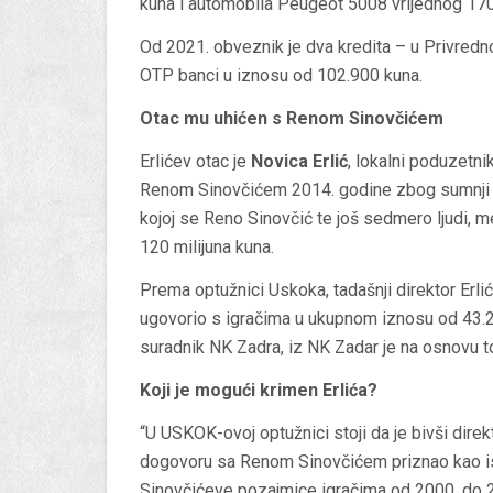
kuna i automobila Peugeot 5008 vrijednog 170
Od 2021. obveznik je dva kredita – u Privredn
OTP banci u iznosu od 102.900 kuna.
Otac mu uhićen s Renom Sinovčićem
Erlićev otac je
Novica Erlić
, lokalni poduzetnik
Renom Sinovčićem 2014. godine zbog sumnji u i
kojoj se Reno Sinovčić te još sedmero ljudi, m
120 milijuna kuna.
Prema optužnici Uskoka, tadašnji direktor Erli
ugovorio s igračima u ukupnom iznosu od 43.2 mi
suradnik NK Zadra, iz NK Zadar je na osnovu t
Koji je mogući krimen Erlića?
“U USKOK-ovoj optužnici stoji da je bivši direk
dogovoru sa Renom Sinovčićem priznao kao is
Sinovčićeve pozajmice igračima od 2000. do 