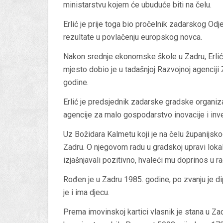
ministarstvu kojem će ubuduće biti na čelu.
Erlić je prije toga bio pročelnik zadarskog Odj
rezultate u povlačenju europskog novca.
Nakon srednje ekonomske škole u Zadru, Erlić 
mjesto dobio je u tadašnjoj Razvojnoj agenciji
godine.
Erlić je predsjednik zadarske gradske organi
agencije za malo gospodarstvo inovacije i inve
Uz Božidara Kalmetu koji je na čelu županijskog
Zadru. O njegovom radu u gradskoj upravi lokaln
izjašnjavali pozitivno, hvaleći mu doprinos u 
Rođen je u Zadru 1985. godine, po zvanju je di
je i ima djecu.
Prema imovinskoj kartici vlasnik je stana u Za