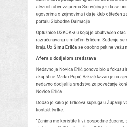
stvarnih obveza prema Sinovčiću jer da se one
ugovorima o zajmovima i da je klub oštećen za
portalu Slobodne Dalmacije
Optužnice USKOK-a u kojoj je obuhvaćen otac Š
razračunavanju s mlađim Erlićem. Suđenje se
kraju. Uz
Šimu Erlića
se osobno pak ne vežu n
Afera s dodjelom sredstava
Nedavno je Novica Erlić ponovo bio u fokusu i
skupštine Marko Pupić Bakrač kazao je na sjed
nedavno dodijelila sredstva za povećanje konk
Novice Erlića.
Dodao je kako je Erlićeva supruga u Županiji vo
kontakt tvrtke.
“Zanima me koristite li vi, gospodine župane, 