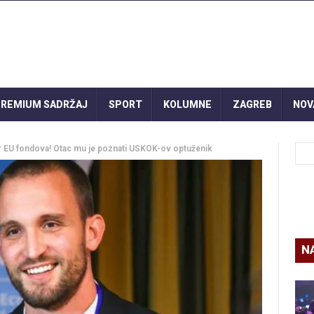
REMIUM SADRŽAJ
SPORT
KOLUMNE
ZAGREB
NOV
tar EU fondova! Otac mu je poznati USKOK-ov optuženik
N