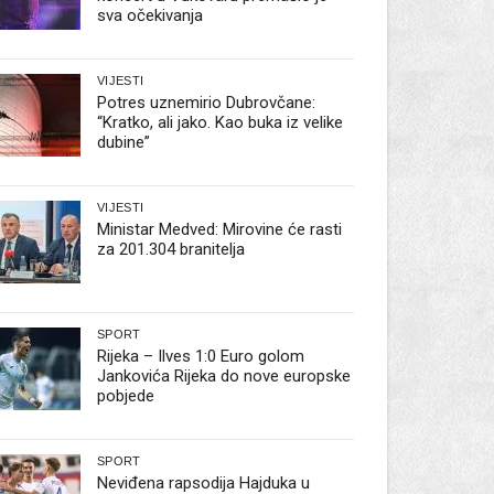
sva očekivanja
VIJESTI
Potres uznemirio Dubrovčane:
“Kratko, ali jako. Kao buka iz velike
dubine”
VIJESTI
Ministar Medved: Mirovine će rasti
za 201.304 branitelja
SPORT
Rijeka – Ilves 1:0 Euro golom
Jankovića Rijeka do nove europske
pobjede
SPORT
Neviđena rapsodija Hajduka u