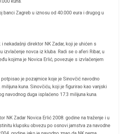
.000 kuna.
oj banci Zagreb u iznosu od 40.000 eura i drugog u
 i nekadašnji direktor NK Zadar, koji je uhićen s
zvlačenje novca iz kluba. Radi se o aferi Ribar, u
eđu kojima je Novica Erlić, povezuje s izvlačenjem
ć potpisao je pozajmice koje je Sinovčić navodno
lijuna kuna. Sinovčiću, koji je figurirao kao vanjski
og navodnog duga isplaćeno 17.3 milijuna kuna.
tor NK Zadar Novica Erlić 2008. godine na traženje i u
tinitu klupsku obvezu po osnovi jamstva za navodne
2004. godine iako je navodno znao da NK nema