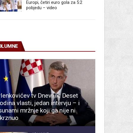
Europi, četiri euro gola za 5:2
pobjedu – video
OLUMNE
lenkovićev tv Dnevnik: Deset
odina vlasti, jedan intervju – i
sunami mržnje koji ga nije ni
krznuo