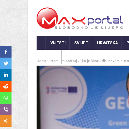
VIJESTI
SVIJET
HRVATSKA
P
GASTRO
Home
Premium sadržaj
Tko je Šime Erlić, novi minis