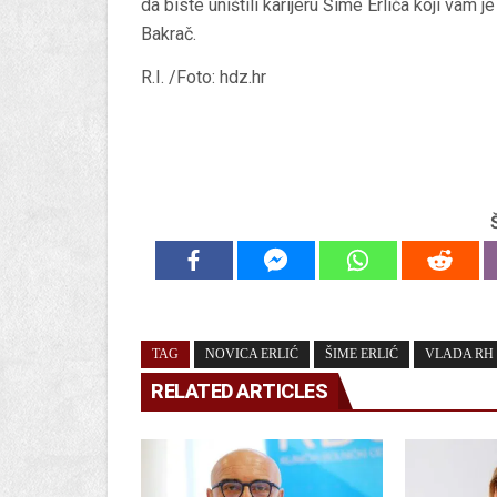
da biste uništili karijeru Šime Erlića koji vam
Bakrač.
R.I. /Foto: hdz.hr
TAG
NOVICA ERLIĆ
ŠIME ERLIĆ
VLADA RH
RELATED ARTICLES