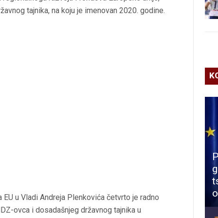
žavnog tajnika, na koju je imenovan 2020. godine.
K
P
g
t
o
a EU u Vladi Andreja Plenkovića četvrto je radno
DZ-ovca i dosadašnjeg državnog tajnika u