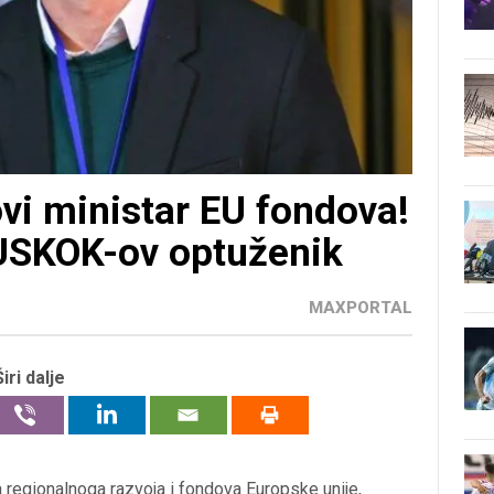
ovi ministar EU fondova!
 USKOK-ov optuženik
MAXPORTAL
Širi dalje
a regionalnoga razvoja i fondova Europske unije,