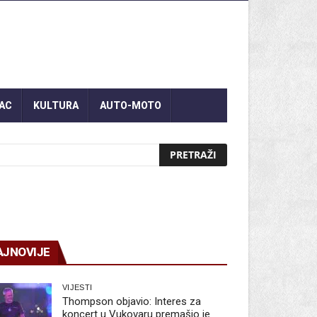
AC
KULTURA
AUTO-MOTO
AJNOVIJE
VIJESTI
Thompson objavio: Interes za
koncert u Vukovaru premašio je