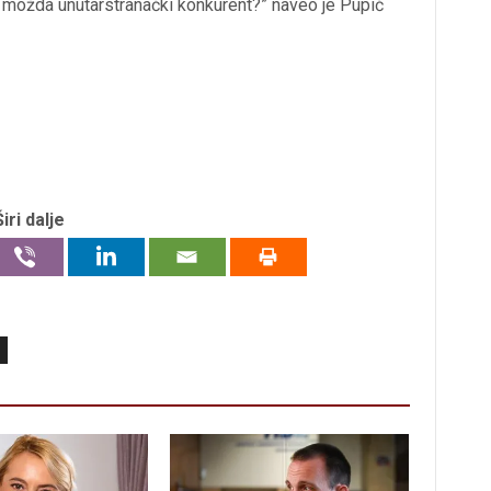
 je možda unutarstranački konkurent?” naveo je Pupić
Širi dalje