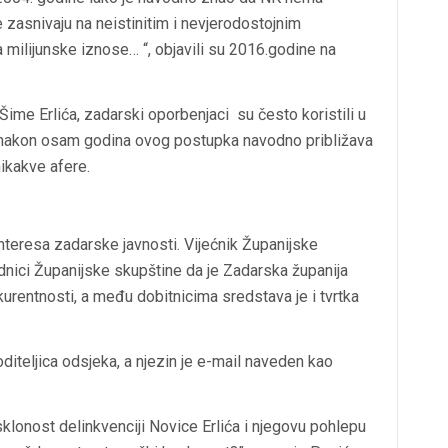
 zasnivaju na neistinitim i nevjerodostojnim
 milijunske iznose… “, objavili su 2016.godine na
ime Erlića, zadarski oporbenjaci su često koristili u
 nakon osam godina ovog postupka navodno približava
ikakve afere.
nteresa zadarske javnosti. Vijećnik Županijske
nici Županijske skupštine da je Zadarska županija
urentnosti, a među dobitnicima sredstava je i tvrtka
diteljica odsjeka, a njezin je e-mail naveden kao
sklonost delinkvenciji Novice Erlića i njegovu pohlepu