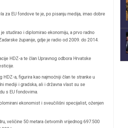
ela za EU fondove te je, po pisanju medija, imao dobre
je studirao i diplomirao ekonomiju, a prvo radno
 Zadarske županije, gdje je radio od 2009. do 2014.
zacije HDZ-a te član Upravnog odbora Hrvatske
sticije.
 HDZ-a, figurira kao najmoćniji član te stranke u
i mediji i gradska, ali i državna vlast su se
radu s EU fondovima.
plomirani ekonomist i sveučilišni specijalist, oženjen
dru, veličine 50 metara četvornih vrijednog 697.500