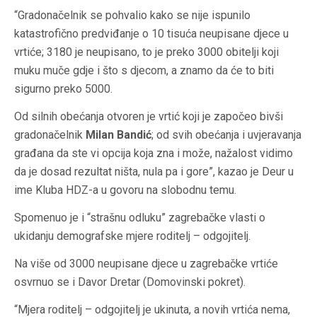
“Gradonačelnik se pohvalio kako se nije ispunilo
katastrofično predviđanje o 10 tisuća neupisane djece u
vrtiće; 3180 je neupisano, to je preko 3000 obitelji koji
muku muče gdje i što s djecom, a znamo da će to biti
sigurno preko 5000.
Od silnih obećanja otvoren je vrtić koji je započeo bivši
gradonačelnik
Milan Bandić
; od svih obećanja i uvjeravanja
građana da ste vi opcija koja zna i može, nažalost vidimo
da je dosad rezultat ništa, nula pa i gore”, kazao je Deur u
ime Kluba HDZ-a u govoru na slobodnu temu.
Spomenuo je i “strašnu odluku” zagrebačke vlasti o
ukidanju demografske mjere roditelj – odgojitelj.
Na više od 3000 neupisane djece u zagrebačke vrtiće
osvrnuo se i Davor Dretar (Domovinski pokret).
“Mjera roditelj – odgojitelj je ukinuta, a novih vrtića nema,