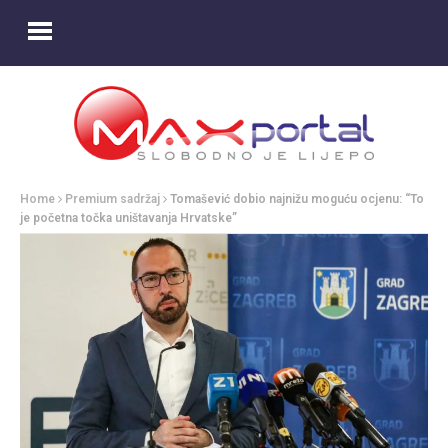
Home
Premium sadržaj
Tomašević dobio najnižu moguću ocjenu: “To
je početna točka uništavanja Hrvatske”