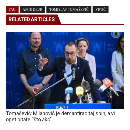
TAG
ANTE DEUR
TOMISLAV TOMAŠEVIĆ
VRTIĆ
RELATED ARTICLES
Tomašević: Milanović je demantirao taj spin, a vi
opet pitate “što ako”