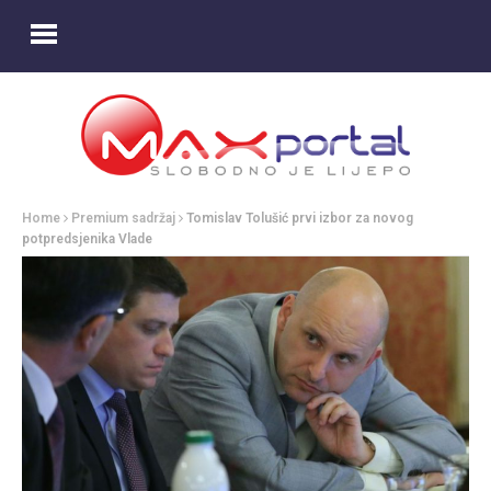
Home
Premium sadržaj
Tomislav Tolušić prvi izbor za novog
potpredsjenika Vlade