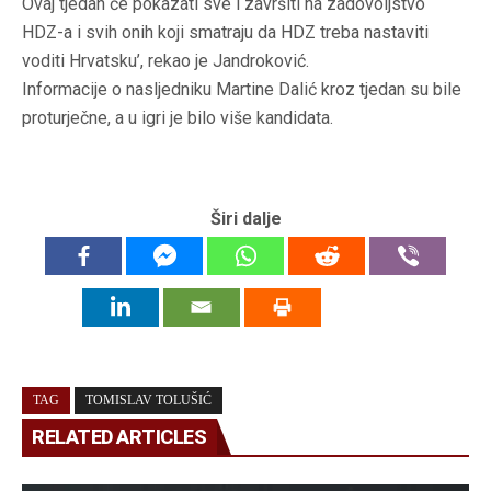
Ovaj tjedan će pokazati sve i završiti na zadovoljstvo
HDZ-a i svih onih koji smatraju da HDZ treba nastaviti
voditi Hrvatsku’, rekao je Jandroković.
Informacije o nasljedniku Martine Dalić kroz tjedan su bile
proturječne, a u igri je bilo više kandidata.
Širi dalje
TAG
TOMISLAV TOLUŠIĆ
RELATED ARTICLES