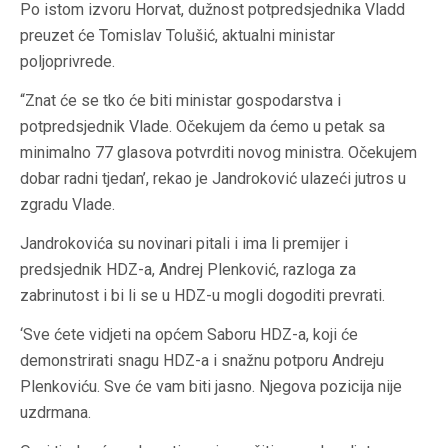
Po istom izvoru Horvat, dužnost potpredsjednika Vladd
preuzet će Tomislav Tolušić, aktualni ministar
poljoprivrede.
“Znat će se tko će biti ministar gospodarstva i
potpredsjednik Vlade. Očekujem da ćemo u petak sa
minimalno 77 glasova potvrditi novog ministra. Očekujem
dobar radni tjedan’, rekao je Jandroković ulazeći jutros u
zgradu Vlade.
Jandrokovića su novinari pitali i ima li premijer i
predsjednik HDZ-a, Andrej Plenković, razloga za
zabrinutost i bi li se u HDZ-u mogli dogoditi prevrati.
‘Sve ćete vidjeti na općem Saboru HDZ-a, koji će
demonstrirati snagu HDZ-a i snažnu potporu Andreju
Plenkoviću. Sve će vam biti jasno. Njegova pozicija nije
uzdrmana.