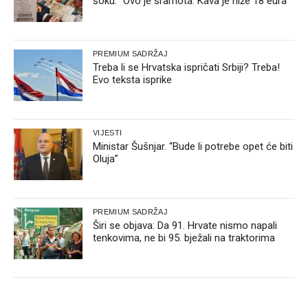
šoku: “Ovo je sramota. Kava je niže 18 eura”
PREMIUM SADRŽAJ
Treba li se Hrvatska ispričati Srbiji? Treba!
Evo teksta isprike
VIJESTI
Ministar Šušnjar. “Bude li potrebe opet će biti
Oluja”
PREMIUM SADRŽAJ
Širi se objava: Da 91. Hrvate nismo napali
tenkovima, ne bi 95. bježali na traktorima