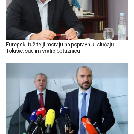
Europski tužitelji moraju na popravni u slučaju
Tolušić, sud im vratio optužnicu