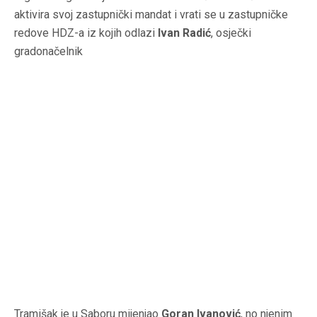
aktivira svoj zastupnički mandat i vrati se u zastupničke
redove HDZ-a iz kojih odlazi
Ivan Radić
, osječki
gradonačelnik
Tramišak je u Saboru mijenjao
Goran Ivanović
, no njenim