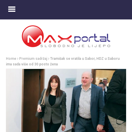
Home
Premium sadržaj
Tramišak se vratila u Sabor, HDZ u Saboru
ima sada više od 30 posto žena