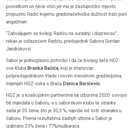
povratkom on neće otići jer mu je zastupničko mjesto
prepustio Radić kojemu gradonačelnička dužnost traži puni
angažman.
“Zahvaljujem se kolegi Radiću na suradnji i doprinosu”,
rekao je odlazećem Radiću, predsjednik Sabora Gordan
Jandroković.
Sabor je jednoglasno potvrdio i da će bivšeg šefa HDZ-
ova Kluba
Branka Bačića
, koji je imenovan
potpredsjednikom Vlade i novim ministrom graditeljstva,
mijenjati HDZ-ovka s Brača
Danica Baričević.
HDZ je s koalicijskim partnerima na izborima 2020. osvojio
66 mandata u Saboru, a u saborskom klubu te stranke
sada je 20 žena, što je 30,3 %, najviše od svih stranaka u
Saboru. Prema rezultatima zadnjih izbora u Sabor je
izabrano 23% žena i 77%muškaraca.