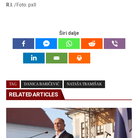
R.I.
/Foto: pxll
Širi dalje
TAG
DANICA BARIČEVIĆ
NATAŠA TRAMIŠAK
RELATED ARTICLES