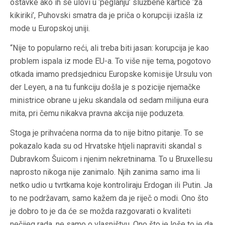
ostavke ako ih se ulovi u ‘peglanju’ službene kartice ‘za
kikiriki’, Puhovski smatra da je priča o korupciji izašla iz
mode u Europskoj uniji.
“Nije to popularno reći, ali treba biti jasan: korupcija je kao
problem ispala iz mode EU-a. To više nije tema, pogotovo
otkada imamo predsjednicu Europske komisije Ursulu von
der Leyen, a na tu funkciju došla je s pozicije njemačke
ministrice obrane u jeku skandala od sedam milijuna eura
mita, pri čemu nikakva pravna akcija nije poduzeta.
Stoga je prihvaćena norma da to nije bitno pitanje. To se
pokazalo kada su od Hrvatske htjeli napraviti skandal s
Dubravkom Šuicom i njenim nekretninama. To u Bruxellesu
naprosto nikoga nije zanimalo. Njih zanima samo ima li
netko udio u tvrtkama koje kontroliraju Erdogan ili Putin. Ja
to ne podržavam, samo kažem da je riječ o modi. Ono što
je dobro to je da će se možda razgovarati o kvaliteti
nečijeg rada, ne samo o vlasništvu. Ono što je loše to je da