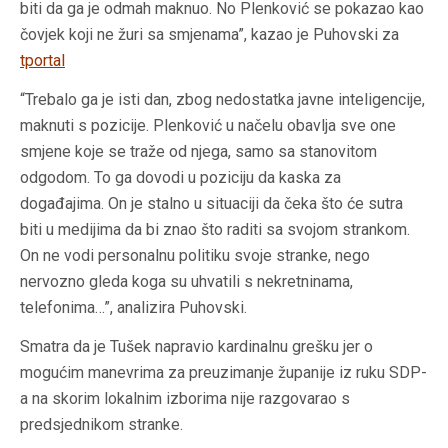
biti da ga je odmah maknuo. No Plenković se pokazao kao
čovjek koji ne žuri sa smjenama”, kazao je Puhovski za
tportal
“Trebalo ga je isti dan, zbog nedostatka javne inteligencije,
maknuti s pozicije. Plenković u načelu obavlja sve one
smjene koje se traže od njega, samo sa stanovitom
odgodom. To ga dovodi u poziciju da kaska za
događajima. On je stalno u situaciji da čeka što će sutra
biti u medijima da bi znao što raditi sa svojom strankom.
On ne vodi personalnu politiku svoje stranke, nego
nervozno gleda koga su uhvatili s nekretninama,
telefonima…”, analizira Puhovski.
Smatra da je Tušek napravio kardinalnu grešku jer o
mogućim manevrima za preuzimanje županije iz ruku SDP-
a na skorim lokalnim izborima nije razgovarao s
predsjednikom stranke.