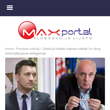
Home
Premium sadržaj
Tušeka je trebalo maknuti odmah i to zbog
nedostatka javne inteligencije