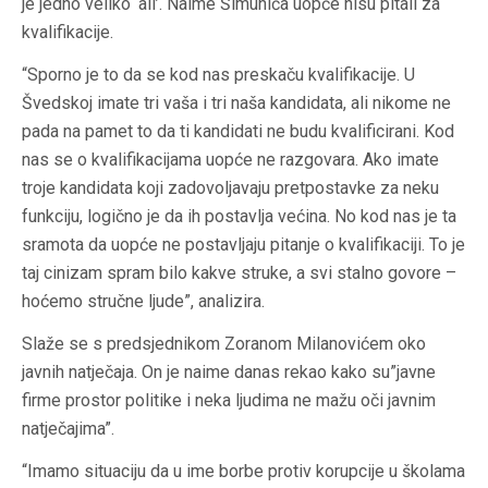
je jedno veliko ‘ali’. Naime Šimunića uopće nisu pitali za
kvalifikacije.
“Sporno je to da se kod nas preskaču kvalifikacije. U
Švedskoj imate tri vaša i tri naša kandidata, ali nikome ne
pada na pamet to da ti kandidati ne budu kvalificirani. Kod
nas se o kvalifikacijama uopće ne razgovara. Ako imate
troje kandidata koji zadovoljavaju pretpostavke za neku
funkciju, logično je da ih postavlja većina. No kod nas je ta
sramota da uopće ne postavljaju pitanje o kvalifikaciji. To je
taj cinizam spram bilo kakve struke, a svi stalno govore –
hoćemo stručne ljude”, analizira.
Slaže se s predsjednikom Zoranom Milanovićem oko
javnih natječaja. On je naime danas rekao kako su”javne
firme prostor politike i neka ljudima ne mažu oči javnim
natječajima”.
“Imamo situaciju da u ime borbe protiv korupcije u školama