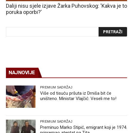
Daliji nisu sjele izjave Žarka Puhovskog: ‘Kakva je to
poruka oporbi?’
NAJNOVIJE
PREMIUM SADRŽAJ
Više od tisuću pršuta iz Drniša bit će
uništeno. Ministar Vlajčić: Veseli me to!
PREMIUM SADRŽAJ
Preminuo Marko Stipić, emigrant koji je 1974.
pripremao atentat na Tita