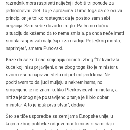
razrednik mora raspisati natječaj i dobiti tri ponude za
jednodnevni izlet. To je sprdačina. U ime toga da se očuva
princip, on je toliko rastegnut da je postao sam sebi
negacija. Sam sebe dovodi u ruglo. Pa ćemo doći u
situaciju da kažemo da to nema smisla, pa onda neće imati
smisla raspisivati natječaj ni za gradnju Pelješkog mosta,
naprimjer”, smatra Puhovski.
Kaže da se kod nas smjenjuju ministri zbog “12 kvadrata
kuće koji nisu prijavljeni, a ne zbog toga što je ministar u
svom resoru napravio štetu od pet milijardi kuna. Ne
podržavam to da ljudi muljaju s nekretninama, no
smijenjeno je ne znam koliko Plenkovićevih ministara, a
niti za jednog nije postavljeno pitanje je li bio dobar
ministar. A to je ipak prva stvar”, dodaje.
Što se tiče usporedbe sa zemljama Europske unije, u
kojima zbog političke odgovornosti ministri sami daju