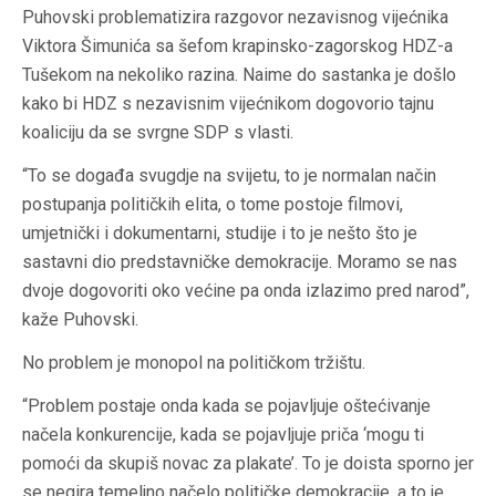
Puhovski problematizira razgovor nezavisnog vijećnika
Viktora Šimunića sa šefom krapinsko-zagorskog HDZ-a
Tušekom na nekoliko razina. Naime do sastanka je došlo
kako bi HDZ s nezavisnim vijećnikom dogovorio tajnu
koaliciju da se svrgne SDP s vlasti.
“To se događa svugdje na svijetu, to je normalan način
postupanja političkih elita, o tome postoje filmovi,
umjetnički i dokumentarni, studije i to je nešto što je
sastavni dio predstavničke demokracije. Moramo se nas
dvoje dogovoriti oko većine pa onda izlazimo pred narod”,
kaže Puhovski.
No problem je monopol na političkom tržištu.
“Problem postaje onda kada se pojavljuje oštećivanje
načela konkurencije, kada se pojavljuje priča ‘mogu ti
pomoći da skupiš novac za plakate’. To je doista sporno jer
se negira temeljno načelo političke demokracije, a to je