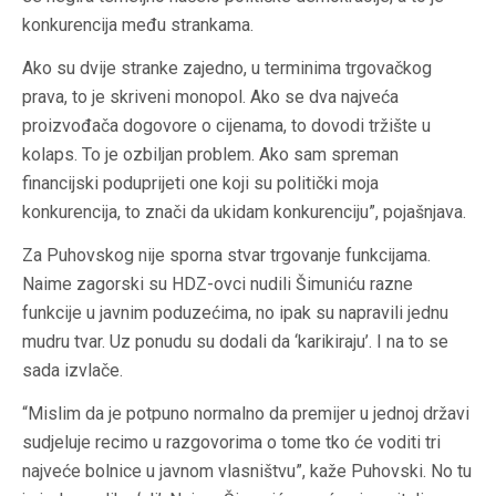
konkurencija među strankama.
Ako su dvije stranke zajedno, u terminima trgovačkog
prava, to je skriveni monopol. Ako se dva najveća
proizvođača dogovore o cijenama, to dovodi tržište u
kolaps. To je ozbiljan problem. Ako sam spreman
financijski poduprijeti one koji su politički moja
konkurencija, to znači da ukidam konkurenciju”, pojašnjava.
Za Puhovskog nije sporna stvar trgovanje funkcijama.
Naime zagorski su HDZ-ovci nudili Šimuniću razne
funkcije u javnim poduzećima, no ipak su napravili jednu
mudru tvar. Uz ponudu su dodali da ‘karikiraju’. I na to se
sada izvlače.
“Mislim da je potpuno normalno da premijer u jednoj državi
sudjeluje recimo u razgovorima o tome tko će voditi tri
najveće bolnice u javnom vlasništvu”, kaže Puhovski. No tu