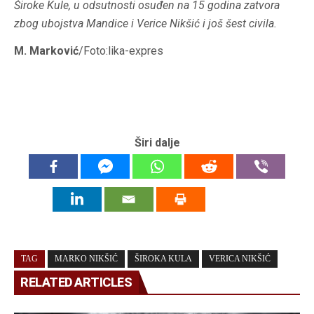
Široke Kule, u odsutnosti osuđen na 15 godina zatvora
zbog ubojstva Mandice i Verice Nikšić i još šest civila.
M. Marković
/Foto:lika-expres
Širi dalje
TAG
MARKO NIKŠIĆ
ŠIROKA KULA
VERICA NIKŠIĆ
RELATED ARTICLES