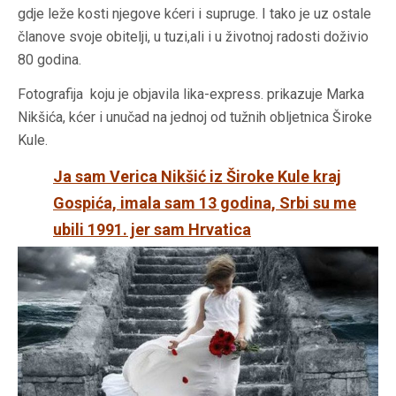
gdje leže kosti njegove kćeri i supruge. I tako je uz ostale
članove svoje obitelji, u tuzi,ali i u životnoj radosti doživio
80 godina.
Fotografija koju je objavila lika-express. prikazuje Marka
Nikšića, kćer i unučad na jednoj od tužnih obljetnica Široke
Kule.
Ja sam Verica Nikšić iz Široke Kule kraj
Gospića, imala sam 13 godina, Srbi su me
ubili 1991. jer sam Hrvatica