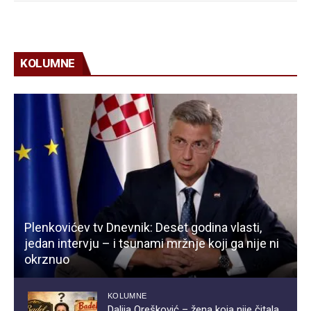
KOLUMNE
Plenkovićev tv Dnevnik: Deset godina vlasti,
jedan intervju – i tsunami mržnje koji ga nije ni
okrznuo
KOLUMNE
Dalija Orešković – žena koja nije čitala