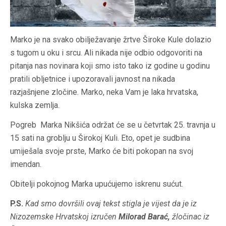
Marko je na svako obilježavanje žrtve Široke Kule dolazio
s tugom u oku i srcu. Ali nikada nije odbio odgovoriti na
pitanja nas novinara koji smo isto tako iz godine u godinu
pratili obljetnice i upozoravali javnost na nikada
razjašnjene zločine. Marko, neka Vam je laka hrvatska,
kulska zemlja.
Pogreb Marka Nikšića održat će se u četvrtak 25. travnja u
15 sati na groblju u Širokoj Kuli. Eto, opet je sudbina
umiješala svoje prste, Marko će biti pokopan na svoj
imendan.
Obitelji pokojnog Marka upućujemo iskrenu sućut.
P.S.
Kad smo dovršili ovaj tekst stigla je vijest da je iz
Nizozemske Hrvatskoj izručen
Milorad Barać,
žločinac iz