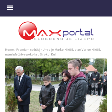
Home
Premium sadržaj
Umro je Marko Nikšić, otac Verice Nikšić,
najmlađe žrtve pokolja u Širokoj Kuli