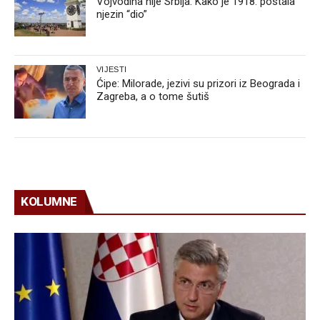
Vojvodina nije Srbija. Kako je 1918. postala
njezin “dio”
VIJESTI
Ćipe: Milorade, jezivi su prizori iz Beograda i
Zagreba, a o tome šutiš
KOLUMNE