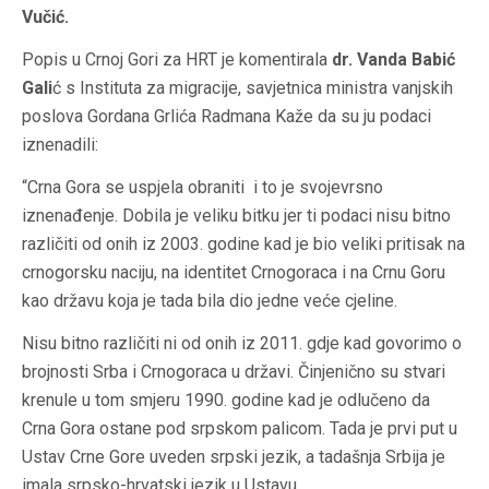
Vučić.
Popis u Crnoj Gori za HRT je komentirala
dr. Vanda Babić
Gali
ć s Instituta za migracije, savjetnica ministra vanjskih
poslova Gordana Grlića Radmana Kaže da su ju podaci
iznenadili:
“Crna Gora se uspjela obraniti i to je svojevrsno
iznenađenje. Dobila je veliku bitku jer ti podaci nisu bitno
različiti od onih iz 2003. godine kad je bio veliki pritisak na
crnogorsku naciju, na identitet Crnogoraca i na Crnu Goru
kao državu koja je tada bila dio jedne veće cjeline.
Nisu bitno različiti ni od onih iz 2011. gdje kad govorimo o
brojnosti Srba i Crnogoraca u državi. Činjenično su stvari
krenule u tom smjeru 1990. godine kad je odlučeno da
Crna Gora ostane pod srpskom palicom. Tada je prvi put u
Ustav Crne Gore uveden srpski jezik, a tadašnja Srbija je
imala srpsko-hrvatski jezik u Ustavu.