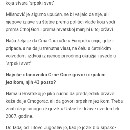
koja stvara “srpski svet”
Milanović je sigurno upućen, ne bi valjalo da nije, ali
njegove izjave su štetne prema politici vlade koju vodi
prema Crnoj Gori i prema hrvatskoj manjini u toj državi.
Naša želja je da Crna Gora uđe u Europsku uniju, gdje i
pripada, a ne da ju trenutna vlast, na čelu s četničkim
vojvodom, izdvoji iz njenog prirodnog okružja i uvede u
“srpski svet”.
Najviše stanovnika Crne Gore govori srpskim
jezikom, njih 43 posto?
Nama u Hrvatskoj je jako čudno da predsjednik države
kaže da je Crnogorac, ali da govori srpskim jezikom. Treba
znati da je crnogorski jezik u Ustav te države uveden tek
2007. godine.
Do tada, od Titove Jugoslavije, kad je jezik bio srpsko-