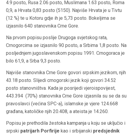
4.9 posto, Rusa 2.06 posto, Muslimana 1.63 posto, Roma
0,9, a Hrvata 0,83 posto (5150). Najviše Hrvata je u Tivtu
(12 %) te u Kotoru gdje ih je 5,73 posto. Bokeljima se
izjasnilo 640 stanovnika Crne Gore.
Na prvom popisu poslije Drugoga svjetskog rata,
Crnogorcima se izjasnilo 90 posto, a Srbima 1,8 posto. Na
posljednjem jugoslavenskom popisu 1991. Crnogoraca je
bilo 61,9, a Srba 9,3 posto.
Najviše stanovnika Crne Gore govori srpskim jezikom, njih
43.18 posto. Slijedi crnogorski jezik koji govori 34.52
posto stanovništva. Kada je posrijedi vjeroispovijest,
443.394 (70%) stanovnika Crne Gore izjasnila su se da su
pravoslavci (većina SPC-a), islamske je vjere 124.668
građana, katoličke njih 20.408, a ateista je 14.260.
Popisu je prethodila žestoka kampanja u koju se uključio i
srpski
patrijarh Porfirije
kao i srbijanski
predsjednik