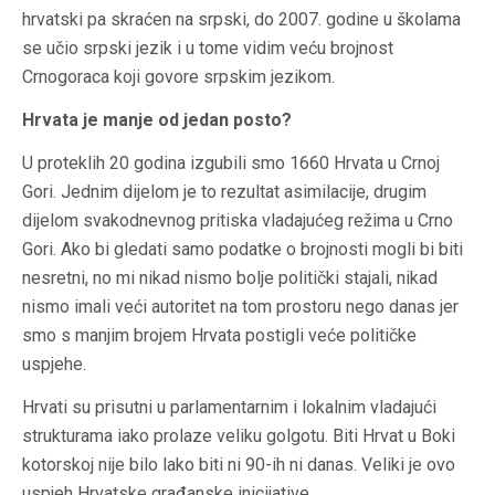
hrvatski pa skraćen na srpski, do 2007. godine u školama
se učio srpski jezik i u tome vidim veću brojnost
Crnogoraca koji govore srpskim jezikom.
Hrvata je manje od jedan posto?
U proteklih 20 godina izgubili smo 1660 Hrvata u Crnoj
Gori. Jednim dijelom je to rezultat asimilacije, drugim
dijelom svakodnevnog pritiska vladajućeg režima u Crno
Gori. Ako bi gledati samo podatke o brojnosti mogli bi biti
nesretni, no mi nikad nismo bolje politički stajali, nikad
nismo imali veći autoritet na tom prostoru nego danas jer
smo s manjim brojem Hrvata postigli veće političke
uspjehe.
Hrvati su prisutni u parlamentarnim i lokalnim vladajući
strukturama iako prolaze veliku golgotu. Biti Hrvat u Boki
kotorskoj nije bilo lako biti ni 90-ih ni danas. Veliki je ovo
uspjeh Hrvatske građanske inicijative.