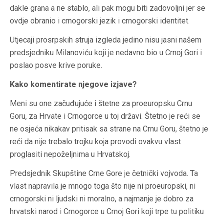
dakle grana a ne stablo, ali pak mogu biti zadovoljni jer se
ovdje obranio i crnogorski jezik i crnogorski identitet.
Utjecaji prosrpskih struja izgleda jedino nisu jasni našem
predsjedniku Milanoviću koji je nedavno bio u Crnoj Gori i
poslao posve krive poruke.
Kako komentirate njegove izjave?
Meni su one začuđujuće i štetne za proeuropsku Crnu
Goru, za Hrvate i Crnogorce u toj državi. Štetno je reći se
ne osjeća nikakav pritisak sa strane na Crnu Goru, štetno je
reći da nije trebalo trojku koja provodi ovakvu vlast
proglasiti nepoželjnima u Hrvatskoj.
Predsjednik Skupštine Crne Gore je četnički vojvoda. Ta
vlast napravila je mnogo toga što nije ni proeuropski, ni
crnogorski ni ljudski ni moralno, a najmanje je dobro za
hrvatski narod i Crnogorce u Crnoj Gori koji trpe tu politiku