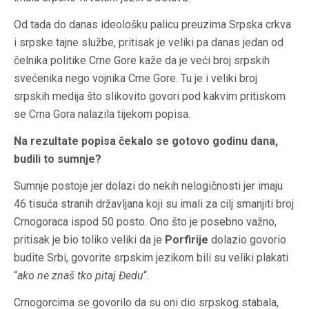
Od tada do danas ideološku palicu preuzima Srpska crkva
i srpske tajne službe, pritisak je veliki pa danas jedan od
čelnika politike Crne Gore kaže da je veći broj srpskih
svećenika nego vojnika Crne Gore. Tu je i veliki broj
srpskih medija što slikovito govori pod kakvim pritiskom
se Crna Gora nalazila tijekom popisa.
Na rezultate popisa čekalo se gotovo godinu dana,
budili to sumnje?
Sumnje postoje jer dolazi do nekih nelogičnosti jer imaju
46 tisuća stranih državljana koji su imali za cilj smanjiti broj
Crnogoraca ispod 50 posto. Ono što je posebno važno,
pritisak je bio toliko veliki da je
Porfirije
dolazio govorio
budite Srbi, govorite srpskim jezikom bili su veliki plakati
“
ako ne znaš tko pitaj Đedu
“.
Crnogorcima se govorilo da su oni dio srpskog stabala,