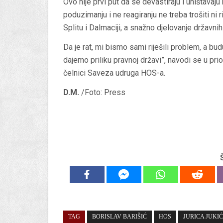
Ovo nije prvi put da se devastiraju i uništavaju
poduzimanju i ne reagiranju ne treba trošiti ni 
Splitu i Dalmaciji, a snažno djelovanje državnih 
Da je rat, mi bismo sami riješili problem, a bu
dajemo priliku pravnoj državi”, navodi se u pri
čelnici Saveza udruga HOS-a.
D.M.
/Foto: Press
TAG
BORISLAV BARIŠIĆ
HOS
JURICA JUKIĆ