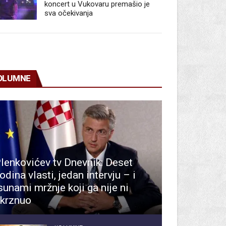
koncert u Vukovaru premašio je
sva očekivanja
OLUMNE
lenkovićev tv Dnevnik: Deset
odina vlasti, jedan intervju – i
sunami mržnje koji ga nije ni
krznuo