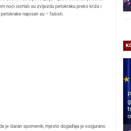
m noći iscrtali su zvijezdu petokraku preko križa i
etokrake napisali su – fašisti.
K
P
g
t
o
u da je išaran spomenik, mjesto događaja je osigurano.