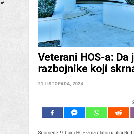
Veterani HOS-a: Da j
razbojnike koji skrn
21 LISTOPADA, 2024
Spomenik 9. bojni HOS-a na platou u ulici Ruđe