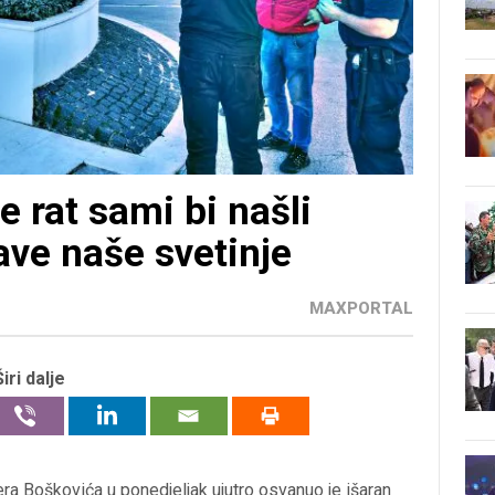
e rat sami bi našli
ave naše svetinje
MAXPORTAL
Širi dalje
ra Boškovića u ponedjeljak ujutro osvanuo je išaran