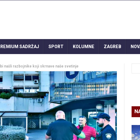
REMIUM SADRŽAJ
SPORT
KOLUMNE
ZAGREB
NOV
bi našli razbojnike koji skrnave naše svetinje
N