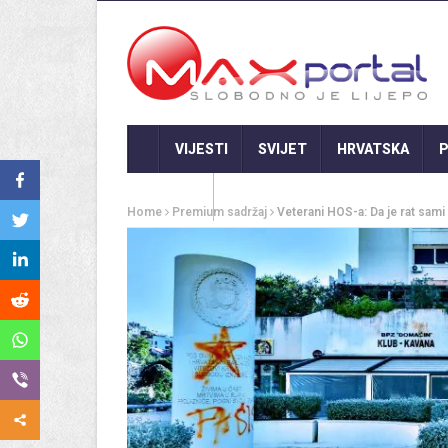
VIJESTI
SVIJET
HRVATSKA
P
GASTRO
Home
Premium sadržaj
Veterani HOS-a: Da je rat sami 