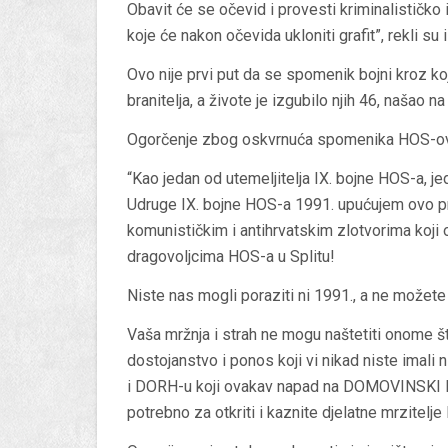
Obavit će se očevid i provesti kriminalističko 
koje će nakon očevida ukloniti grafit”, rekli s
Ovo nije prvi put da se spomenik bojni kroz k
branitelja, a živote je izgubilo njih 46, našao n
Ogorčenje zbog oskvrnuća spomenika HOS-ovci
“Kao jedan od utemeljitelja IX. bojne HOS-a, je
Udruge IX. bojne HOS-a 1991. upućujem ovo pr
komunističkim i antihrvatskim zlotvorima koji
dragovoljcima HOS-a u Splitu!
Niste nas mogli poraziti ni 1991., a ne možete 
Vaša mržnja i strah ne mogu naštetiti onome št
dostojanstvo i ponos koji vi nikad niste imali 
i DORH-u koji ovakav napad na DOMOVINSKI RAT
potrebno za otkriti i kaznite djelatne mrzitelje