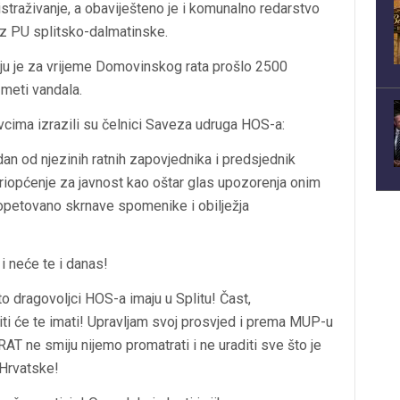
istraživanje, a obaviješteno je i komunalno redarstvo
u iz PU splitsko-dalmatinske.
oju je za vrijeme Domovinskog rata prošlo 2500
a meti vandala.
ma izrazili su čelnici Saveza udruga HOS-a:
dan od njezinih ratnih zapovjednika i predsjednik
iopćenje za javnost kao oštar glas upozorenja onim
 opetovano skrnave spomenike i obilježja
i neće te i danas!
o dragovoljci HOS-a imaju u Splitu! Čast,
niti će te imati! Upravljam svoj prosvjed i prema MUP-u
 ne smiju nijemo promatrati i ne uraditi sve što je
 Hrvatske!