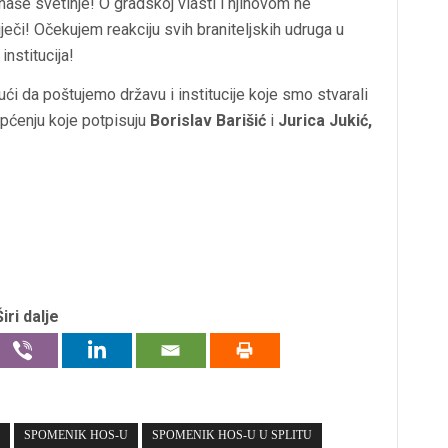
 naše svetinje! O gradskoj vlasti i njihovom ne
riječi! Očekujem reakciju svih braniteljskih udruga u
institucija!
dući da poštujemo državu i institucije koje smo stvarali
općenju koje potpisuju
Borislav Barišić
i
Jurica Jukić,
Širi dalje
SPOMENIK HOS-U
SPOMENIK HOS-U U SPLITU