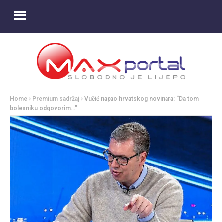
Home
Premium sadržaj
Vučić napao hrvatskog novinara: “Da tom
bolesniku odgovorim…”