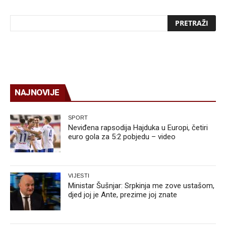
NAJNOVIJE
SPORT
Neviđena rapsodija Hajduka u Europi, četiri
euro gola za 5:2 pobjedu – video
VIJESTI
Ministar Šušnjar: Srpkinja me zove ustašom,
djed joj je Ante, prezime joj znate