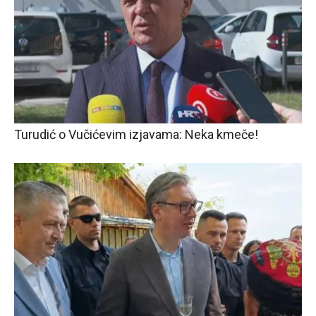
Turudić o Vučićevim izjavama: Neka kmeče!