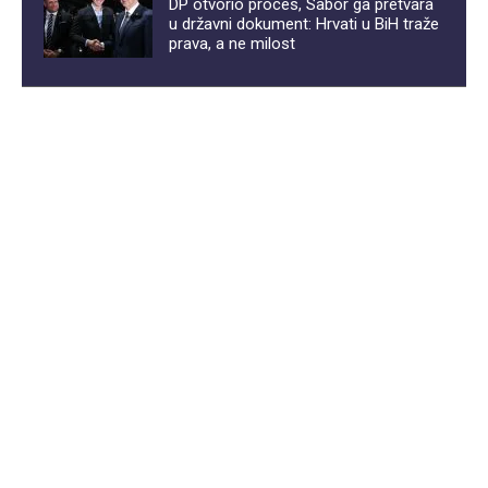
DP otvorio proces, Sabor ga pretvara
u državni dokument: Hrvati u BiH traže
prava, a ne milost