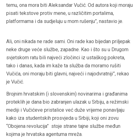
temu, ona mora biti Aleksandar Vučić. Od autora koji moraju
pisati tekstove protiv mene, u različitim portalima,
platformama i da sudjeluju u mom rušenju”, nastavio je.
Ali, oni nikada ne rade sami. Oni rade kao bijedan priljepak
neke druge veće službe, zapadne. Kao i što su u Drugom
svjetskom ratu bili najveći zločinci iz ustaškog pokreta,
tako i danas, kada im kaže ta služba da moramo rušiti
Vučića, oni moraju biti glavni, najveći i najodvratniji”, rekao
je Vučić.
Brojnim hrvatskim (i slovenskim) novinarima i građanima
proteklih je dana bio zabranjen ulazak u Srbiju, a režimski
mediji i Vučićeve pristalice već duže vrijeme ponavljaju
kako iza studentskih prosvjeda u Srbiji, koji oni zovu
“Obojena revolucija” stoje strane tajne službe međun
kojima je hrvatska agenturna mreža.