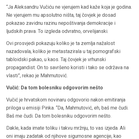
“Ja Aleksandru Vučiću ne vjerujem kad kaže koja je godina.
Ne vjerujem mu apsolutno ništa, taj čovjek je dosad
pokazao zavidnu razinu nepoštivanja demokracije i
ljudskih prava. To izgleda odvratno, orvelijanski.
Ovi prosvjedi pokazuju koliko je ta zemlja nažalost
nazadovala, koliko je metastazirala u taj pornografski
tabloidski pakao, u kaos. Taj čovjek je vrhunski
propagandist. On to savršeno koristi i tako se održava na
vlasti”, rekao je Mahmutović.
Vučić: Da tom bolesniku odgovorim nešto
Vučić je hrvatskom novinaru odgovorio nakon emitiranja
priloga u emisiji Pinka. “Da, Mahmutović, eh, baš me čudi.
Baš me čudi. Da tom bolesniku odgovorim nešto.
Dakle, kada imate toliku i takvu mržnju, to vas izjeda. Ali
oni imaju zadatak od njihove sigurnosne agencije, kao