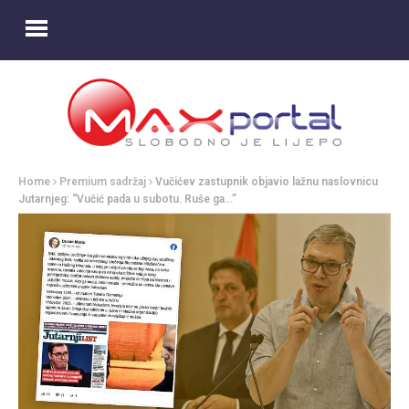
Home
Premium sadržaj
Vučićev zastupnik objavio lažnu naslovnicu
Jutarnjeg: “Vučić pada u subotu. Ruše ga…”