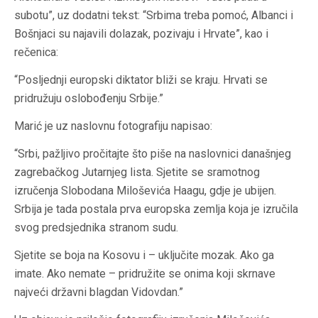
subotu”, uz dodatni tekst: “Srbima treba pomoć, Albanci i
Bošnjaci su najavili dolazak, pozivaju i Hrvate”, kao i
rečenica:
“Posljednji europski diktator bliži se kraju. Hrvati se
pridružuju oslobođenju Srbije.”
Marić je uz naslovnu fotografiju napisao:
“Srbi, pažljivo pročitajte što piše na naslovnici današnjeg
zagrebačkog Jutarnjeg lista. Sjetite se sramotnog
izručenja Slobodana Miloševića Haagu, gdje je ubijen.
Srbija je tada postala prva europska zemlja koja je izručila
svog predsjednika stranom sudu.
Sjetite se boja na Kosovu i – uključite mozak. Ako ga
imate. Ako nemate – pridružite se onima koji skrnave
najveći državni blagdan Vidovdan.”