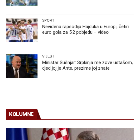
SPORT
Neviđena rapsodija Hajduka u Europi, četiri
euro gola za 5:2 pobjedu – video
VIJESTI
Ministar Šušnjar: Srpkinja me zove ustašom,
djed joj je Ante, prezime joj znate
KOLUMNE