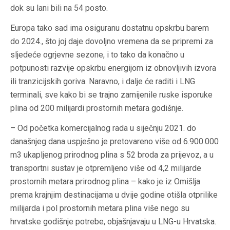
dok su lani bili na 54 posto.
Europa tako sad ima osiguranu dostatnu opskrbu barem
do 2024., što joj daje dovoljno vremena da se pripremi za
sljedeće ogrjevne sezone, i to tako da konačno u
potpunosti razvije opskrbu energijom iz obnovljivih izvora
ili tranzicijskih goriva. Naravno, i dalje će raditi i LNG
terminali, sve kako bi se trajno zamijenile ruske isporuke
plina od 200 milijardi prostornih metara godišnje.
– Od početka komercijalnog rada u siječnju 2021. do
današnjeg dana uspješno je pretovareno više od 6.900.000
m3 ukapljenog prirodnog plina s 52 broda za prijevoz, a u
transportni sustav je otpremljeno više od 4,2 milijarde
prostornih metara prirodnog plina – kako je iz Omišlja
prema krajnjim destinacijama u dvije godine otišla otprilike
milijarda i pol prostornih metara plina više nego su
hrvatske godišnje potrebe, objašnjavaju u LNG-u Hrvatska.