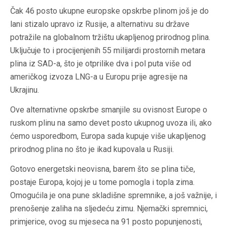
Čak 46 posto ukupne europske opskrbe plinom još je do
lani stizalo upravo iz Rusije, a alternativu su države
potražile na globalnom tržištu ukapljenog prirodnog plina.
Uključuje to i procijenjenih 55 milijardi prostornih metara
plina iz SAD-a, što je otprilike dva i pol puta više od
američkog izvoza LNG-a u Europu prije agresije na
Ukrajinu.
Ove alternativne opskrbe smanjile su ovisnost Europe o
ruskom plinu na samo devet posto ukupnog uvoza ili, ako
ćemo usporedbom, Europa sada kupuje više ukapljenog
prirodnog plina no što je ikad kupovala u Rusiji.
Gotovo energetski neovisna, barem što se plina tiče,
postaje Europa, kojoj je u tome pomogla i topla zima.
Omogućila je ona pune skladišne spremnike, a još važnije, i
prenošenje zaliha na sljedeću zimu. Njemački spremnici,
primjerice, ovog su mjeseca na 91 posto popunjenosti,