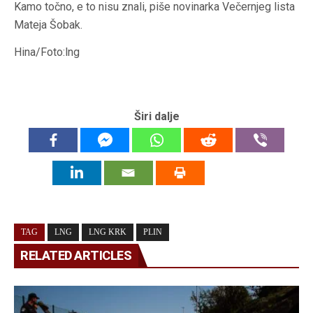
Kamo točno, e to nisu znali, piše novinarka Večernjeg lista
Mateja Šobak.
Hina/Foto:lng
Širi dalje
TAG
LNG
LNG KRK
PLIN
RELATED ARTICLES