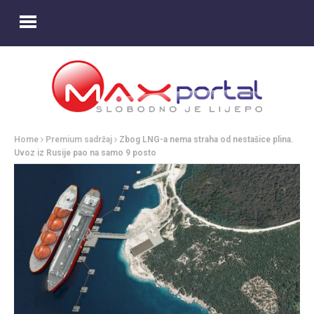
Home
Premium sadržaj
Zbog LNG-a nema straha od nestašice plina.
Uvoz iz Rusije pao na samo 9 posto