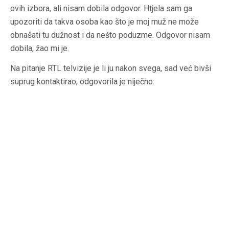
ovih izbora, ali nisam dobila odgovor. Htjela sam ga
upozoriti da takva osoba kao što je moj muž ne može
obnašati tu dužnost i da nešto poduzme. Odgovor nisam
dobila, žao mi je.
Na pitanje RTL telvizije je li ju nakon svega, sad već bivši
suprug kontaktirao, odgovorila je niječno: