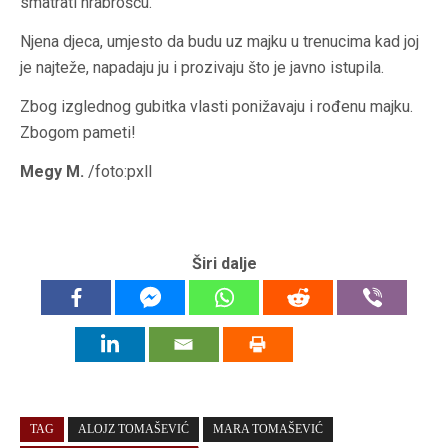
smatrati hrabrošću.
Njena djeca, umjesto da budu uz majku u trenucima kad joj
je najteže, napadaju ju i prozivaju što je javno istupila.
Zbog izglednog gubitka vlasti ponižavaju i rođenu majku.
Zbogom pameti!
Megy M.
/foto:pxll
Širi dalje
TAG
ALOJZ TOMAŠEVIĆ
MARA TOMAŠEVIĆ