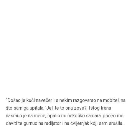
“Došao je kući navečer i s nekim razgovarao na mobitel, na
što sam ga upitala: ‘Jel’ te to ona zove?’ Istog trena
nasrnuo je na mene, opalio mi nekoliko šamara, počeo me
daviti te gurnuo na radijator i na cvijetnjak koji sam srušila.