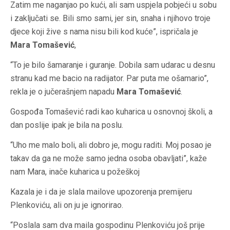
Zatim me naganjao po kući, ali sam uspjela pobjeći u sobu
i zaključati se. Bili smo sami, jer sin, snaha i njihovo troje
djece koji žive s nama nisu bili kod kuće”, ispričala je
Mara Tomašević
,
“To je bilo šamaranje i guranje. Dobila sam udarac u desnu
stranu kad me bacio na radijator. Par puta me ošamario”,
rekla je o jučerašnjem napadu
Mara Tomašević
.
Gospođa Tomašević radi kao kuharica u osnovnoj školi, a
dan poslije ipak je bila na poslu.
“Uho me malo boli, ali dobro je, mogu raditi. Moj posao je
takav da ga ne može samo jedna osoba obavljati”, kaže
nam Mara, inače kuharica u požeškoj
Kazala je i da je slala mailove upozorenja premijeru
Plenkoviću, ali on ju je ignorirao.
“Poslala sam dva maila gospodinu Plenkoviću još prije