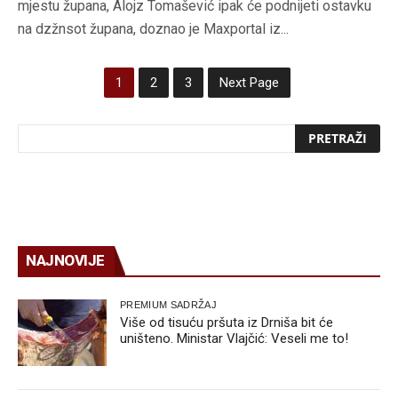
mjestu župana, Alojz Tomašević ipak će podnijeti ostavku
na dzžnsot župana, doznao je Maxportal iz...
1
2
3
Next Page
NAJNOVIJE
PREMIUM SADRŽAJ
Više od tisuću pršuta iz Drniša bit će
uništeno. Ministar Vlajčić: Veseli me to!