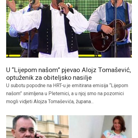
U “Lijepom našom” pjevao Alojz Tomašević,
optuženik za obiteljsko nasilje
U subotu popodne na HRT-u je emitirana emisija “Lijepom
našom” snimljena u Pleternici, a u njoj smo na pozornici
mogli vidjeti Alojza Tomaševića, župana...