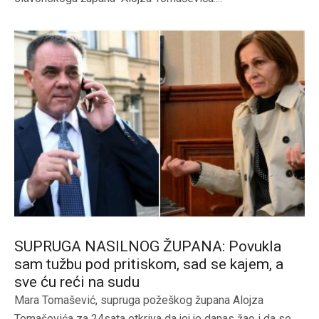
SUPRUGA NASILNOG ŽUPANA: Povukla
sam tužbu pod pritiskom, sad se kajem, a
sve ću reći na sudu
Mara Tomašević, supruga požeškog župana Alojza
Tomaševića za 24sata otkriva da joj je danas žao i da se