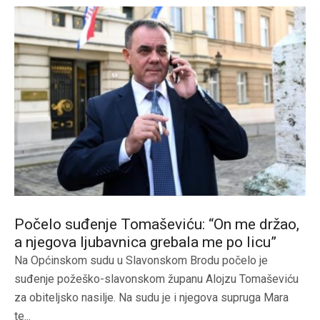
Počelo suđenje Tomaševiću: “On me držao,
a njegova ljubavnica grebala me po licu”
Na Općinskom sudu u Slavonskom Brodu počelo je
suđenje požeško-slavonskom županu Alojzu Tomaševiću
za obiteljsko nasilje. Na sudu je i njegova supruga Mara
te...