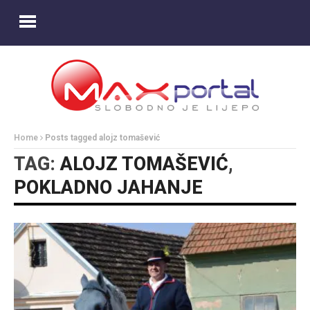
Home
Posts tagged alojz tomašević
TAG:
ALOJZ TOMAŠEVIĆ
,
POKLADNO JAHANJE