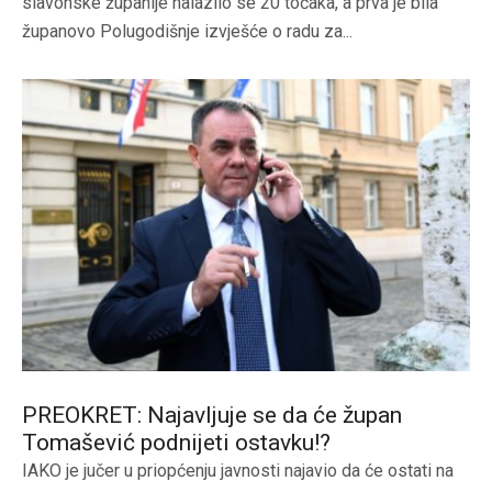
slavonske županije nalazilo se 20 točaka, a prva je bila
županovo Polugodišnje izvješće o radu za...
PREOKRET: Najavljuje se da će župan
Tomašević podnijeti ostavku!?
IAKO je jučer u priopćenju javnosti najavio da će ostati na