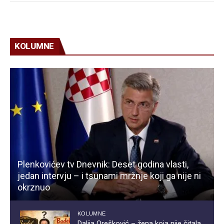
KOLUMNE
Plenkovićev tv Dnevnik: Deset godina vlasti,
jedan intervju – i tsunami mržnje koji ga nije ni
okrznuo
KOLUMNE
Dalija Orešković – žena koja nije čitala