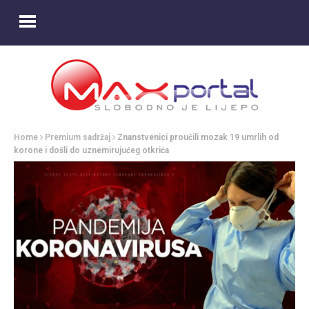
Home
Premium sadržaj
Znanstvenici proučili mozak 19 umrlih od
korone i došli do uznemirujućeg otkrića