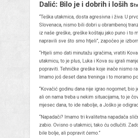
Dalić: Bilo je i dobrih i loših s
tv
“Teška utakmica, dosta agresivna i živa. U pr
Slovenaca, nismo bili dobri u obrambenoj tranzic
iz naše greške, greške koštaju jako puno i to m
napravili sve što smo htjeli”, započeo je izborn
“Htjeli smo dati minutažu igračima, vratiti Kovač
utakmicu, to je plus, Luka i Kova su igrali manje
popraviti. Tehničke greške koje inače nismo radi
Imamo još deset dana treninga i to moramo pop
“Kovačić godinu dana nije igrao nogomet, bio j
ali on nama treba u nekim situacijama, to je č
mjesec dana, to ide nabolje, a Joško je odigrao
“Napadači? Imamo tri kvalitetna napadača slično
zabio. Ovisno o utakmici, tako ću odlučiti. Za
bile bolje, ali popravit ćemo.”