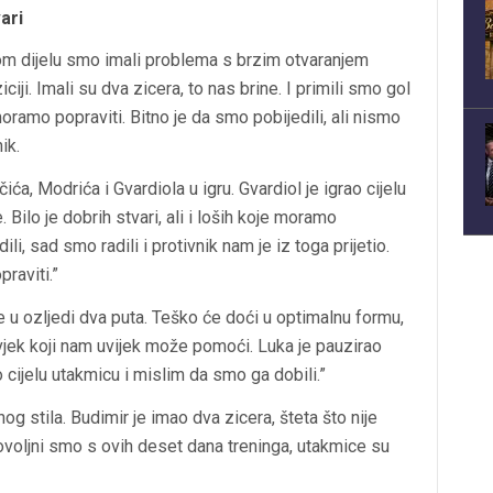
ari
vom dijelu smo imali problema s brzim otvaranjem
iji. Imali su dva zicera, to nas brine. I primili smo gol
oramo popraviti. Bitno je da smo pobijedili, ali nismo
ik.
ića, Modrića i Gvardiola u igru. Gvardiol je igrao cijelu
. Bilo je dobrih stvari, ali i loših koje moramo
li, sad smo radili i protivnik nam je iz toga prijetio.
raviti.”
e u ozljedi dva puta. Teško će doći u optimalnu formu,
ovjek koji nam uvijek može pomoći. Luka je pauzirao
 cijelu utakmicu i mislim da smo ga dobili.”
g stila. Budimir je imao dva zicera, šteta što nije
dovoljni smo s ovih deset dana treninga, utakmice su