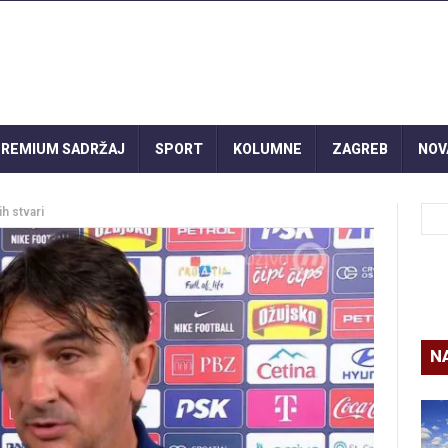
REMIUM SADRŽAJ
SPORT
KOLUMNE
ZAGREB
NOV
ših stvari
N