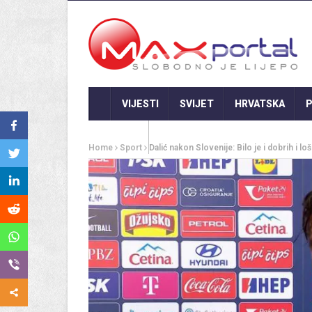
VIJESTI
SVIJET
HRVATSKA
P
GASTRO
Home
Sport
Dalić nakon Slovenije: Bilo je i dobrih i lo