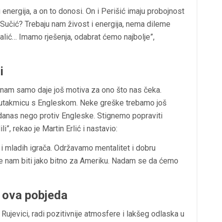
 energija, a on to donosi. On i Perišić imaju probojnost
 i Sučić? Trebaju nam živost i energija, nema dileme
ašalić… Imamo rješenja, odabrat ćemo najbolje”,
i
 nam samo daje još motiva za ono što nas čeka.
 utakmicu s Engleskom. Neke greške trebamo još
je danas nego protiv Engleske. Stignemo popraviti
”, rekao je Martin Erlić i nastavio:
 i mladih igrača. Održavamo mentalitet i dobru
 će nam biti jako bitno za Ameriku. Nadam se da ćemo
e ova pobjeda
ujevici, radi pozitivnije atmosfere i lakšeg odlaska u