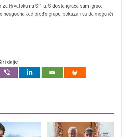
m za Hrvatsku na SP-u. S dosta igrača sam igrao,
 je neugodna kad prođe grupu, pokazali su da mogu ići
Širi dalje