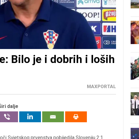
: Bilo je i dobrih i loših
MAXPORTAL
Širi dalje
uoči Svjetskog prvenstva pobijedila Sloveniju 2:1.