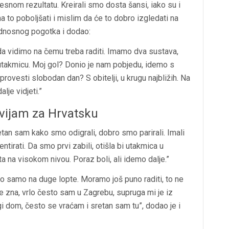
esnom rezultatu. Kreirali smo dosta šansi, iako su i
a to poboljšati i mislim da će to dobro izgledati na
ednosnog pogotka i dodao:
u da vidimo na čemu treba raditi. Imamo dva sustava,
 utakmicu. Moj gol? Donio je nam pobjedu, idemo s
rovesti slobodan dan? S obitelji, u krugu najbližih. Na
je vidjeti.”
avijam za Hrvatsku
etan sam kako smo odigrali, dobro smo parirali. Imali
ntirati. Da smo prvi zabili, otišla bi utakmica u
a na visokom nivou. Poraz boli, ali idemo dalje.”
mo samo na duge lopte. Moramo još puno raditi, to ne
e zna, vrlo često sam u Zagrebu, supruga mi je iz
gi dom, često se vraćam i sretan sam tu”, dodao je i