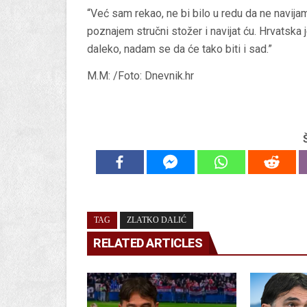
“Već sam rekao, ne bi bilo u redu da ne navija
poznajem stručni stožer i navijat ću. Hrvatska
daleko, nadam se da će tako biti i sad.”
M.M: /Foto: Dnevnik.hr
TAG
ZLATKO DALIĆ
RELATED ARTICLES