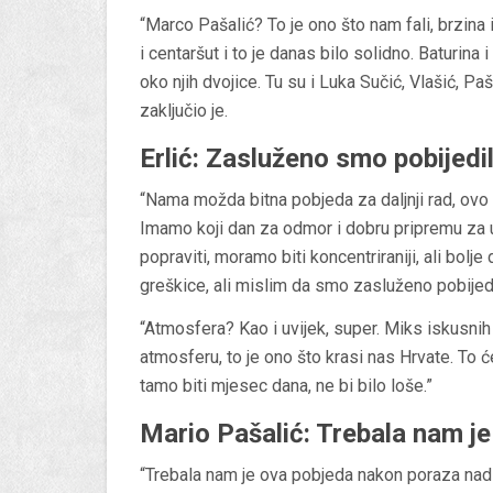
“Marco Pašalić? To je ono što nam fali, brzina i
i centaršut i to je danas bilo solidno. Baturina
oko njih dvojice. Tu su i Luka Sučić, Vlašić, P
zaključio je.
Erlić: Zasluženo smo pobijedil
“Nama možda bitna pobjeda za daljnji rad, ovo
Imamo koji dan za odmor i dobru pripremu za
popraviti, moramo biti koncentriraniji, ali bol
greškice, ali mislim da smo zasluženo pobijedili
“Atmosfera? Kao i uvijek, super. Miks iskusnih
atmosferu, to je ono što krasi nas Hrvate. To
tamo biti mjesec dana, ne bi bilo loše.”
Mario Pašalić: Trebala nam j
“Trebala nam je ova pobjeda nakon poraza nad R