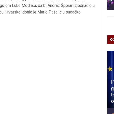
 golom Luke Modrića, da bi Andraž Šporar izjednačio u
du Hrvatskoj donio je Mario Pašalić u sudačkoj
K
P
g
t
o