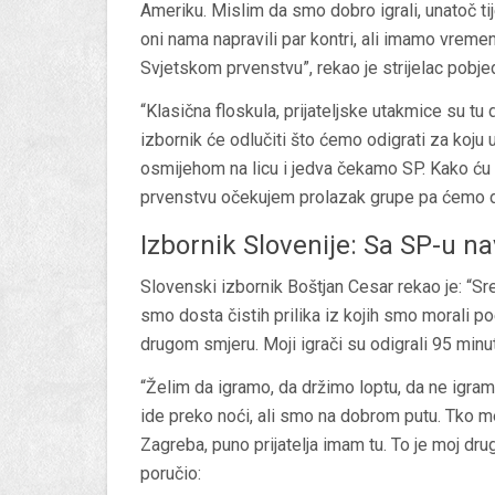
Ameriku. Mislim da smo dobro igrali, unatoč tij
oni nama napravili par kontri, ali imamo vremen
Svjetskom prvenstvu”, rekao je strijelac pobj
“Klasična floskula, prijateljske utakmice su t
izbornik će odlučiti što ćemo odigrati za koju
osmijehom na licu i jedva čekamo SP. Kako ću p
prvenstvu očekujem prolazak grupe pa ćemo dal
Izbornik Slovenije: Sa SP-u n
Slovenski izbornik Boštjan Cesar rekao je: “Sr
smo dosta čistih prilika iz kojih smo morali poe
drugom smjeru. Moji igrači su odigrali 95 minut
“Želim da igramo, da držimo loptu, da ne igra
ide preko noći, ali smo na dobrom putu. Tko m
Zagreba, puno prijatelja imam tu. To je moj dru
poručio: