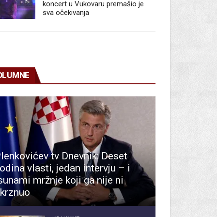
koncert u Vukovaru premašio je
sva očekivanja
OLUMNE
lenkovićev tv Dnevnik: Deset
odina vlasti, jedan intervju – i
sunami mržnje koji ga nije ni
krznuo