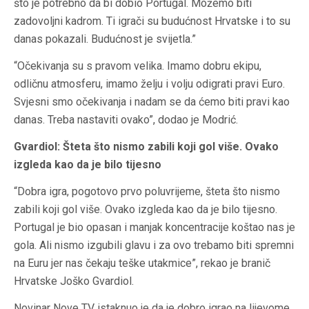
što je potrebno da bi dobio Portugal. Možemo biti
zadovoljni kadrom. Ti igrači su budućnost Hrvatske i to su
danas pokazali. Budućnost je svijetla.”
“Očekivanja su s pravom velika. Imamo dobru ekipu,
odličnu atmosferu, imamo želju i volju odigrati pravi Euro.
Svjesni smo očekivanja i nadam se da ćemo biti pravi kao
danas. Treba nastaviti ovako”, dodao je Modrić.
Gvardiol: Šteta što nismo zabili koji gol više. Ovako
izgleda kao da je bilo tijesno
“Dobra igra, pogotovo prvo poluvrijeme, šteta što nismo
zabili koji gol više. Ovako izgleda kao da je bilo tijesno.
Portugal je bio opasan i manjak koncentracije koštao nas je
gola. Ali nismo izgubili glavu i za ovo trebamo biti spremni
na Euru jer nas čekaju teške utakmice”, rekao je branič
Hrvatske Joško Gvardiol.
Novinar Nove TV istaknuo je da je dobro igrao na lijevome