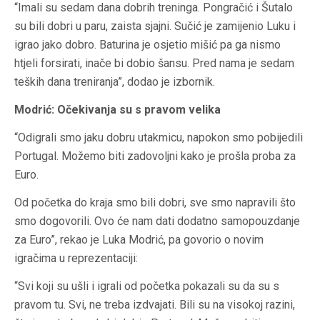
“Imali su sedam dana dobrih treninga. Pongračić i Šutalo
su bili dobri u paru, zaista sjajni. Sučić je zamijenio Luku i
igrao jako dobro. Baturina je osjetio mišić pa ga nismo
htjeli forsirati, inače bi dobio šansu. Pred nama je sedam
teških dana treniranja”, dodao je izbornik.
Modrić: Očekivanja su s pravom velika
“Odigrali smo jaku dobru utakmicu, napokon smo pobijedili
Portugal. Možemo biti zadovoljni kako je prošla proba za
Euro.
Od početka do kraja smo bili dobri, sve smo napravili što
smo dogovorili. Ovo će nam dati dodatno samopouzdanje
za Euro”, rekao je Luka Modrić, pa govorio o novim
igračima u reprezentaciji:
“Svi koji su ušli i igrali od početka pokazali su da su s
pravom tu. Svi, ne treba izdvajati. Bili su na visokoj razini,