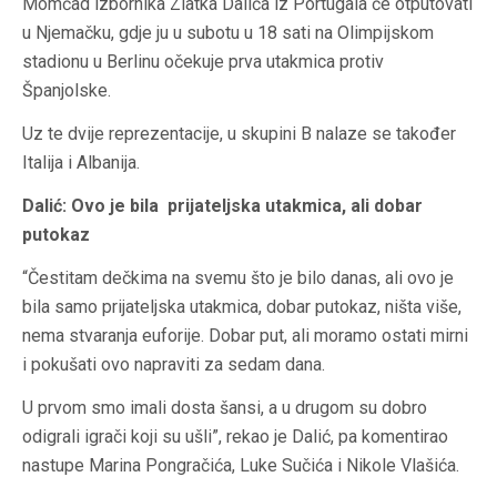
Momčad izbornika Zlatka Dalića iz Portugala će otputovati
u Njemačku, gdje ju u subotu u 18 sati na Olimpijskom
stadionu u Berlinu očekuje prva utakmica protiv
Španjolske.
Uz te dvije reprezentacije, u skupini B nalaze se također
Italija i Albanija.
Dalić: Ovo je bila prijateljska utakmica, ali dobar
putokaz
“Čestitam dečkima na svemu što je bilo danas, ali ovo je
bila samo prijateljska utakmica, dobar putokaz, ništa više,
nema stvaranja euforije. Dobar put, ali moramo ostati mirni
i pokušati ovo napraviti za sedam dana.
U prvom smo imali dosta šansi, a u drugom su dobro
odigrali igrači koji su ušli”, rekao je Dalić, pa komentirao
nastupe Marina Pongračića, Luke Sučića i Nikole Vlašića.