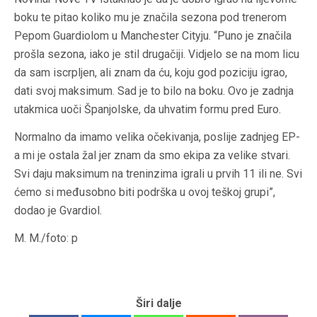
boku te pitao koliko mu je značila sezona pod trenerom
Pepom Guardiolom u Manchester Cityju. “Puno je značila
prošla sezona, iako je stil drugačiji. Vidjelo se na mom licu
da sam iscrpljen, ali znam da ću, koju god poziciju igrao,
dati svoj maksimum. Sad je to bilo na boku. Ovo je zadnja
utakmica uoči Španjolske, da uhvatim formu pred Euro.
Normalno da imamo velika očekivanja, poslije zadnjeg EP-
a mi je ostala žal jer znam da smo ekipa za velike stvari.
Svi daju maksimum na treninzima igrali u prvih 11 ili ne. Svi
ćemo si međusobno biti podrška u ovoj teškoj grupi”,
dodao je Gvardiol.
M. M./foto: p
Širi dalje