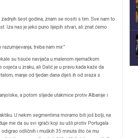
 zadnjih šest godina, znam se nositi s tim. Sve nam to
t. Iza nas je jeko puno lijepih stvari, ali znat ćemo
 razumijevanja, treba nam mir.”
čekale su tisuće navijača u malenom njemačkom
e osjeća u zraku, ali Dalić je u pravu kada kaže da
talom, manje od tjedan dana dijeli ih od sraza s
njolske, a potom slijede utakmice protiv Albanije i
taktiku. U nekim segmentima moramo biti još bolji, na
je me da su svi igrači koji su ušli protiv Portugala
e odigrao odličnih i muških 35 minuta što će mu