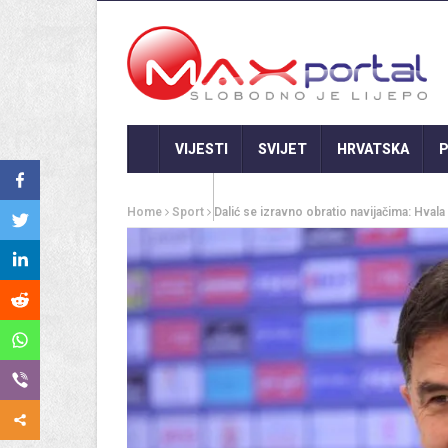
VIJESTI
SVIJET
HRVATSKA
P
GASTRO
Home
Sport
Dalić se izravno obratio navijačima: Hval