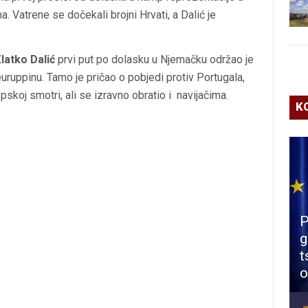
. Vatrene se dočekali brojni Hrvati, a Dalić je
latko
Dalić
prvi put po dolasku u Njemačku održao je
uruppinu. Tamo je pričao o pobjedi protiv Portugala,
skoj smotri, ali se izravno obratio i navijačima.
K
P
g
t
o