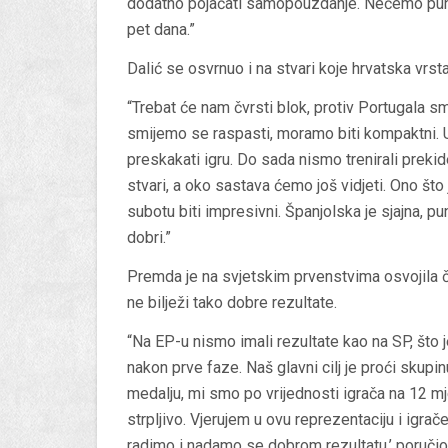
dodatno pojačati samopouzdanje. Nećemo puno l
pet dana.”
Dalić se osvrnuo i na stvari koje hrvatska vrsta
“Trebat će nam čvrsti blok, protiv Portugala smo
smijemo se raspasti, moramo biti kompaktni. 
preskakati igru. Do sada nismo trenirali prekid
stvari, a oko sastava ćemo još vidjeti. Ono št
subotu biti impresivni. Španjolska je sjajna, pu
dobri.”
Premda je na svjetskim prvenstvima osvojila č
ne bilježi tako dobre rezultate.
“Na EP-u nismo imali rezultate kao na SP, što
nakon prve faze. Naš glavni cilj je proći skup
medalju, mi smo po vrijednosti igrača na 12 mj
strpljivo. Vjerujem u ovu reprezentaciju i igra
radimo i nadamo se dobrom rezultatu,’ poručio 