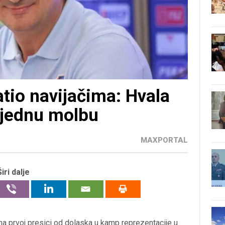
atio navijačima: Hvala
 jednu molbu
MAXPORTAL
Širi dalje
 na prvoj presici od dolaska u kamp reprezentacije u