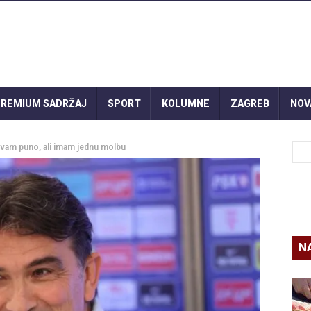
REMIUM SADRŽAJ
SPORT
KOLUMNE
ZAGREB
NOV
a vam puno, ali imam jednu molbu
N