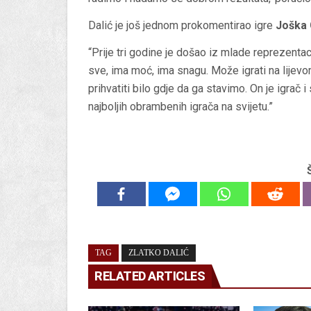
Dalić je još jednom prokomentirao igre
Joška
“Prije tri godine je došao iz mlade reprezentaci
sve, ima moć, ima snagu. Može igrati na lijev
prihvatiti bilo gdje da ga stavimo. On je igrač 
najboljih obrambenih igrača na svijetu.”
TAG
ZLATKO DALIĆ
RELATED ARTICLES