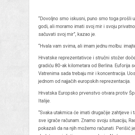
“Dovoljno smo iskusni, puno smo toga prošli u
godi, ali moramo imati svoj mir i svoju privatnos
sačuvati svoj mir”, kazao je.
“Hvala vam svima, ali imam jednu molbu: imajte
Hrvatske reprezentativce i stručni stožer do
gradiću 80-ak kilometara od Berlina. Euforija s
Vatrenima sada trebaju mir i koncentracija. Uos
jednom od najjačih europskih reprezentacija.
Hrvatska Europsko prvenstvo otvara protiv Špa
Italije.
“Svaka utakmica će imati drugačije zahtjeve i 
sve igrače računam. Znamo svoju situaciju, Radu
pokazali da na njih možemo računati. Perišić j