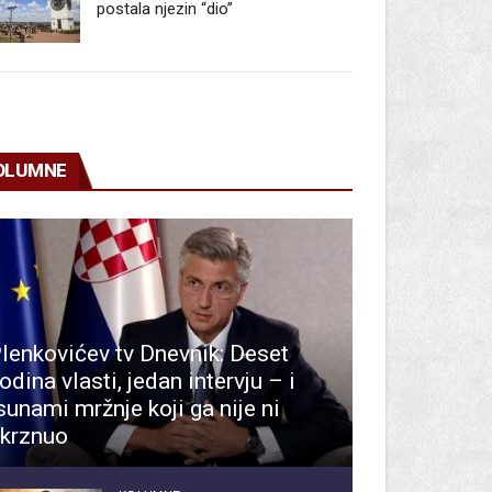
postala njezin “dio”
OLUMNE
lenkovićev tv Dnevnik: Deset
odina vlasti, jedan intervju – i
sunami mržnje koji ga nije ni
krznuo