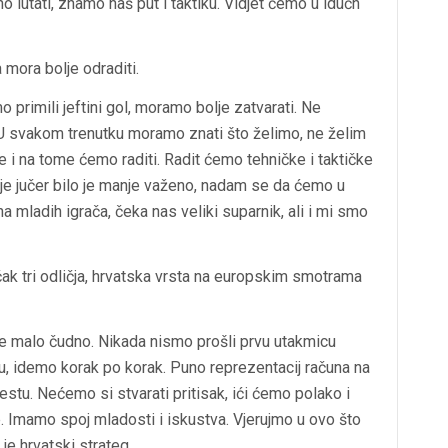
utati, znamo naš put i taktiku. Vidjet ćemo u idućh
 mora bolje odraditi.
 primili jeftini gol, moramo bolje zatvarati. Ne
U svakom trenutku moramo znati što želimo, ne želim
e i na tome ćemo raditi. Radit ćemo tehničke i taktičke
o je jučer bilo je manje važeno, nadam se da ćemo u
na mladih igrača, čeka nas veliki suparnik, ali i mi smo
ak tri odličja, hrvatska vrsta na europskim smotrama
 je malo čudno. Nikada nismo prošli prvu utakmicu
inu, idemo korak po korak. Puno reprezentacij računa na
estu. Nećemo si stvarati pritisak, ići ćemo polako i
če. Imamo spoj mladosti i iskustva. Vjerujmo u ovo što
je hrvatski strateg.