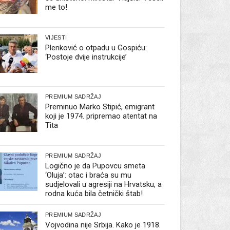
me to!
VIJESTI
Plenković o otpadu u Gospiću:
‘Postoje dvije instrukcije’
PREMIUM SADRŽAJ
Preminuo Marko Stipić, emigrant
koji je 1974. pripremao atentat na
Tita
PREMIUM SADRŽAJ
Logično je da Pupovcu smeta
‘Oluja’: otac i braća su mu
sudjelovali u agresiji na Hrvatsku, a
rodna kuća bila četnički štab!
PREMIUM SADRŽAJ
Vojvodina nije Srbija. Kako je 1918.