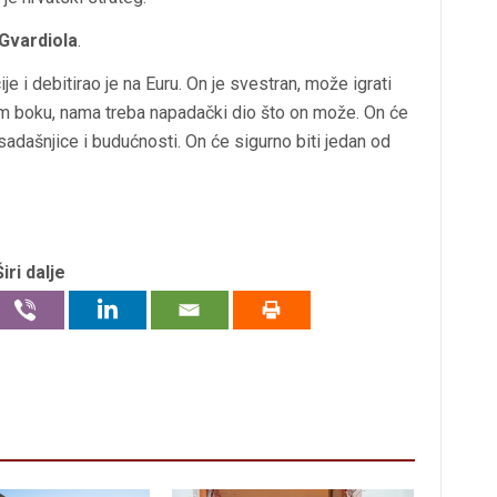
Gvardiola
.
je i debitirao je na Euru. On je svestran, može igrati
om boku, nama treba napadački dio što on može. On će
i sadašnjice i budućnosti. On će sigurno biti jedan od
Širi dalje