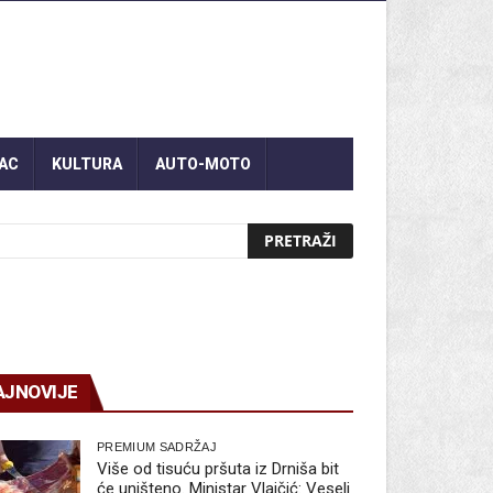
AC
KULTURA
AUTO-MOTO
AJNOVIJE
PREMIUM SADRŽAJ
Više od tisuću pršuta iz Drniša bit
će uništeno. Ministar Vlajčić: Veseli