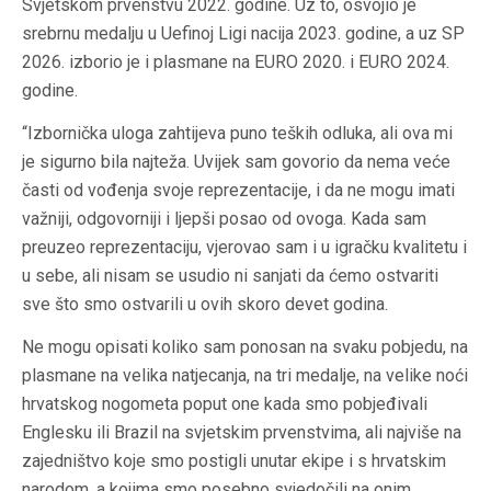
Svjetskom prvenstvu 2022. godine. Uz to, osvojio je
srebrnu medalju u Uefinoj Ligi nacija 2023. godine, a uz SP
2026. izborio je i plasmane na EURO 2020. i EURO 2024.
godine.
“Izbornička uloga zahtijeva puno teških odluka, ali ova mi
je sigurno bila najteža. Uvijek sam govorio da nema veće
časti od vođenja svoje reprezentacije, i da ne mogu imati
važniji, odgovorniji i ljepši posao od ovoga. Kada sam
preuzeo reprezentaciju, vjerovao sam i u igračku kvalitetu i
u sebe, ali nisam se usudio ni sanjati da ćemo ostvariti
sve što smo ostvarili u ovih skoro devet godina.
Ne mogu opisati koliko sam ponosan na svaku pobjedu, na
plasmane na velika natjecanja, na tri medalje, na velike noći
hrvatskog nogometa poput one kada smo pobjeđivali
Englesku ili Brazil na svjetskim prvenstvima, ali najviše na
zajedništvo koje smo postigli unutar ekipe i s hrvatskim
narodom, a kojima smo posebno svjedočili na onim