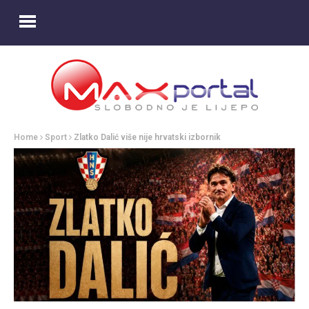
Home
Sport
Zlatko Dalić više nije hrvatski izbornik