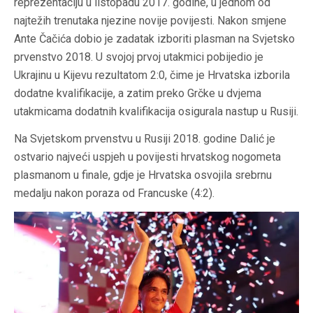
reprezentaciju u listopadu 2017. godine, u jednom od
najtežih trenutaka njezine novije povijesti. Nakon smjene
Ante Čačića dobio je zadatak izboriti plasman na Svjetsko
prvenstvo 2018. U svojoj prvoj utakmici pobijedio je
Ukrajinu u Kijevu rezultatom 2:0, čime je Hrvatska izborila
dodatne kvalifikacije, a zatim preko Grčke u dvjema
utakmicama dodatnih kvalifikacija osigurala nastup u Rusiji.
Na Svjetskom prvenstvu u Rusiji 2018. godine Dalić je
ostvario najveći uspjeh u povijesti hrvatskog nogometa
plasmanom u finale, gdje je Hrvatska osvojila srebrnu
medalju nakon poraza od Francuske (4:2).