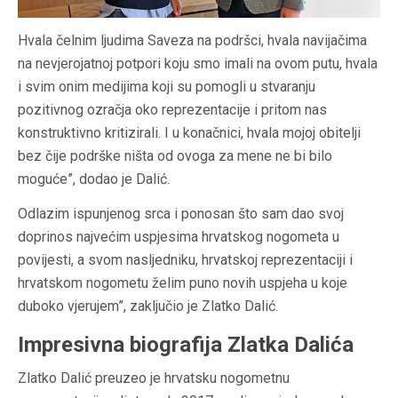
Hvala čelnim ljudima Saveza na podršci, hvala navijačima
na nevjerojatnoj potpori koju smo imali na ovom putu, hvala
i svim onim medijima koji su pomogli u stvaranju
pozitivnog ozračja oko reprezentacije i pritom nas
konstruktivno kritizirali. I u konačnici, hvala mojoj obitelji
bez čije podrške ništa od ovoga za mene ne bi bilo
moguće”, dodao je Dalić.
Odlazim ispunjenog srca i ponosan što sam dao svoj
doprinos najvećim uspjesima hrvatskog nogometa u
povijesti, a svom nasljedniku, hrvatskoj reprezentaciji i
hrvatskom nogometu želim puno novih uspjeha u koje
duboko vjerujem”, zaključio je Zlatko Dalić.
Impresivna biografija Zlatka Dalića
Zlatko Dalić preuzeo je hrvatsku nogometnu