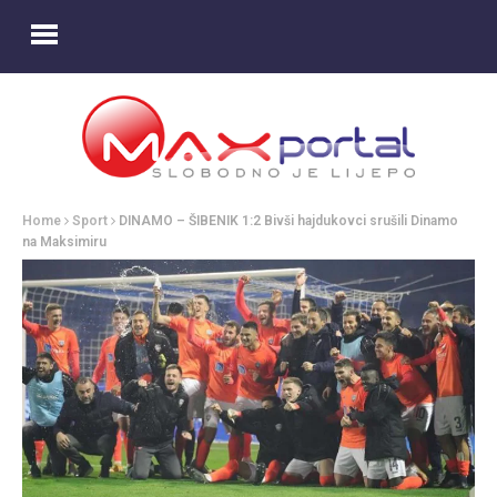
Home
Sport
DINAMO – ŠIBENIK 1:2 Bivši hajdukovci srušili Dinamo
na Maksimiru