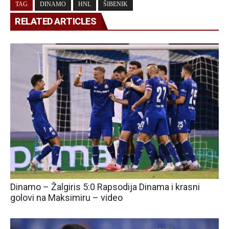
TAG
DINAMO
HNL
ŠIBENIK
RELATED ARTICLES
Dinamo – Žalgiris 5:0 Rapsodija Dinama i krasni
golovi na Maksimiru – video