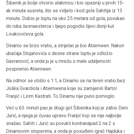
Šibenik je bolje otvorio utakmicu i bio opasniji u prvih 15-
ak minuta susreta, što se vidjelo i kod gola Sahitija iz 13.
minute. Dobio je loptu na oko 25 metara od gola, povukao
do ruba šesnaesterca i lijepo pogodio lijevi donji kut
Livakovićeva gola.
Dinamo se brzo vratio, a strijelac je bio Atiemwen. Nakon
ubačaja Stojanovića s desne strane loptu je odložio
Gavranović, a onda ju je u mrežu s male udaljenosti
pospremio Atiemwen.
Na odmor se otišlo s 1:1, a Dinamo se na teren vratio bez
Joška Gvardiola i Atiemwena koje su zamijenili Bartol
Franjić i Lirim Kastrati. To Dinamu nije puno pomoglo.
Već u 65. minuti pao je drugi gol Šibenika koji je zabio Deni
Jurić, a njega je čuvao upravo Franjić koji se nije najbolje
snašao. Sahiti i Jurić su povukli kontranapad 2 na 2 s
Dinamovim stoperima, a onda je posuđeni igrač Hajduka i