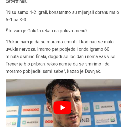
četvrtfinalu.
“Nisu samo 4-2 igrali, konstantno su mijenjali obranu malo
5-1 pa 3-3…
Što vam je Goluža rekao na poluvremenu?
“Rekao nam je da se moramo smiriti. I kod nas se malo
uvukla nervoza. Imamo pet pobjeda i onda igramo 60
minuta osmine finala, dogodi se loš dan i nema vas više.
Trener je bio pribran, rekao nam je da se smirimo i da
moramo pobijediti sami sebe”, kazao je Duvnjak.