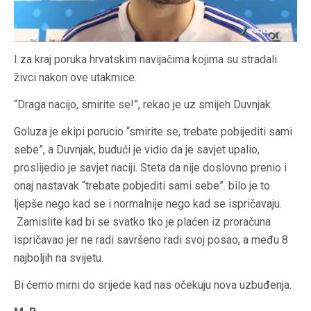
I za kraj poruka hrvatskim navijačima kojima su stradali
živci nakon ove utakmice.
“Draga nacijo, smirite se!”, rekao je uz smijeh Duvnjak.
Goluza je ekipi porucio “smirite se, trebate pobijediti sami
sebe”, a Duvnjak, budući je vidio da je savjet upalio,
proslijedio je savjet naciji. Steta da nije doslovno prenio i
onaj nastavak “trebate pobjediti sami sebe”. bilo je to
ljepše nego kad se i normalnije nego kad se ispričavaju.
Zamislite kad bi se svatko tko je plaćen iz proračuna
ispričavao jer ne radi savršeno radi svoj posao, a među 8
najboljih na svijetu.
Bi ćemo mirni do srijede kad nas očekuju nova uzbuđenja.