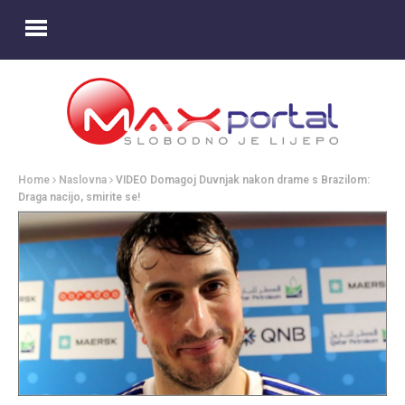
Home
Naslovna
VIDEO Domagoj Duvnjak nakon drame s Brazilom:
Draga nacijo, smirite se!