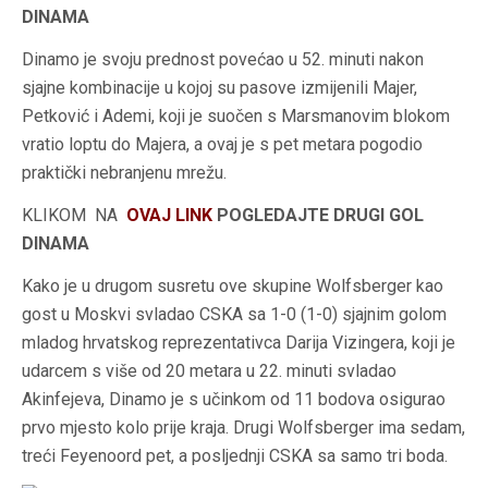
DINAMA
Dinamo je svoju prednost povećao u 52. minuti nakon
sjajne kombinacije u kojoj su pasove izmijenili Majer,
Petković i Ademi, koji je suočen s Marsmanovim blokom
vratio loptu do Majera, a ovaj je s pet metara pogodio
praktički nebranjenu mrežu.
KLIKOM NA
OVAJ LINK
POGLEDAJTE DRUGI GOL
DINAMA
Kako je u drugom susretu ove skupine Wolfsberger kao
gost u Moskvi svladao CSKA sa 1-0 (1-0) sjajnim golom
mladog hrvatskog reprezentativca Darija Vizingera, koji je
udarcem s više od 20 metara u 22. minuti svladao
Akinfejeva, Dinamo je s učinkom od 11 bodova osigurao
prvo mjesto kolo prije kraja. Drugi Wolfsberger ima sedam,
treći Feyenoord pet, a posljednji CSKA sa samo tri boda.