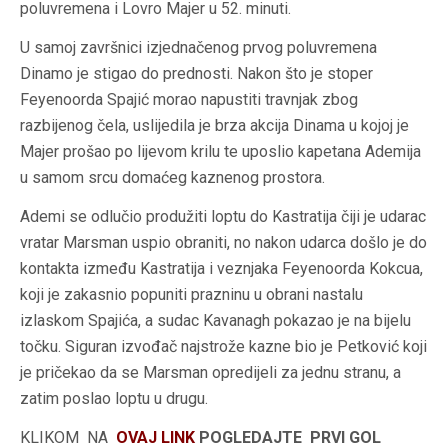
poluvremena i Lovro Majer u 52. minuti.
U samoj završnici izjednačenog prvog poluvremena
Dinamo je stigao do prednosti. Nakon što je stoper
Feyenoorda Spajić morao napustiti travnjak zbog
razbijenog čela, uslijedila je brza akcija Dinama u kojoj je
Majer prošao po lijevom krilu te uposlio kapetana Ademija
u samom srcu domaćeg kaznenog prostora.
Ademi se odlučio produžiti loptu do Kastratija čiji je udarac
vratar Marsman uspio obraniti, no nakon udarca došlo je do
kontakta između Kastratija i veznjaka Feyenoorda Kokcua,
koji je zakasnio popuniti prazninu u obrani nastalu
izlaskom Spajića, a sudac Kavanagh pokazao je na bijelu
točku. Siguran izvođač najstrože kazne bio je Petković koji
je pričekao da se Marsman opredijeli za jednu stranu, a
zatim poslao loptu u drugu.
KLIKOM NA
OVAJ LINK
POGLEDAJTE PRVI GOL