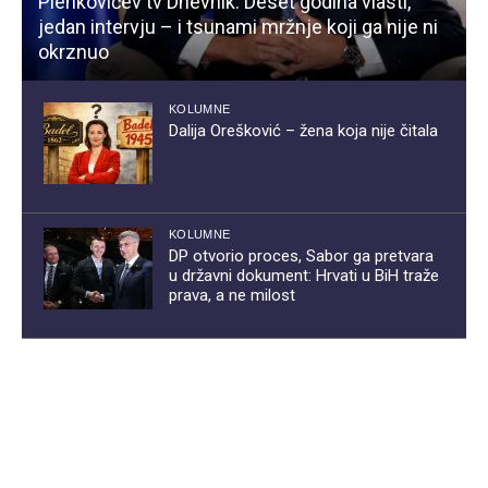
Plenkovićev tv Dnevnik: Deset godina vlasti,
jedan intervju – i tsunami mržnje koji ga nije ni
okrznuo
KOLUMNE
Dalija Orešković – žena koja nije čitala
KOLUMNE
DP otvorio proces, Sabor ga pretvara
u državni dokument: Hrvati u BiH traže
prava, a ne milost