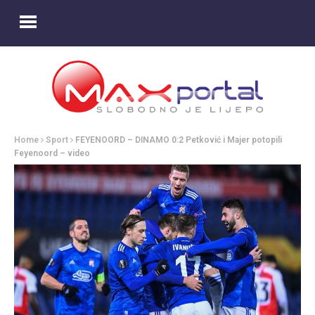
Home
Sport
FEYENOORD – DINAMO 0:2 Petković i Majer potopili
Feyenoord – video