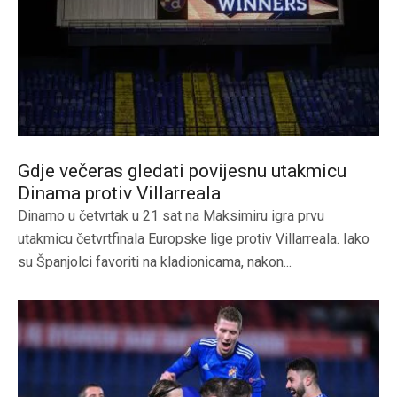
Gdje večeras gledati povijesnu utakmicu
Dinama protiv Villarreala
Dinamo u četvrtak u 21 sat na Maksimiru igra prvu
utakmicu četvrtfinala Europske lige protiv Villarreala. Iako
su Španjolci favoriti na kladionicama, nakon...