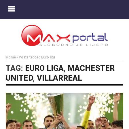
Home
Posts tagged Euro liga
TAG:
EURO LIGA
,
MACHESTER
UNITED
,
VILLARREAL