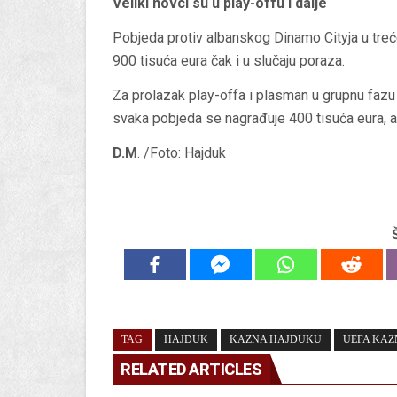
Veliki novci su u play-offu i dalje
Pobjeda protiv albanskog Dinamo Cityja u treć
900 tisuća eura čak i u slučaju poraza.
Za prolazak play-offa i plasman u grupnu faz
svaka pobjeda se nagrađuje 400 tisuća eura, a
D.M
. /Foto: Hajduk
TAG
HAJDUK
KAZNA HAJDUKU
UEFA KAZ
RELATED ARTICLES