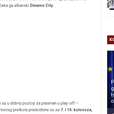
i čeka ga albanski
Dinamo City.
K
P
g
t
o
li su u dobroj poziciji za plasman u play-off –
e trećeg pretkola predviđene su za
7. i 14. kolovoza,