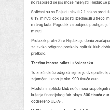
no raspored se još može mijenjati. Hajduk će pr
Splićani su na Poljudu slavili 2:1 nakon prod
u 19. minuti, dok su gosti izjednačili u trećo
mrtvog kuta. Pogodak za pobjedu postigao je
minuti.
Prolazak protiv Zire Hajduku je donio značajnu 
za svako odigrano pretkolo, splitski klub dobi
pretkolo.
Trećina iznosa odlazi u Švicarsku
To znači da će odigrati najmanje dva pretkola,
zajamčeni iznos je oko 900 tisuća eura.
Međutim, splitski klub neće moći raspolagati 
kršenja financijskog fair-playa,
300 tisuća eur
dodijeljeno UEFA-i.