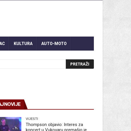
AC
KULTURA
AUTO-MOTO
AJNOVIJE
VIJESTI
Thompson objavio: Interes za
koncert u Vukovaru premašio je