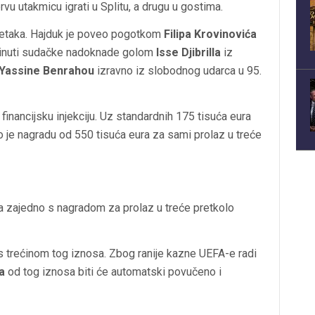
vu utakmicu igrati u Splitu, a drugu u gostima.
užetaka. Hajduk je poveo pogotkom
Filipa Krovinovića
j minuti sudačke nadoknade golom
Isse Djibrilla
iz
Yassine Benrahou
izravno iz slobodnog udarca u 95.
financijsku injekciju. Uz standardnih 175 tisuća eura
o je nagradu od 550 tisuća eura za sami prolaz u treće
 a zajedno s nagradom za prolaz u treće pretkolo
s trećinom tog iznosa. Zbog ranije kazne UEFA-e radi
a
od tog iznosa biti će automatski povučeno i