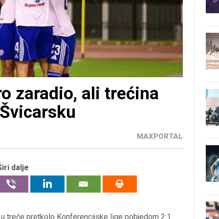
o zaradio, ali trećina
 Švicarsku
MAXPORTAL
Širi dalje
 u treće pretkolo Konferencijske lige pobjedom 2:1