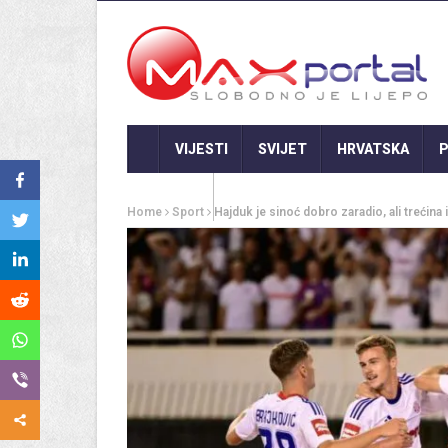
VIJESTI
SVIJET
HRVATSKA
P
GASTRO
Home
Sport
Hajduk je sinoć dobro zaradio, ali trećin