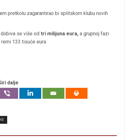
em pretkolu zagarantirao bi splitskom klubu novih
u dobiva se više od
tri milijuna eura,
a grupnoj fazi
 remi 133 tisuće eura.
Širi dalje
NE