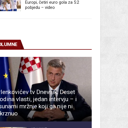
Europi, četiri euro gola za 5:2
pobjedu – video
OLUMNE
lenkovićev tv Dnevnik: Deset
odina vlasti, jedan intervju – i
sunami mržnje koji ga nije ni
krznuo