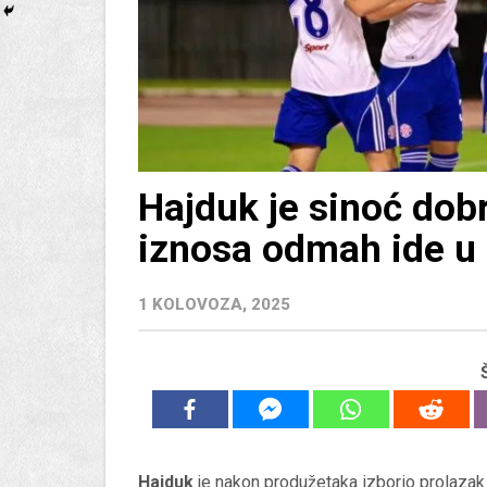
Hajduk je sinoć dobr
iznosa odmah ide u
1 KOLOVOZA, 2025
Hajduk
je nakon produžetaka izborio prolazak