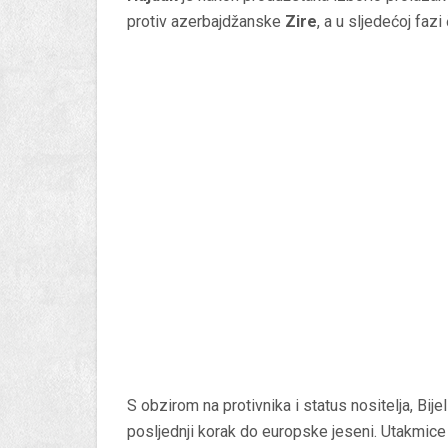
protiv azerbajdžanske
Zire
, a u sljedećoj faz
S obzirom na protivnika i status nositelja, Bije
posljednji korak do europske jeseni. Utakmic