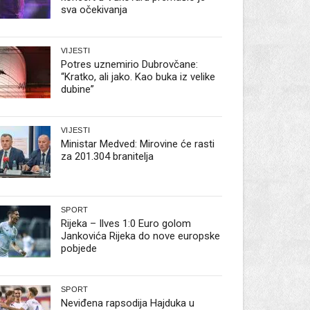
sva očekivanja
VIJESTI
Potres uznemirio Dubrovčane:
“Kratko, ali jako. Kao buka iz velike
dubine”
VIJESTI
Ministar Medved: Mirovine će rasti
za 201.304 branitelja
SPORT
Rijeka – Ilves 1:0 Euro golom
Jankovića Rijeka do nove europske
pobjede
SPORT
Neviđena rapsodija Hajduka u