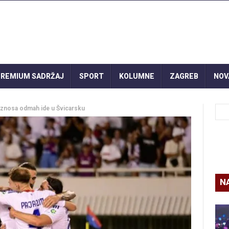
REMIUM SADRŽAJ
SPORT
KOLUMNE
ZAGREB
NOV
a iznosa odmah ide u Švicarsku
N