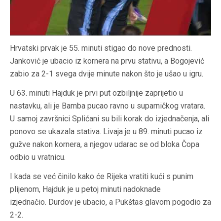
Hrvatski prvak je 55. minuti stigao do nove prednosti.
Janković je ubacio iz kornera na prvu stativu, a Bogojević
zabio za 2-1 svega dvije minute nakon što je ušao u igru.
U 63. minuti Hajduk je prvi put ozbiljnije zaprijetio u
nastavku, ali je Bamba pucao ravno u suparničkog vratara.
U samoj završnici Splićani su bili korak do izjednačenja, ali
ponovo se ukazala stativa. Livaja je u 89. minuti pucao iz
gužve nakon kornera, a njegov udarac se od bloka Čopa
odbio u vratnicu.
I kada se već činilo kako će Rijeka vratiti kući s punim
plijenom, Hajduk je u petoj minuti nadoknade
izjednačio. Durdov je ubacio, a Pukštas glavom pogodio za
2-2.