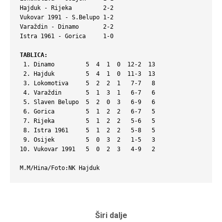
Hajduk - Rijeka         2-2

Vukovar 1991 - S.Belupo 1-2 

Varaždin - Dinamo       2-2 

TABLICA:
 1. Dinamo         5  4  1  0  12-2  13

 2. Hajduk         5  4  1  0  11-3  13

 3.​​​​​​ Lokomotiva     5  2  2  1   7-7   8

 4. Varaždin       5  1  3  1   6-7   6

 5. Slaven Belupo  5  2  0  3   6-9   6

 6. Gorica         5  1  2  2   6-7   5

 7. Rijeka         5  1  2  2   5-6   5

 8. Istra 1961     5  1  2  2   5-8   5

 9. Osijek         5  0  3  2   1-5   3

10. Vukovar 1991   5  0  2  3   4-9   2

M.M/Hina/Foto:NK Hajduk
Širi dalje