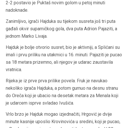
2-2 postavio je Puktaš novim golom u petoj minuti
nadoknade.
Zanimljivo, igrači Hajduka su tijekom susreta još tri puta
gađali okvir suparničkog gola, dva puta Adrion Pajaziti, a
jednom Marko Livaja.
Hajduk je bolje otvorio susret, bio je aktivniji, a Splićani su
imali i prvu priliku na utakmici u 16. minuti. Pajaziti je pucao
sa 18 metara prizemno, ali njegov je udarac zaustavila
vratnica.
Rijeka je iz prve prva prilike povela. Fruk je navukao
nekoliko igrača Hajduka, a potom gurnuo na desnu stranu
do Oreča koji je ubacio na desetak metara za Menala koji
je udarcem isprve svladao Ivušića.
Vrlo brzo je Hajduk mogao izjednačiti, Hrgović je dvije
minute kasnije uposlio Krovinovića u sredini, koji je pucao,