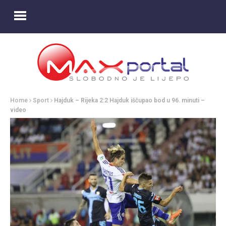
Home
Sport
Hajduk – Rijeka 2:2 Hajduk iščupao bod u 96. minuti –
video