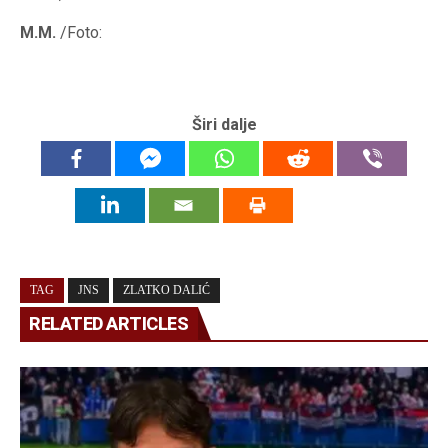
M.M.
/Foto:
Širi dalje
TAG
JNS
ZLATKO DALIĆ
RELATED ARTICLES