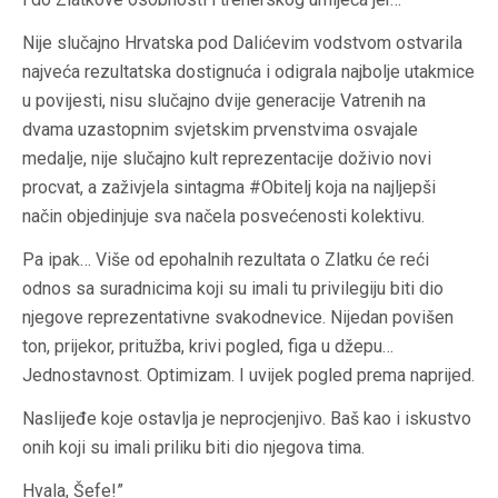
Nije slučajno Hrvatska pod Dalićevim vodstvom ostvarila
najveća rezultatska dostignuća i odigrala najbolje utakmice
u povijesti, nisu slučajno dvije generacije Vatrenih na
dvama uzastopnim svjetskim prvenstvima osvajale
medalje, nije slučajno kult reprezentacije doživio novi
procvat, a zaživjela sintagma #Obitelj koja na najljepši
način objedinjuje sva načela posvećenosti kolektivu.
Pa ipak… Više od epohalnih rezultata o Zlatku će reći
odnos sa suradnicima koji su imali tu privilegiju biti dio
njegove reprezentativne svakodnevice. Nijedan povišen
ton, prijekor, pritužba, krivi pogled, figa u džepu…
Jednostavnost. Optimizam. I uvijek pogled prema naprijed.
Naslijeđe koje ostavlja je neprocjenjivo. Baš kao i iskustvo
onih koji su imali priliku biti dio njegova tima.
Hvala, Šefe!”