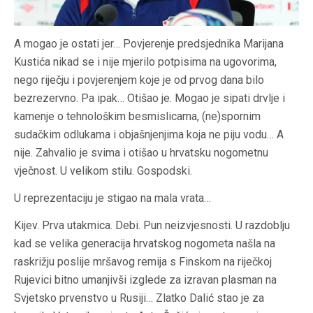
A mogao je ostati jer… Povjerenje predsjednika Marijana
Kustića nikad se i nije mjerilo potpisima na ugovorima,
nego riječju i povjerenjem koje je od prvog dana bilo
bezrezervno. Pa ipak… Otišao je. Mogao je sipati drvlje i
kamenje o tehnološkim besmislicama, (ne)spornim
sudačkim odlukama i objašnjenjima koja ne piju vodu… A
nije. Zahvalio je svima i otišao u hrvatsku nogometnu
vječnost. U velikom stilu. Gospodski.
U reprezentaciju je stigao na mala vrata…
Kijev. Prva utakmica. Debi. Pun neizvjesnosti. U razdoblju
kad se velika generacija hrvatskog nogometa našla na
raskrižju poslije mršavog remija s Finskom na riječkoj
Rujevici bitno umanjivši izglede za izravan plasman na
Svjetsko prvenstvo u Rusiji… Zlatko Dalić stao je za