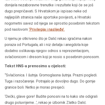
donijela nezaboravne trenutke i rezultate koji će se još
dugo prepričavati. S Hrvatskom je ispisao neke od
najljepših stranica naše sportske povijesti, a Hrvatski
nogometni savez od njega se oprostio posebnim tekstom
pod naslovom
‘Privilegija i naslijeđe’.
U njemu je otkriveno što je Dalić rekao igračima nakon
poraza od Portugala, ali i niz detalja i anegdota koje
dodatno oslikavaju njegov odnos s reprezentacijom,
svlačionicom i dresom koji je nosio s posebnim ponosom.
Tekst HNS-a prenosimo u cijelosti:
“Svlačionica. I šutnja. Gromoglasna šutnja. Prazni pogledi.
Tuga i razočarenje. Potrajalo je dovoljno dugo. Do gornje
granice boli. Netko je morao presjeći.
‘Dečki, glave gore! Budite ponosni na to kako ste odigrali
drugo poluvrijeme…’, rekao je izbornik Zlatko Dalić.