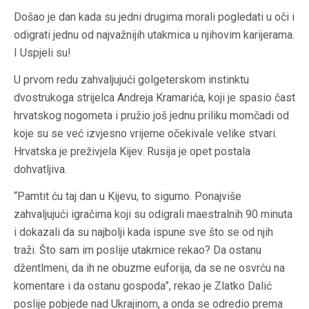
Došao je dan kada su jedni drugima morali pogledati u oči i
odigrati jednu od najvažnijih utakmica u njihovim karijerama.
I Uspjeli su!
U prvom redu zahvaljujući golgeterskom instinktu
dvostrukoga strijelca Andreja Kramarića, koji je spasio čast
hrvatskog nogometa i pružio još jednu priliku momčadi od
koje su se već izvjesno vrijeme očekivale velike stvari.
Hrvatska je preživjela Kijev. Rusija je opet postala
dohvatljiva.
“Pamtit ću taj dan u Kijevu, to sigurno. Ponajviše
zahvaljujući igračima koji su odigrali maestralnih 90 minuta
i dokazali da su najbolji kada ispune sve što se od njih
traži. Što sam im poslije utakmice rekao? Da ostanu
džentlmeni, da ih ne obuzme euforija, da se ne osvrću na
komentare i da ostanu gospoda”, rekao je Zlatko Dalić
poslije pobjede nad Ukrajinom, a onda se odredio prema