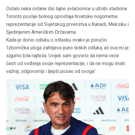
Ostalo neka ostane dio tajne svlačionice u utrobi stadiona
Toronto poslije bolnog oproštaja hrvatske nogometne
reprezentacije od Svjetskog prvenstva u Kanadi, Meksiku i
Sjedinjenim Američkim Državama.
Kada je donio odluku o odlasku ovako je poručio:
‘Izbornička uloga zahtijeva puno teških odluka, ali ova mi je
sigurno bila najteža. Uvijek sam govorio da nema veće
časti od vođenja svoje reprezentacije, i da ne mogu imati
važniji, odgovorniji i ljepši posao od ovoga.’