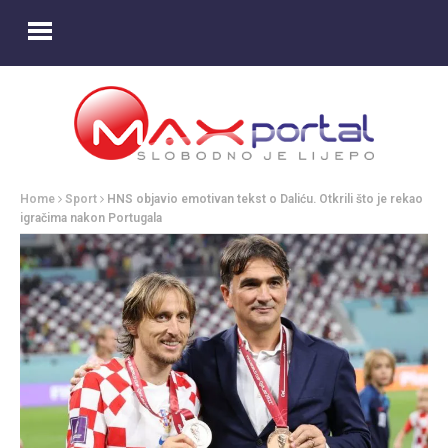
Home
Sport
HNS objavio emotivan tekst o Daliću. Otkrili što je rekao
igračima nakon Portugala