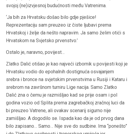
svojoj (ne)izvjesnoj budućnosti među Vatrenima.
‘Ja bih za Hrvatsku došao bilo gdje pješice!
Reprezentaciju sam preuzeo iz čiste ljubavi prema
Hrvatskoj i želje da nešto napravim. Ja samo želim otići s
Hrvatskom na Svjetsko prvenstvo.’
Ostalo je, naravno, povijest…
Zlatko Dalić otišao je kao najveći izbornik u povijesti koji je
Hrvatsku vodio do epohalnih dostignuća osvajanjem
srebra i bronce na svjetskim prvenstvima u Rusiji i Kataru i
srebrom na završnom turniru Lige nacija. Samo Zlatko
Dalić zna o čemu je razmišljao kad se prije osam i pol
godina vozio od Splita prema zagrebačkoj zračnoj luci da
bi preuzeo Vatrene, ali ovakav scenarij sigurno nije
zamišljao. A dogodilo se. Ispada kao da je od prvog dana
bilo zapisano… Samo… Nije sve do sudbine. Ima “ponešto”
i do Zlatkove osobnosti i trenerskog umijeća jer…