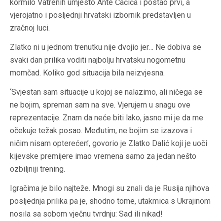
kormilo Vatrenih umjesto Ante Čačića i postao prvi, a
vjerojatno i posljednji hrvatski izbornik predstavljen u
zračnoj luci.
Zlatko ni u jednom trenutku nije dvojio jer… Ne dobiva se
svaki dan prilika voditi najbolju hrvatsku nogometnu
momčad. Koliko god situacija bila neizvjesna.
‘Svjestan sam situacije u kojoj se nalazimo, ali ničega se
ne bojim, spreman sam na sve. Vjerujem u snagu ove
reprezentacije. Znam da neće biti lako, jasno mi je da me
očekuje težak posao. Međutim, ne bojim se izazova i
ničim nisam opterećen’, govorio je Zlatko Dalić koji je uoči
kijevske premijere imao vremena samo za jedan nešto
ozbiljniji trening.
Igračima je bilo najteže. Mnogi su znali da je Rusija njihova
posljednja prilika pa je, shodno tome, utakmica s Ukrajinom
nosila sa sobom vječnu tvrdnju: Sad ili nikad!