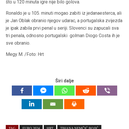
što u 120 minuta igre nije bilo golova.
Ronaldo je u 105. minuti mogao zabiti iz jedanaesterca, ali
je Jan Oblak obranio njegov udarac, a portugalska zvijezda
je ipak zabila prvi penal u seriji. Slovenci su zapucali sva
tri penala, odnosno portugalski golman Diogo Costa ih je
sve obranio.
Megy M. /Foto: Hrt
Širi dalje
TAG
EURO 2024
HRT
TIHANA NEMČIĆ BOJIĆ