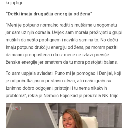
kojoj ligi.
“Dečki imaju drugačiju energiju od žena”
“Meni je potpuno normalno raditi s muškima u nogometu
jer sam uz njih odrasla. Uvijek sam morala preživjeti u grupi
muških da nešto postignem i navikla sam na to. No dečki
imaju potpuno drukčiju energiju od žena, pa moram paziti
da nisam preopuštena i da iz mene ne izlazi previše
ženske energije jer smatram da tu mora postojati balans.
To sam uspjela svladati. Puno mi je pomogao i Danijel, koji
je od početka jasno postavio stvari, ali i naši igrači su
iznimno dobro odgojeni, pristojni i tu nema nikakvih
problema”, rekla je Nemčić Bojić kad je preuzela NK Trnje.