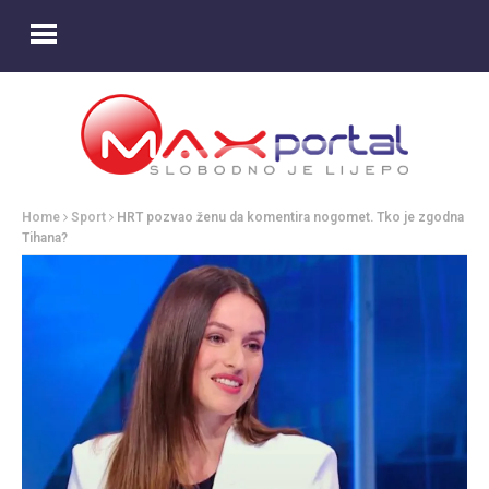
Home
Sport
HRT pozvao ženu da komentira nogomet. Tko je zgodna
Tihana?