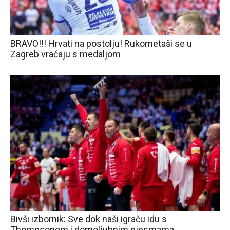
BRAVO!!! Hrvati na postolju! Rukometaši se u
Zagreb vraćaju s medaljom
Bivši izbornik: Sve dok naši igraču idu s
Thompsonom i domoljubnim pjesmama…