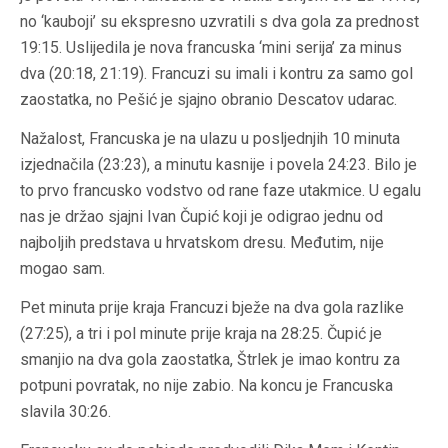
no ‘kauboji’ su ekspresno uzvratili s dva gola za prednost
19:15. Uslijedila je nova francuska ‘mini serija’ za minus
dva (20:18, 21:19). Francuzi su imali i kontru za samo gol
zaostatka, no Pešić je sjajno obranio Descatov udarac.
Nažalost, Francuska je na ulazu u posljednjih 10 minuta
izjednačila (23:23), a minutu kasnije i povela 24:23. Bilo je
to prvo francusko vodstvo od rane faze utakmice. U egalu
nas je držao sjajni Ivan Čupić koji je odigrao jednu od
najboljih predstava u hrvatskom dresu. Međutim, nije
mogao sam.
Pet minuta prije kraja Francuzi bježe na dva gola razlike
(27:25), a tri i pol minute prije kraja na 28:25. Čupić je
smanjio na dva gola zaostatka, Štrlek je imao kontru za
potpuni povratak, no nije zabio. Na koncu je Francuska
slavila 30:26.