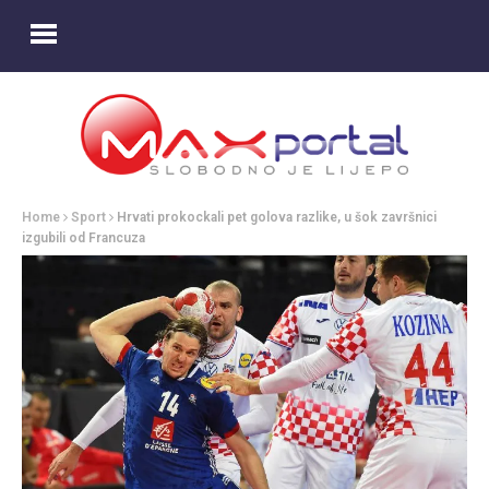
Home
Sport
Hrvati prokockali pet golova razlike, u šok završnici
izgubili od Francuza