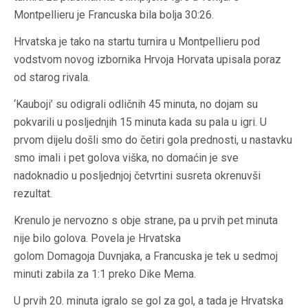
Montpellieru je Francuska bila bolja 30:26.
Hrvatska je tako na startu turnira u Montpellieru pod
vodstvom novog izbornika Hrvoja Horvata upisala poraz
od starog rivala.
‘Kauboji’ su odigrali odličnih 45 minuta, no dojam su
pokvarili u posljednjih 15 minuta kada su pala u igri. U
prvom dijelu došli smo do četiri gola prednosti, u nastavku
smo imali i pet golova viška, no domaćin je sve
nadoknadio u posljednjoj četvrtini susreta okrenuvši
rezultat.
Krenulo je nervozno s obje strane, pa u prvih pet minuta
nije bilo golova. Povela je Hrvatska
golom Domagoja Duvnjaka, a Francuska je tek u sedmoj
minuti zabila za 1:1 preko Dike Mema.
U prvih 20. minuta igralo se gol za gol, a tada je Hrvatska