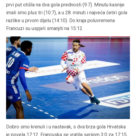
prvi put otišla na dva gola prednosti (9:7). Minutu kasnije
imali smo plus tri (10:7), a u 28. minuti i najveća četiri gola
razlike u prvom dijelu (14:10). Do kraja poluvremena
Francuzi su uspjeli smanjiti na 15:12.
Dobro smo krenuli i u nastavak, s dva brza gola Hrvatska
je povela 17:12. Francuska se vratila serijom 3:0 za 17:15,