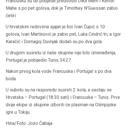
Francusku su do pobjede predvodili Dika Mem i Kentin
Mahe s po pet golova, dok je Timothey N’Guessan zabio
četiri.
U hrvatskim redovima sjajan je bio Ivan Čupić s 10
golova, Ivan Martinović je zabio pet, Luka Cindrić tri, a Igor
Karačić i Domagoj Duvnjak dodali su po dva gola.
U drugom susretu iz naše skupine nije bilo iznenađenja,
Portugal je pobijedio Tunis 34:27.
Nakon prvog kola vode Francuska i Portugal s po dva
boda.
U subotu su na rasporedu susreti 2. kola, a sastaju se
Hrvatska – Portugal (18.30 sati) i Francuska – Tunis. Prve
dvije ekipe iz skupine izboriti će plasman na Olimpijske
igre u Tokiju.
Hina/Foto: Jozo Čabaja