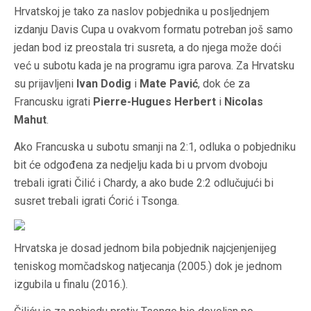
Hrvatskoj je tako za naslov pobjednika u posljednjem
izdanju Davis Cupa u ovakvom formatu potreban još samo
jedan bod iz preostala tri susreta, a do njega može doći
već u subotu kada je na programu igra parova. Za Hrvatsku
su prijavljeni
Ivan Dodig
i
Mate Pavić
, dok će za
Francusku igrati
Pierre-Hugues Herbert
i
Nicolas
Mahut
.
Ako Francuska u subotu smanji na 2:1, odluka o pobjedniku
bit će odgođena za nedjelju kada bi u prvom dvoboju
trebali igrati Čilić i Chardy, a ako bude 2:2 odlučujući bi
susret trebali igrati Ćorić i Tsonga.
Hrvatska je dosad jednom bila pobjednik najcjenjenijeg
teniskog momčadskog natjecanja (2005.) dok je jednom
izgubila u finalu (2016.).