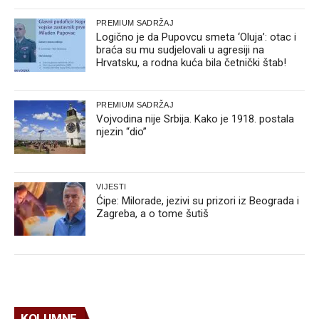
PREMIUM SADRŽAJ
Logično je da Pupovcu smeta ‘Oluja’: otac i
braća su mu sudjelovali u agresiji na
Hrvatsku, a rodna kuća bila četnički štab!
PREMIUM SADRŽAJ
Vojvodina nije Srbija. Kako je 1918. postala
njezin “dio”
VIJESTI
Ćipe: Milorade, jezivi su prizori iz Beograda i
Zagreba, a o tome šutiš
KOLUMNE