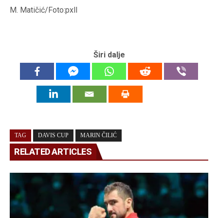
M. Matičić/Foto:pxll
Širi dalje
TAG
DAVIS CUP
MARIN ČILIĆ
RELATED ARTICLES