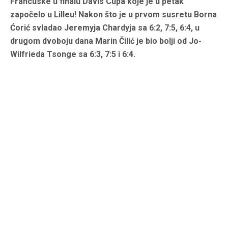
Francuske u finalu Davis Cupa koje je u petak
započelo u Lilleu! Nakon što je u prvom susretu Borna
Ćorić svladao Jeremyja Chardyja sa 6:2, 7:5, 6:4, u
drugom dvoboju dana Marin Čilić je bio bolji od Jo-
Wilfrieda Tsonge sa 6:3, 7:5 i 6:4.