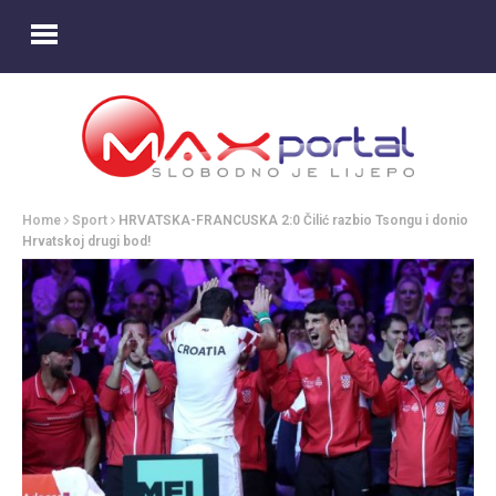
Home
Sport
HRVATSKA-FRANCUSKA 2:0 Čilić razbio Tsongu i donio
Hrvatskoj drugi bod!