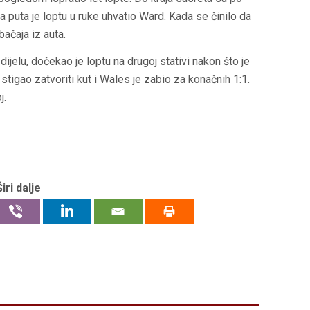
oba puta je loptu u ruke uhvatio Ward. Kada se činilo da
ačaja iz auta.
ijelu, dočekao je loptu na drugoj stativi nakon što je
tigao zatvoriti kut i Wales je zabio za konačnih 1:1.
j.
Širi dalje