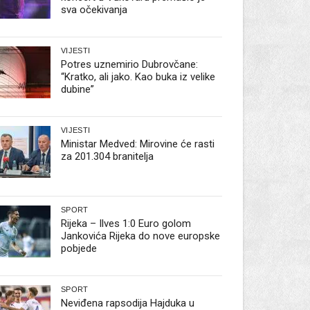
sva očekivanja
VIJESTI
Potres uznemirio Dubrovčane:
“Kratko, ali jako. Kao buka iz velike
dubine”
VIJESTI
Ministar Medved: Mirovine će rasti
za 201.304 branitelja
SPORT
Rijeka – Ilves 1:0 Euro golom
Jankovića Rijeka do nove europske
pobjede
SPORT
Neviđena rapsodija Hajduka u