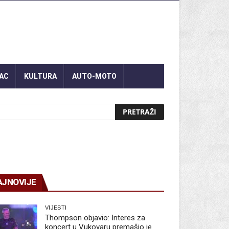
AC
KULTURA
AUTO-MOTO
AJNOVIJE
VIJESTI
Thompson objavio: Interes za
koncert u Vukovaru premašio je