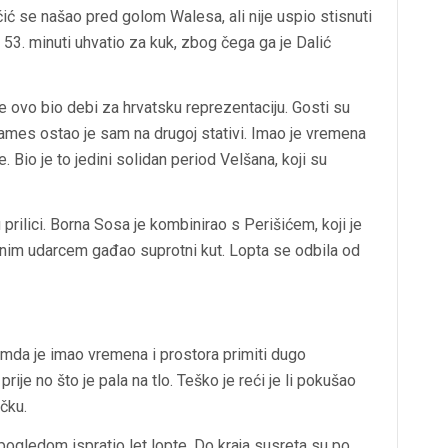
ć se našao pred golom Walesa, ali nije uspio stisnuti
u 53. minuti uhvatio za kuk, zbog čega ga je Dalić
 ovo bio debi za hrvatsku reprezentaciju. Gosti su
l James ostao je sam na drugoj stativi. Imao je vremena
e. Bio je to jedini solidan period Velšana, koji su
prilici. Borna Sosa je kombinirao s Perišićem, koji je
emnim udarcem gađao suprotni kut. Lopta se odbila od
remda je imao vremena i prostora primiti dugo
ije no što je pala na tlo. Teško je reći je li pokušao
ečku.
pogledom ispratio let lopte. Do kraja susreta su po