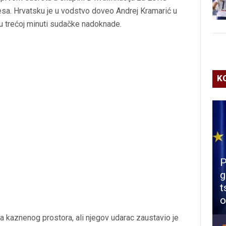
lesa. Hrvatsku je u vodstvo doveo Andrej Kramarić u
u trećoj minuti sudačke nadoknade.
K
P
g
t
o
a kaznenog prostora, ali njegov udarac zaustavio je