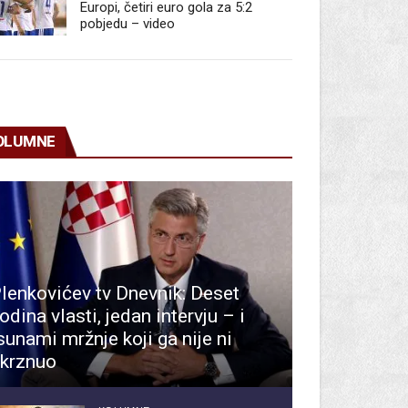
Europi, četiri euro gola za 5:2
pobjedu – video
OLUMNE
lenkovićev tv Dnevnik: Deset
odina vlasti, jedan intervju – i
sunami mržnje koji ga nije ni
krznuo