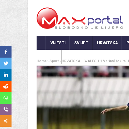
VIJESTI
SVIJET
HRVATSKA
P
GASTRO
Home
Sport
HRVATSKA – WALES 1:1 Velšani šokirali Hr