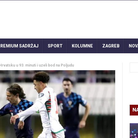
REMIUM SADRŽAJ
SPORT
KOLUMNE
ZAGREB
NOV
vatsku u 93. minuti i uzeli bod na Poljudu
N