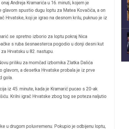
onaj Andreja Kramarića u 16. minuti, kojem je
ć je glavom spustio dugu loptu za Matea Kovačića, a on
č Hrvatske, koji je igrao na desnom krilu, puknuo je iz
arić se spretno izborio za loptu pokraj Nica
pačke s ruba šesnaesterca pogodio u donji desni kut
 za Hrvatsku u 82. nastupu.
ovu priliku za momčad izbornika Zlatka Dalića
ao glavom, a desetka Hrvatske probala je iz prve
d gola.
ija iz 45. minute, kada je Kramarić pucao s 20-ak
iću. Krilni igrač Hrvatske zbog tog se poteza naljutio
tske u drugom poluvremenu. Pokupio je odbijenu loptu,