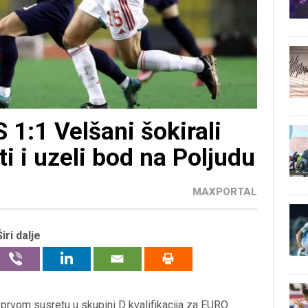
:1 Velšani šokirali
i i uzeli bod na Poljudu
MAXPORTAL
Širi dalje
prvom susretu u skupini D kvalifikacija za EURO