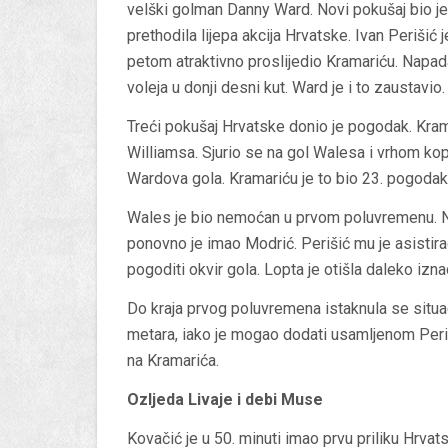
velški golman Danny Ward. Novi pokušaj bio je 
prethodila lijepa akcija Hrvatske. Ivan Periši
petom atraktivno proslijedio Kramariću. Napada
voleja u donji desni kut. Ward je i to zaustavio.
Treći pokušaj Hrvatske donio je pogodak. Kram
Williamsa. Sjurio se na gol Walesa i vrhom ko
Wardova gola. Kramariću je to bio 23. pogodak
Wales je bio nemoćan u prvom poluvremenu. N
ponovno je imao Modrić. Perišić mu je asistir
pogoditi okvir gola. Lopta je otišla daleko izna
Do kraja prvog poluvremena istaknula se situac
metara, iako je mogao dodati usamljenom Periš
na Kramarića.
Ozljeda Livaje i debi Muse
Kovačić je u 50. minuti imao prvu priliku Hrva