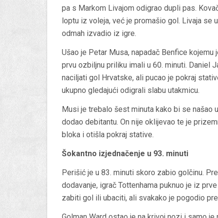
pa s Markom Livajom odigrao dupli pas. Kovači
loptu iz voleja, već je promašio gol. Livaja se 
odmah izvadio iz igre.
Ušao je Petar Musa, napadač Benfice kojemu je
prvu ozbiljnu priliku imali u 60. minuti. Danie
naciljati gol Hrvatske, ali pucao je pokraj stativ
ukupno gledajući odigrali slabu utakmicu.
Musi je trebalo šest minuta kako bi se našao u 
dodao debitantu. On nije oklijevao te je priz
bloka i otišla pokraj stative.
Šokantno izjednačenje u 93. minuti
Perišić je u 83. minuti skoro zabio golčinu. P
dodavanje, igrač Tottenhama puknuo je iz prve pr
zabiti gol ili ubaciti, ali svakako je pogodio pr
Golman Ward ostao je na krivoj nozi i samo je 