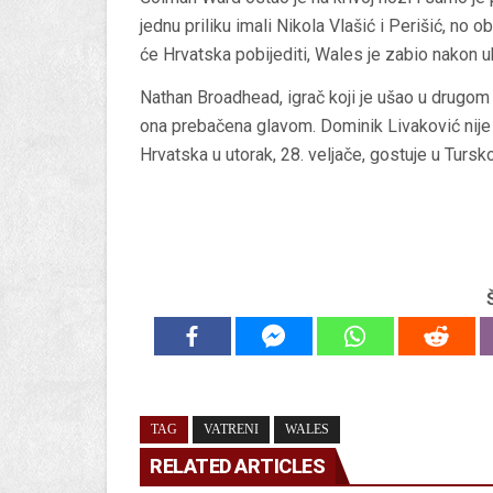
jednu priliku imali Nikola Vlašić i Perišić, no 
će Hrvatska pobijediti, Wales je zabio nakon ub
Nathan Broadhead, igrač koji je ušao u drugom d
ona prebačena glavom. Dominik Livaković nije s
Hrvatska u utorak, 28. veljače, gostuje u Tursko
TAG
VATRENI
WALES
RELATED ARTICLES