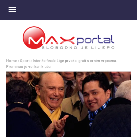
Home
Sport
Inter će finale Lige prvaka igrati s crnim vrpcama.
Preminuo je velikan kluba