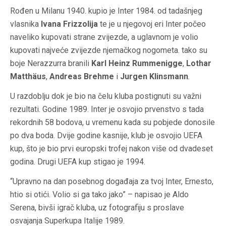
Rođen u Milanu 1940. kupio je Inter 1984. od tadašnjeg
vlasnika
Ivana Frizzolija
te je u njegovoj eri Inter počeo
naveliko kupovati strane zvijezde, a uglavnom je volio
kupovati najveće zvijezde njemačkog nogometa. tako su
boje Nerazzurra branili
Karl Heinz Rummenigge
,
Lothar
Matthäus
,
Andreas Brehme
i
Jurgen Klinsmann
.
U razdoblju dok je bio na čelu kluba postignuti su važni
rezultati. Godine 1989. Inter je osvojio prvenstvo s tada
rekordnih 58 bodova, u vremenu kada su pobjede donosile
po dva boda. Dvije godine kasnije, klub je osvojio UEFA
kup, što je bio prvi europski trofej nakon više od dvadeset
godina. Drugi UEFA kup stigao je 1994.
“Upravno na dan posebnog događaja za tvoj Inter, Ernesto,
htio si otići. Volio si ga tako jako” – napisao je Aldo
Serena, bivši igrač kluba, uz fotografiju s proslave
osvajanja Superkupa Italije 1989.