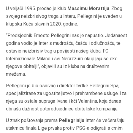
U veljači 1995. prodao je klub
Massimu Morattiju
. Zbog
svojeg neizbrisivog traga u Interu, Pellegrini je uveden u
klupsku Kuću slavnih 2020. godine.
“Predsjednik Ernesto Pellegrini nas je napustio. Jedanaest
godina vodio je Inter s mudrošću, čašću i odlučnošću, te
ostavio neizbrisiv trag u povijesti našeg kluba. FC
Internazionale Milano i svi Nerazzurri okupljaju se oko
njegove obitelji”, objavili su iz kluba na društvenim
mrežama.
Pellegrini je bio osnivač i direktor tvrtke Pellegrini Spa,
specijalizirane za ugostiteljstvo i prehrambene usluge. Iza
njega su ostale supruga Ivana i kći Valentina, koja danas
obnaša dužnost potpredsjednice obiteljske kompanije.
U znak poštovanja prema
Pellegriniju
Inter će večerašnju
utakmicu finala Lige prvaka protiv PSG-a odigrati s crnim