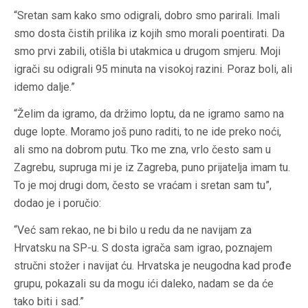
“Sretan sam kako smo odigrali, dobro smo parirali. Imali
smo dosta čistih prilika iz kojih smo morali poentirati. Da
smo prvi zabili, otišla bi utakmica u drugom smjeru. Moji
igrači su odigrali 95 minuta na visokoj razini. Poraz boli, ali
idemo dalje.”
“Želim da igramo, da držimo loptu, da ne igramo samo na
duge lopte. Moramo još puno raditi, to ne ide preko noći,
ali smo na dobrom putu. Tko me zna, vrlo često sam u
Zagrebu, supruga mi je iz Zagreba, puno prijatelja imam tu.
To je moj drugi dom, često se vraćam i sretan sam tu”,
dodao je i poručio:
“Već sam rekao, ne bi bilo u redu da ne navijam za
Hrvatsku na SP-u. S dosta igrača sam igrao, poznajem
stručni stožer i navijat ću. Hrvatska je neugodna kad prođe
grupu, pokazali su da mogu ići daleko, nadam se da će
tako biti i sad.”