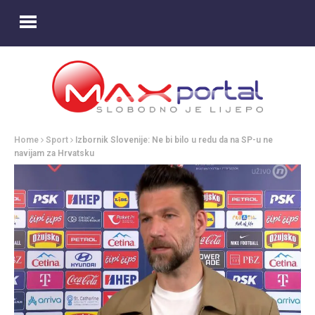
Home
Sport
Izbornik Slovenije: Ne bi bilo u redu da na SP-u ne
navijam za Hrvatsku