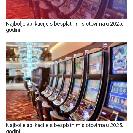
Najbolje aplikacije s besplatnim slotovima u 2025.
godini
Najbolje aplikacije s besplatnim slotovima u 2025.
godini