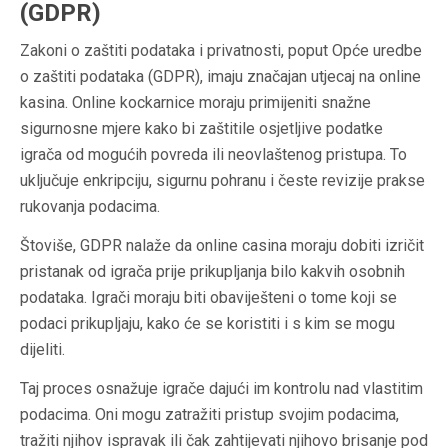
(GDPR)
Zakoni o zaštiti podataka i privatnosti, poput Opće uredbe
o zaštiti podataka (GDPR), imaju značajan utjecaj na online
kasina. Online kockarnice moraju primijeniti snažne
sigurnosne mjere kako bi zaštitile osjetljive podatke
igrača od mogućih povreda ili neovlaštenog pristupa. To
uključuje enkripciju, sigurnu pohranu i česte revizije prakse
rukovanja podacima.
Štoviše, GDPR nalaže da online casina moraju dobiti izričit
pristanak od igrača prije prikupljanja bilo kakvih osobnih
podataka. Igrači moraju biti obaviješteni o tome koji se
podaci prikupljaju, kako će se koristiti i s kim se mogu
dijeliti.
Taj proces osnažuje igrače dajući im kontrolu nad vlastitim
podacima. Oni mogu zatražiti pristup svojim podacima,
tražiti njihov ispravak ili čak zahtijevati njihovo brisanje pod