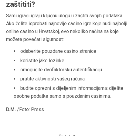
zaštititi?
Sami igrači igraju ključnu ulogu u zaštiti svojih podataka.
Ako želite isprobati najnovije casino igre koje nudi najbolji
online casino u Hrvatskoj, evo nekoliko načina na koje
možete povećati sigurnost:
odaberite pouzdane casino stranice
koristite jake lozinke.
omogućite dvofaktorsku autentifikaciju
pratite aktivnosti vašeg računa
budite oprezni s dijeljenim informacijama: dijelite
osobne podatke samo s pouzdanim casinima.
D.M.
/Foto: Press