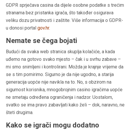
GDPR sprječava casina da dijele osobne podatke s trećim
stranama bez pristanka igrača, što također osigurava
veliku dozu privatnosti i zaštite. Više informacija o GDPR-
u donosi portal
gov.hr
.
Nemate se čega bojati
Budući da svaka web stranica skuplja kolačiće, a kada
uđemo na gotovo svako mjesto – čak i u svrhu zabave –
mi smo snimljeni i kontrolirani. Možda je krajnje vrijeme da
se s tim pomirimo. Sigurno je da nije ugodno, a starija
generacija uopće nije navikla na to. No, s obzirom na
sigurnost korisnika, mnogobrojnim casino igračima uopće
ne smetaju određena ograničenja i nadzor. Uostalom,
svatko se ima pravo zabavljati kako želi – dok, naravno, ne
šteti drugima.
Kako se igrači mogu dodatno