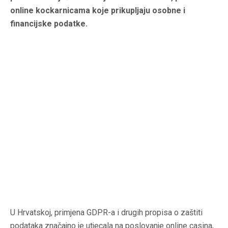
online kockarnicama koje prikupljaju osobne i
financijske podatke.
U Hrvatskoj, primjena GDPR-a i drugih propisa o zaštiti
podataka značajno je utjecala na poslovanje online casina,