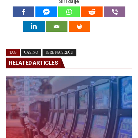
Širi dalje
TAG
CASINO
IGRE NA SREĆU
RELATED ARTICLES