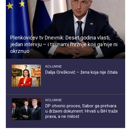
Plenkovićev tv Dnevnik: Deset godina vlasti,
jedan intervju – i tsunami mržnje koji ga nije ni
okrznuo
KOLUMNE
Dalija Orešković – žena koja nije čitala
KOLUMNE
DP otvorio proces, Sabor ga pretvara
u državni dokument: Hrvati u BiH traže
prava, a ne milost