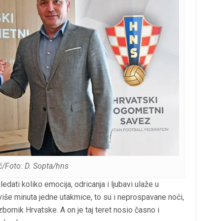
ić/Foto: D. Sopta/hns
ledati koliko emocija, odricanja i ljubavi ulaže u
 više minuta jedne utakmice, to su i neprospavane noći,
izbornik Hrvatske. A on je taj teret nosio časno i