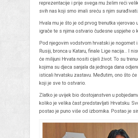
reprezentacije i prije svega mu želim reći veli
svih nas koji smo imali sreću s njim surađivati
Hvala mu je što je od prvog trenutka vjerovao u 
igrače te s njima ostvario čudesne uspjehe o k
Pod njegovim vodstvom hrvatski je nogomet isp
Rusiji, bronca u Kataru, finale Lige nacija… I n
će milijuni Hrvata nositi cijeli život. To su tren
kojima su djeca sanjala da jednoga dana odjenu
isticali hrvatsku zastavu. Međutim, ono što će 
koji je sve to ostvario.
Zlatko je uvijek bio dostojanstven u pobjedama i
koliko je velika čast predstavljati Hrvatsku.
postao je puno više od izbornika. Postao je s