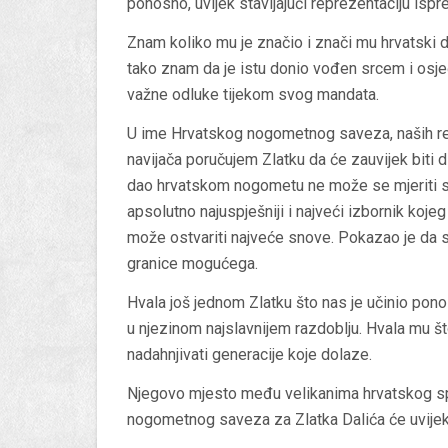
ponosno, uvijek stavljajući reprezentaciju ispr
Znam koliko mu je značio i znači mu hrvatski dr
tako znam da je istu donio vođen srcem i osj
važne odluke tijekom svog mandata.
U ime Hrvatskog nogometnog saveza, naših rep
navijača poručujem Zlatku da će zauvijek biti
dao hrvatskom nogometu ne može se mjeriti sa
apsolutno najuspješniji i najveći izbornik koj
može ostvariti najveće snove. Pokazao je da
granice mogućega.
Hvala još jednom Zlatku što nas je učinio pon
u njezinom najslavnijem razdoblju. Hvala mu š
nadahnjivati generacije koje dolaze.
Njegovo mjesto među velikanima hrvatskog spo
nogometnog saveza za Zlatka Dalića će uvijek 