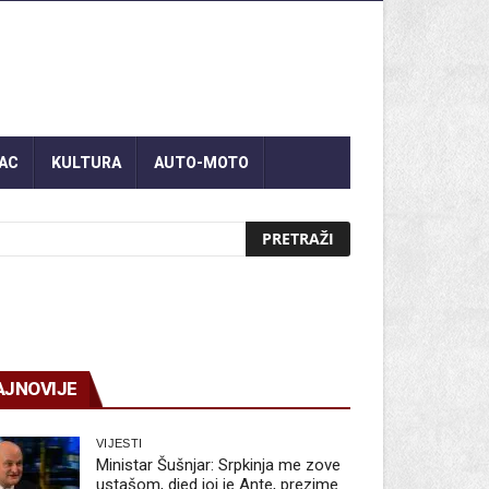
AC
KULTURA
AUTO-MOTO
AJNOVIJE
VIJESTI
Ministar Šušnjar: Srpkinja me zove
ustašom, djed joj je Ante, prezime