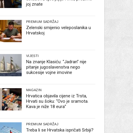
joj znate
PREMIUM SADRŽAJ
Zelenski smijenio veleposlanika u
Hrvatskoj
VIJESTI
Na znanje Klasiću: “Jadran” nije
pitanje jugoslavenstva nego
sukcesije vojne imovine
MAGAZIN
Hrvatica objavila cijene iz Trsta,
Hrvati su šoku: “Ovo je sramota.
Kava je niže 18 eura”
PREMIUM SADRŽAJ
Treba li se Hrvatska ispričati Srbiji?