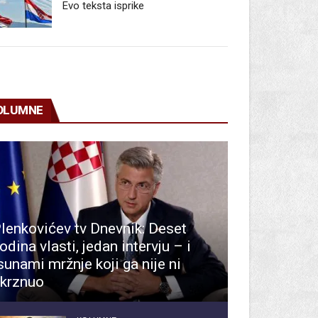
Evo teksta isprike
OLUMNE
lenkovićev tv Dnevnik: Deset
odina vlasti, jedan intervju – i
sunami mržnje koji ga nije ni
krznuo