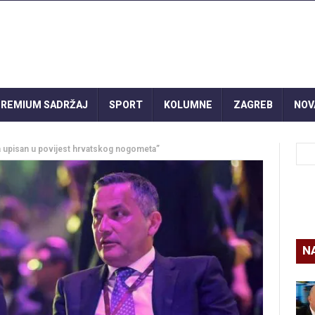
REMIUM SADRŽAJ
SPORT
KOLUMNE
ZAGREB
NOV
ma upisan u povijest hrvatskog nogometa”
N