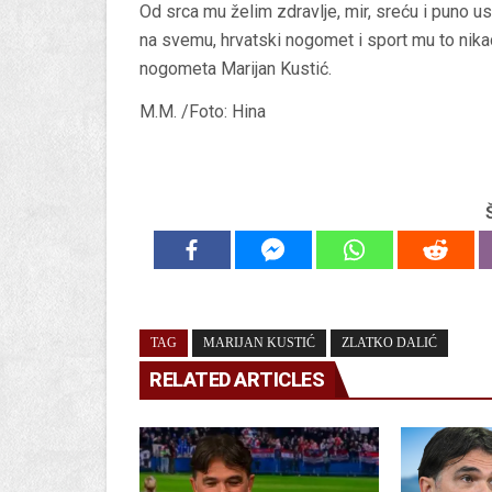
Od srca mu želim zdravlje, mir, sreću i puno 
na svemu, hrvatski nogomet i sport mu to nikad
nogometa Marijan Kustić.
M.M. /Foto: Hina
TAG
MARIJAN KUSTIĆ
ZLATKO DALIĆ
RELATED ARTICLES