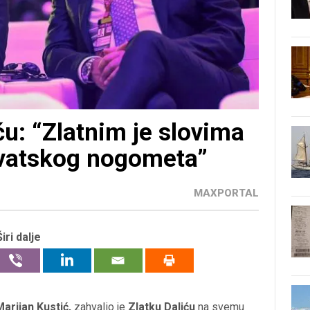
ću: “Zlatnim je slovima
rvatskog nogometa”
MAXPORTAL
Širi dalje
Marijan Kustić,
zahvalio je
Zlatku Daliću
na svemu