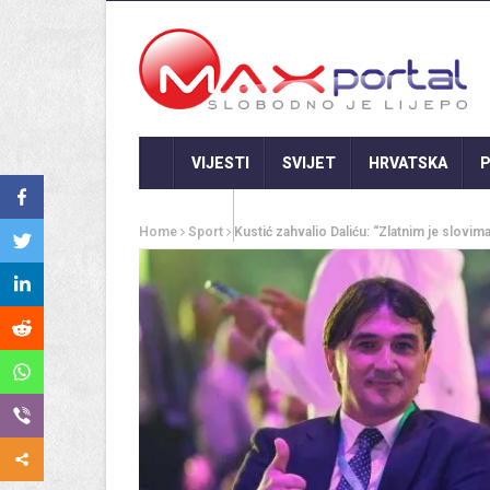
VIJESTI
SVIJET
HRVATSKA
P
GASTRO
Home
Sport
Kustić zahvalio Daliću: “Zlatnim je slovi