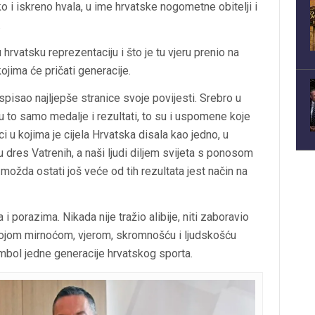
ko i iskreno hvala, u ime hrvatske nogometne obitelji i
.
hrvatsku reprezentaciju i što je tu vjeru prenio na
ojima će pričati generacije.
isao najljepše stranice svoje povijesti. Srebro u
isu to samo medalje i rezultati, to su i uspomene koje
uci u kojima je cijela Hrvatska disala kao jedno, u
 dres Vatrenih, a naši ljudi diljem svijeta s ponosom
možda ostati još veće od tih rezultata jest način na
 porazima. Nikada nije tražio alibije, niti zaboravio
 Svojom mirnoćom, vjerom, skromnošću i ljudskošću
imbol jedne generacije hrvatskog sporta.