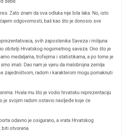
ed sebe.
es. Zato znam da ova odluka nije bila laka. No, isto
ećajem odgovornosti, baš kao što je donosio sve
rezentativaca, svih zaposlenika Saveza i milijuna
 dio obitelji Hrvatskog nogometnog saveza. Ono što je
mo medaljama, trofejima i statistikama, a po tome je
eg smo imali. Dao nam je vjeru da malobrojna zemlja
 se zajedništvom, radom i karakterom mogu pomaknuti
osnima. Hvala mu što je vodio hrvatsku reprezentaciju
to je svojim radom ostavio nasljeđe koje će
rta odavno je osigurano, a vrata Hrvatskog
biti otvorena.