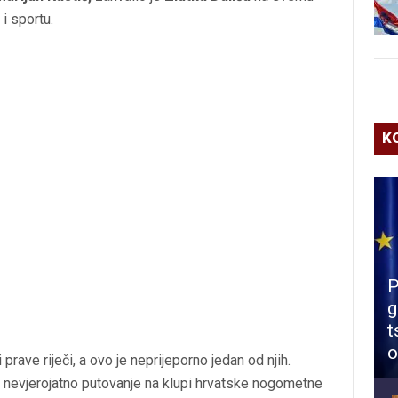
i sportu.
K
P
g
t
o
prave riječi, a ovo je neprijeporno jedan od njih.
e nevjerojatno putovanje na klupi hrvatske nogometne