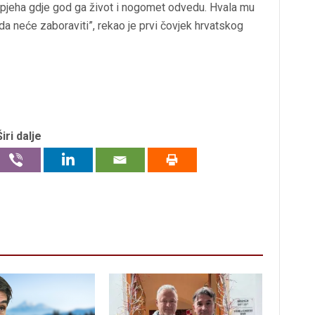
uspjeha gdje god ga život i nogomet odvedu. Hvala mu
a neće zaboraviti”, rekao je prvi čovjek hrvatskog
Širi dalje