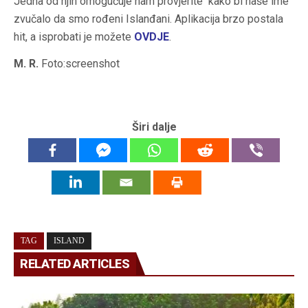
Jedna od njih omogućuje nam provjerite kako bi naše ime
zvučalo da smo rođeni Islanđani. Aplikacija brzo postala
hit, a isprobati je možete
OVDJE
.
M. R.
Foto:screenshot
Širi dalje
TAG
ISLAND
RELATED ARTICLES