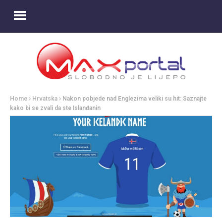
Home
Hrvatska
Nakon pobjede nad Englezima veliki su hit: Saznajte
kako bi se zvali da ste Islanđanin