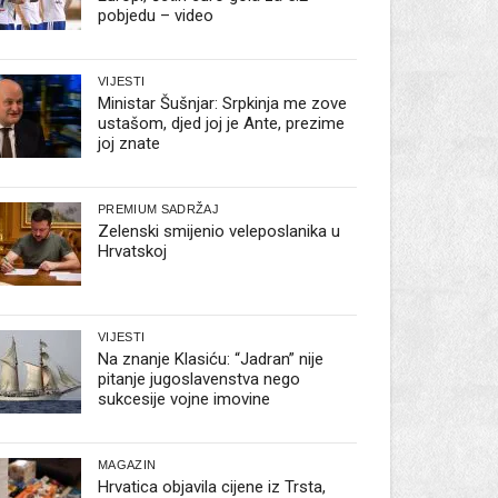
pobjedu – video
VIJESTI
Ministar Šušnjar: Srpkinja me zove
ustašom, djed joj je Ante, prezime
joj znate
PREMIUM SADRŽAJ
Zelenski smijenio veleposlanika u
Hrvatskoj
VIJESTI
Na znanje Klasiću: “Jadran” nije
pitanje jugoslavenstva nego
sukcesije vojne imovine
MAGAZIN
Hrvatica objavila cijene iz Trsta,