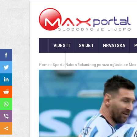
VIJESTI
SVIJET
HRVATSKA
P
GASTRO
Home
Sport
Nakon šokantnog poraza oglasio se Messi