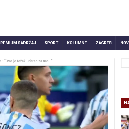
REMIUM SADRŽAJ
SPORT
KOLUMNE
ZAGREB
NOV
: “Ovo je težak udarac za nas…”
N