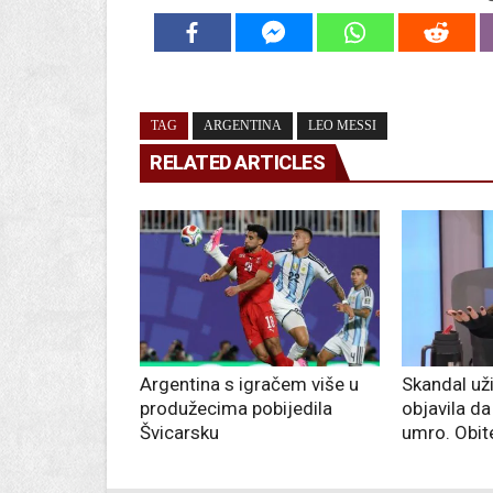
TAG
ARGENTINA
LEO MESSI
RELATED ARTICLES
Argentina s igračem više u
Skandal uži
produžecima pobijedila
objavila da
Švicarsku
umro. Obitel