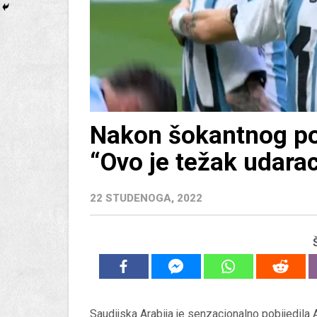
Nakon šokantnog po
“Ovo je težak udara
22 STUDENOGA, 2022
Saudijska Arabija je senzacionalno pobijedila A