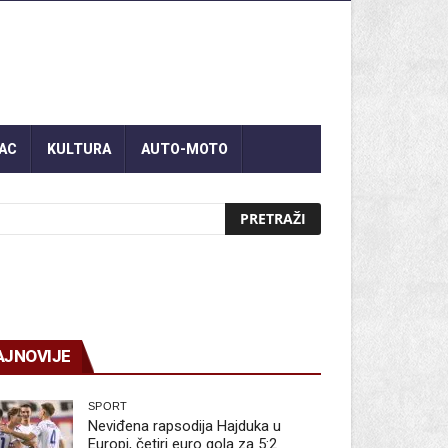
AC
KULTURA
AUTO-MOTO
AJNOVIJE
SPORT
Neviđena rapsodija Hajduka u
Europi, četiri euro gola za 5:2