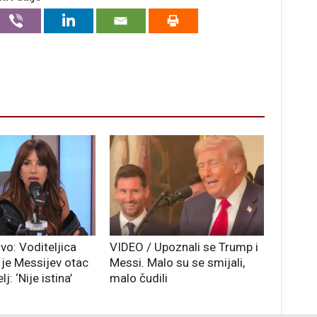
vo: Voditeljica
VIDEO / Upoznali se Trump i
 je Messijev otac
Messi. Malo su se smijali,
j: ‘Nije istina’
malo čudili