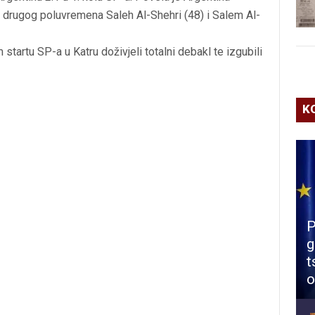
drugog poluvremena Saleh Al-Shehri (48) i Salem Al-
startu SP-a u Katru doživjeli totalni debakl te izgubili
K
P
g
t
o