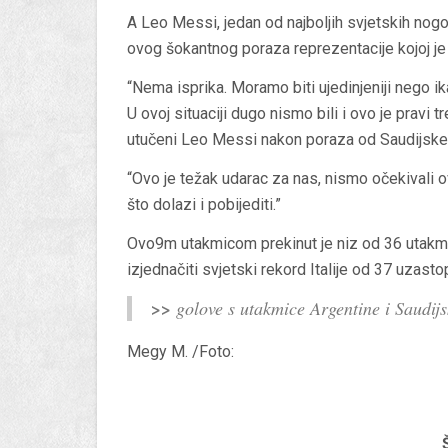
A Leo Messi, jedan od najboljih svjetskih no
ovog šokantnog poraza reprezentacije kojoj je
“Nema isprika. Moramo biti ujedinjeniji nego ik
U ovoj situaciji dugo nismo bili i ovo je pravi 
utučeni Leo Messi nakon poraza od Saudijske A
“Ovo je težak udarac za nas, nismo očekivali 
što dolazi i pobijediti.”
Ovo9m utakmicom prekinut je niz od 36 utakmi
izjednačiti svjetski rekord Italije od 37 uzast
>>
golove s utakmice Argentine i Saudij
Megy M. /Foto: