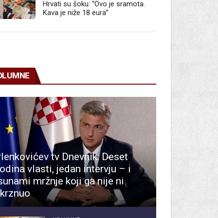
Hrvati su šoku: “Ovo je sramota.
Kava je niže 18 eura”
OLUMNE
lenkovićev tv Dnevnik: Deset
odina vlasti, jedan intervju – i
sunami mržnje koji ga nije ni
krznuo