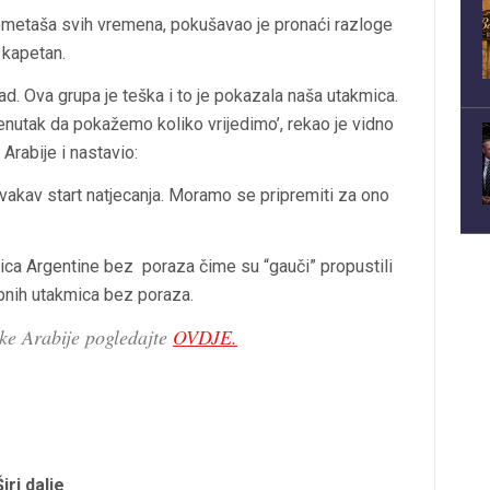
gometaša svih vremena, pokušavao je pronaći razloge
 kapetan.
ad. Ova grupa je teška i to je pokazala naša utakmica.
trenutak da pokažemo koliko vrijedimo’, rekao je vidno
rabije i nastavio:
ovakav start natjecanja. Moramo se pripremiti za ono
ca Argentine bez poraza čime su “gauči” propustili
opnih utakmica bez poraza.
ske Arabije pogledajte
OVDJE.
Širi dalje