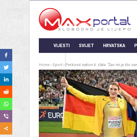
VIJESTI
SVIJET
HRVATSKA
P
GASTRO
Home
Sport
Perković nakon 6. zlata: ‘Žao mi je što s