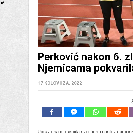
Perković nakon 6. zl
Njemicama pokvarila
17 KOLOVOZA, 2022
Upravo sam osvojila svoj šesti naslov europs