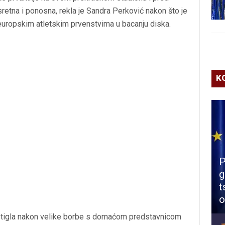
etna i ponosna, rekla je Sandra Perković nakon što je
europskim atletskim prvenstvima u bacanju diska.
K
P
g
t
o
stigla nakon velike borbe s domaćom predstavnicom