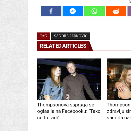
TAG
SANDRA PERKOVIĆ
RELATED ARTICLES
Thompsonova supruga se
Thompsono
oglasila na Facebooku: “Tako
zdravlju si
se to radi”
sam da na