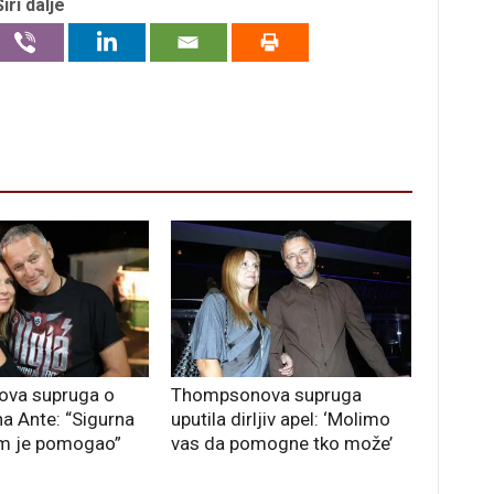
Širi dalje
va supruga o
Thompsonova supruga
na Ante: “Sigurna
uputila dirljiv apel: ‘Molimo
m je pomogao”
vas da pomogne tko može’