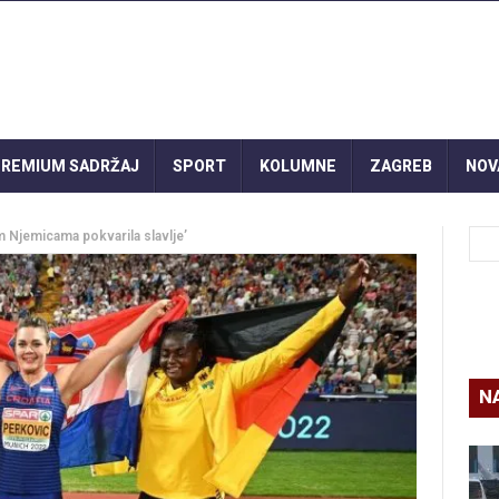
REMIUM SADRŽAJ
SPORT
KOLUMNE
ZAGREB
NOV
am Njemicama pokvarila slavlje’
N