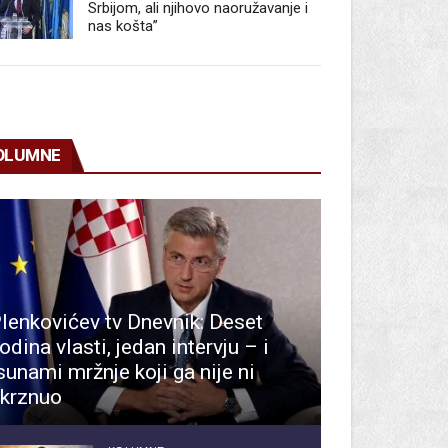
Srbijom, ali njihovo naoružavanje i
nas košta”
OLUMNE
lenkovićev tv Dnevnik: Deset
odina vlasti, jedan intervju – i
sunami mržnje koji ga nije ni
krznuo