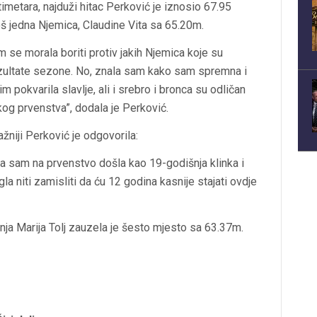
metara, najduži hitac Perković je iznosio 67.95
oš jedna Njemica, Claudine Vita sa 65.20m.
am se morala boriti protiv jakih Njemica koje su
ezultate sezone. No, znala sam kako sam spremna i
m pokvarila slavlje, ali i srebro i bronca su odličan
skog prvenstva”, dodala je Perković.
ažniji Perković je odgovorila:
ada sam na prvenstvo došla kao 19-godišnja klinka i
la niti zamisliti da ću 12 godina kasnije stajati ovdje
nja Marija Tolj zauzela je šesto mjesto sa 63.37m.