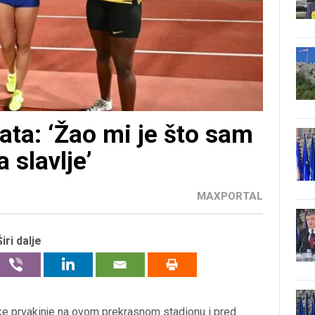
ata: ‘Žao mi je što sam
 slavlje’
MAXPORTAL
Širi dalje
ke prvakinje na ovom prekrasnom stadionu i pred