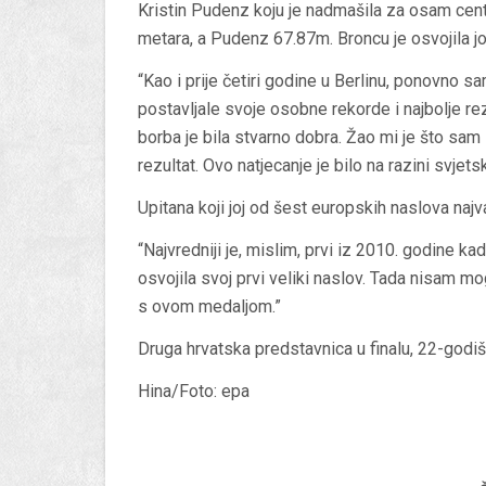
Kristin Pudenz koju je nadmašila za osam centi
metara, a Pudenz 67.87m. Broncu je osvojila j
“Kao i prije četiri godine u Berlinu, ponovno s
postavljale svoje osobne rekorde i najbolje r
borba je bila stvarno dobra. Žao mi je što sam i
rezultat. Ovo natjecanje je bilo na razini svjet
Upitana koji joj od šest europskih naslova najv
“Najvredniji je, mislim, prvi iz 2010. godine k
osvojila svoj prvi veliki naslov. Tada nisam mog
s ovom medaljom.”
Druga hrvatska predstavnica u finalu, 22-godiš
Hina/Foto: epa