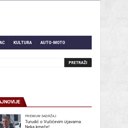
AC
KULTURA
AUTO-MOTO
AJNOVIJE
PREMIUM SADRŽAJ
Turudić o Vučićevim izjavama:
Neka kmeče!