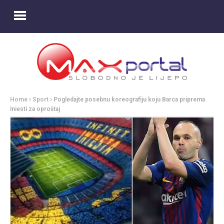
Home
Sport
Pogledajte posebnu koreografiju koju Barca priprema
Iniesti za oproštaj