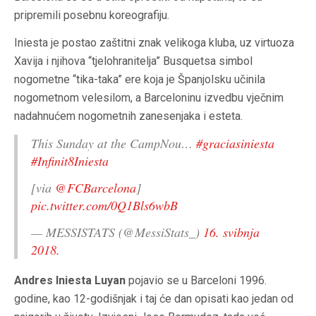
pripremili posebnu koreografiju.
Iniesta je postao zaštitni znak velikoga kluba, uz virtuoza
Xavija i njihova “tjelohranitelja” Busquetsa simbol
nogometne “tika-taka” ere koja je Španjolsku učinila
nogometnom velesilom, a Barceloninu izvedbu vječnim
nadahnućem nogometnih zanesenjaka i esteta.
This Sunday at the CampNou…
#graciasiniesta
#Infinit8Iniesta
[via
@FCBarcelona
]
pic.twitter.com/0Q1Bls6wbB
— MESSISTATS (@MessiStats_)
16. svibnja
2018.
Andres Iniesta Luyan
pojavio se u Barceloni 1996.
godine, kao 12-godišnjak i taj će dan opisati kao jedan od