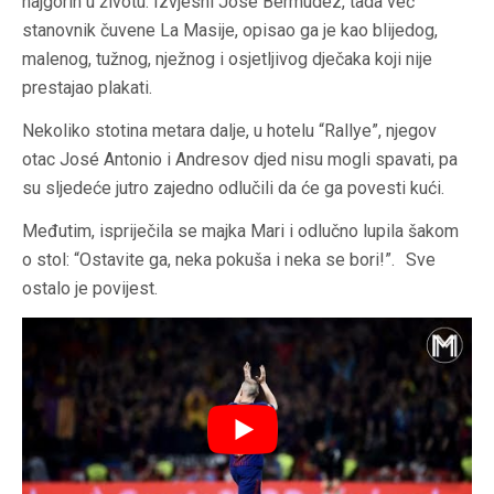
najgorih u životu. Izvjesni Jose Bermudez, tada već
stanovnik čuvene La Masije, opisao ga je kao blijedog,
malenog, tužnog, nježnog i osjetljivog dječaka koji nije
prestajao plakati.
Nekoliko stotina metara dalje, u hotelu “Rallye”, njegov
otac José Antonio i Andresov djed nisu mogli spavati, pa
su sljedeće jutro zajedno odlučili da će ga povesti kući.
Međutim, ispriječila se majka Mari i odlučno lupila šakom
o stol: “Ostavite ga, neka pokuša i neka se bori!”. Sve
ostalo je povijest.