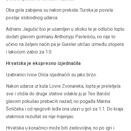
Oba gola zabijena su nakon prekida. Turska je povela
poslije slobodnog udarca.
Adriano Jagušić bio je usamljen u skoku te je odlučio loptu
dodati glavom golmanu Anthonyju Pavlešiću, no nije to
učinio na željeni način pa je Gureler utrčao između stopera
i lakoćom zabio za 1:0.
Hrvatska je ekspresno izjednačila
Izabranici Ivice Olića izjednačili su jako brzo.
Nakon udarca iz kuta Lovre Zvonareka, lopta je preletjela
sve i otišla do druge stative odakle ju je Teo Barišić
glavom pokušao prebaciti nazad, no pogađa Marina
Šotičeka i od njegovih leđa ona ulazi u gol za 1:1. Do kraja
utakmice rezultat se nije mijenjao.
Hrvatska u konačnici može biti zadovoljna, no po igri i