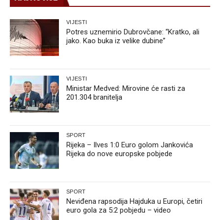
VIJESTI
Potres uznemirio Dubrovčane: “Kratko, ali
jako. Kao buka iz velike dubine”
VIJESTI
Ministar Medved: Mirovine će rasti za
201.304 branitelja
SPORT
Rijeka – Ilves 1:0 Euro golom Jankovića
Rijeka do nove europske pobjede
SPORT
Neviđena rapsodija Hajduka u Europi, četiri
euro gola za 5:2 pobjedu – video