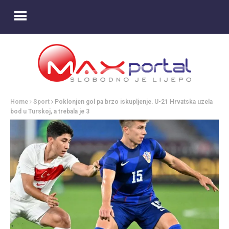
Home
Sport
Poklonjen gol pa brzo iskupljenje. U-21 Hrvatska uzela
bod u Turskoj, a trebala je 3