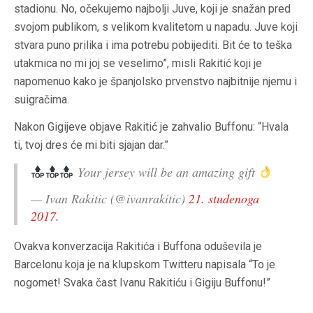
stadionu. No, očekujemo najbolji Juve, koji je snažan pred
svojom publikom, s velikom kvalitetom u napadu. Juve koji
stvara puno prilika i ima potrebu pobijediti. Bit će to teška
utakmica no mi joj se veselimo”, misli Rakitić koji je
napomenuo kako je španjolsko prvenstvo najbitnije njemu i
suigračima.
Nakon Gigijeve objave Rakitić je zahvalio Buffonu: “Hvala
ti, tvoj dres će mi biti sjajan dar.”
Your jersey will be an amazing gift
— Ivan Rakitic (@ivanrakitic)
21. studenoga
2017.
Ovakva konverzacija Rakitića i Buffona oduševila je
Barcelonu koja je na klupskom Twitteru napisala “To je
nogomet! Svaka čast Ivanu Rakitiću i Gigiju Buffonu!”