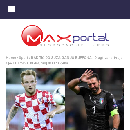
Home
Sport
RAKITIĆ DO SUZA GANUO BUFFONA: ‘Dragi Ivane, tvoje
riječi su mi veliki dar, moj dres te čeka’