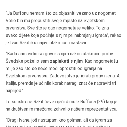
“Ja Buffonu nemam što za objasniti vezano uz nogomet.
Volio bih mu prepustiti svoje mjesto na Svjetskom
prvenstvu. Sve što je dao nogometu je veliko. To zna
svako dijete koje počinje s njim pri nabrajanju igrača”, rekao
je Ivan Rakitić u najavi utakmice i nastavio:
“Kada sam vidio razgovor s njim nakon utakmice protiv
Švedske poželio sam
zaplakati s njim
. Kao nogometašu
mi je žao što se neće moći oprostiti od igranja na
Svjetskom prvenstvu. Zadovoljstvo je igrati protiv njega. A
Italija, premda je učinila korak natrag ,znat će napraviti tri
naprijed.”
Te su iskrene Rakitićeve riječi dirnule Buffona (39) koji je
na društvenim mrežama zahvalio našem reprezentativcu.
“Dragi Ivane, još nastupam kao golman, ali da igram za