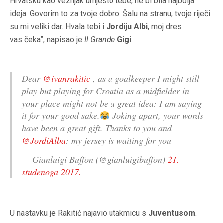
Hrvatsku kao veznjak umjesto tebe, ne bi bila najbolja
ideja. Govorim to za tvoje dobro. Šalu na stranu, tvoje riječi
su mi veliki dar. Hvala tebi i
Jordiju Albi
, moj dres
vas čeka”, napisao je
Il Grande
Gigi
.
Dear
@ivanrakitic
, as a goalkeeper I might still
play but playing for Croatia as a midfielder in
your place might not be a great idea: I am saying
it for your good sake.
Joking apart, your words
have been a great gift. Thanks to you and
@JordiAlba
: my jersey is waiting for you
— Gianluigi Buffon (@gianluigibuffon)
21.
studenoga 2017.
U nastavku je Rakitić najavio utakmicu s
Juventusom
.