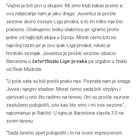
‘Važno je biti prvi u skupini. Mi smo klub kakav jesmo a
ovo natjecanje nam je jako drago. Juventus je prošle
sezone skoro osvojio Ligu prvaka, a to im nitko nije bio
poklonio. Očekujemo tešku utakmicu jer igramo protiv
jedne od najboljih ekipa u Europi. Morat ćemo biti na
najvišoj razini jer je ovo ipak Liga prvaka’, rekao je
hrvatski veznjak. Juventus je prošle sezone izbacio
Barcelonu u
četvrtfinalu Lige prvaka
pa izgubio u finalu
od Real Madrida.
“U pola sata su bili prešli preko nas. Poznata nam je snaga
Juvea i njegov stadion. Morat ćemo sada biti strpljivi i
vjerovati u ono što radimo na terenu. Oni su prošle sezone
zasluženo pobijedili, isto kao što smo i mi ove sezone”,
napomenuo je Rakitić. U rujnu je Barcelona slavila 3:0 na
svom terenu.
“Sada želimo opet pobijediti i to na ovom impresivnom