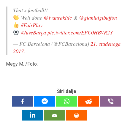
That’s football!!
Well done
@ivanrakitic
&
@gianluigibuffon
#FairPlay
#JuveBarça
pic.twitter.com/EPC0HBVR2Y
— FC Barcelona (@FCBarcelona)
21. studenoga
2017.
Megy M. /Foto:
Širi dalje