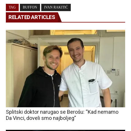
TAG
BUFFON
IVAN RAKITIĆ
RELATED ARTICLES
Splitski doktor narugao se Berošu: “Kad nemamo
Da Vinci, doveli smo najboljeg”