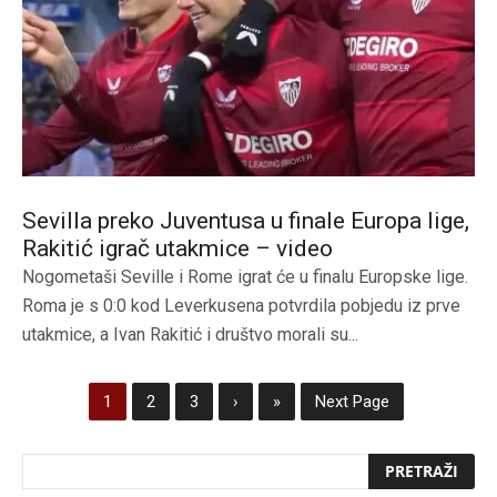
Sevilla preko Juventusa u finale Europa lige,
Rakitić igrač utakmice – video
Nogometaši Seville i Rome igrat će u finalu Europske lige.
Roma je s 0:0 kod Leverkusena potvrdila pobjedu iz prve
utakmice, a Ivan Rakitić i društvo morali su...
1
2
3
›
»
Next Page