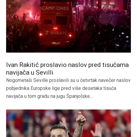
Ivan Rakitić proslavio naslov pred tisućama
navijača u Sevilli
Nogometaši Seville proslavili su u četvrtak navečer naslov
pobjednika Europske lige pred više desetaka tisuća
navijača u tom gradu na jugu Španjolske....