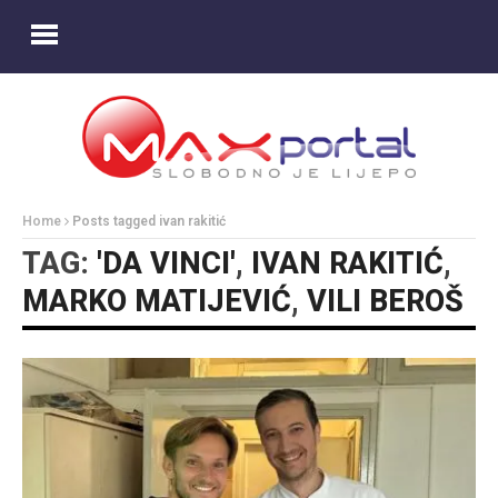
Home
Posts tagged ivan rakitić
TAG:
'DA VINCI'
,
IVAN RAKITIĆ
,
MARKO MATIJEVIĆ
,
VILI BEROŠ