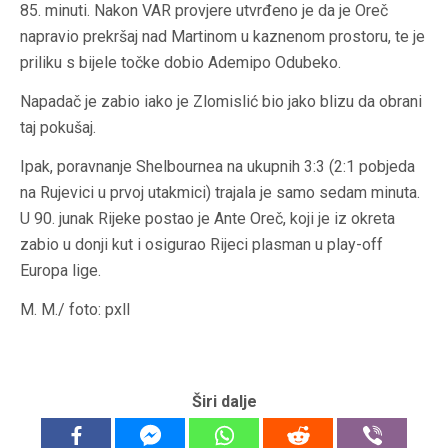
85. minuti. Nakon VAR provjere utvrđeno je da je Oreč
napravio prekršaj nad Martinom u kaznenom prostoru, te je
priliku s bijele točke dobio Ademipo Odubeko.
Napadač je zabio iako je Zlomislić bio jako blizu da obrani
taj pokušaj.
Ipak, poravnanje Shelbournea na ukupnih 3:3 (2:1 pobjeda
na Rujevici u prvoj utakmici) trajala je samo sedam minuta.
U 90. junak Rijeke postao je Ante Oreč, koji je iz okreta
zabio u donji kut i osigurao Rijeci plasman u play-off
Europa lige.
M. M./ foto: pxll
Širi dalje