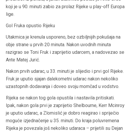
koji je u 90. minuti zabio za prolaz Rijeke u play-off Europa
lige.
Gol Fruka opustio Rijeku
Utakmica je krenula usporeno, bez ozbiljnijih pokušaja na
obje strane u prvih 20 minuta. Nakon uvodnih minuta
razigrao se Toni Fruk i zaprijetio udarcem, a nadovezao se
Ante Matej Jurić.
Nakon prvih udarac, u 33. minuti je slijedio i prvi gol Rijeke.
Fruk je uputio sjajan dalekometni udarac nakon nekoliko
uzastopnih dodavanja i doveo svoju momčad u vodstvo.
Rijeka se nakon tog gola opustila i nastavila pritiskati.
Ipak, nakon gola prvi je zaprijetio Shelbourne, Kerr Mcinroy
je uputio udarac, a Zlomislić je dobro reagirao i spriječio
moguće izjednačenje u 35. minuti. Do kraja poluvremena
Rijeka je povezala još nekoliko udaraca – prijetili su Dejan