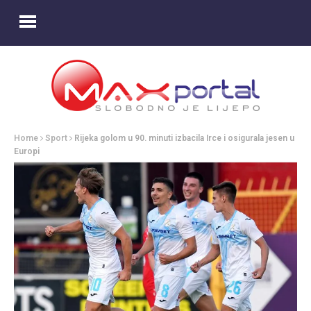
Home
Sport
Rijeka golom u 90. minuti izbacila Irce i osigurala jesen u
Europi