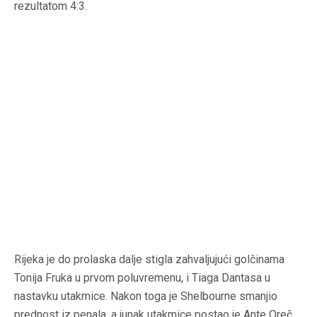
rezultatom 4:3.
Rijeka je do prolaska dalje stigla zahvaljujući golčinama
Tonija Fruka u prvom poluvremenu, i Tiaga Dantasa u
nastavku utakmice. Nakon toga je Shelbourne smanjio
prednost iz penala, a junak utakmice postao je Ante Oreč