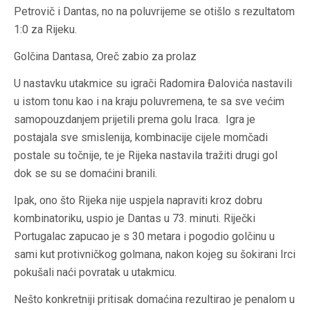
Petrovič i Dantas, no na poluvrijeme se otišlo s rezultatom
1:0 za Rijeku.
Golčina Dantasa, Oreč zabio za prolaz
U nastavku utakmice su igrači Radomira Đalovića nastavili
u istom tonu kao i na kraju poluvremena, te sa sve većim
samopouzdanjem prijetili prema golu Iraca. Igra je
postajala sve smislenija, kombinacije cijele momčadi
postale su točnije, te je Rijeka nastavila tražiti drugi gol
dok se su se domaćini branili.
Ipak, ono što Rijeka nije uspjela napraviti kroz dobru
kombinatoriku, uspio je Dantas u 73. minuti. Riječki
Portugalac zapucao je s 30 metara i pogodio golčinu u
sami kut protivničkog golmana, nakon kojeg su šokirani Irci
pokušali naći povratak u utakmicu.
Nešto konkretniji pritisak domaćina rezultirao je penalom u