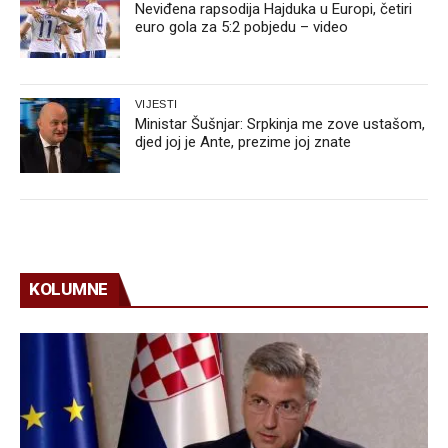
Neviđena rapsodija Hajduka u Europi, četiri
euro gola za 5:2 pobjedu – video
VIJESTI
Ministar Šušnjar: Srpkinja me zove ustašom,
djed joj je Ante, prezime joj znate
KOLUMNE