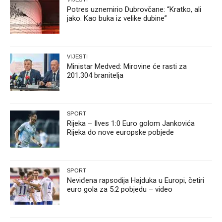
Potres uznemirio Dubrovčane: “Kratko, ali
jako. Kao buka iz velike dubine”
VIJESTI
Ministar Medved: Mirovine će rasti za
201.304 branitelja
SPORT
Rijeka – Ilves 1:0 Euro golom Jankovića
Rijeka do nove europske pobjede
SPORT
Neviđena rapsodija Hajduka u Europi, četiri
euro gola za 5:2 pobjedu – video