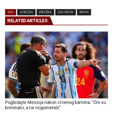
TAG
AUKCIJA
DRAŽBA
LEO MESSI
MESSI
RELATED ARTICLES
Pogledajte Messija nakon crvenog kartona: “Oni su
kriminalci, a ne nogometaši”