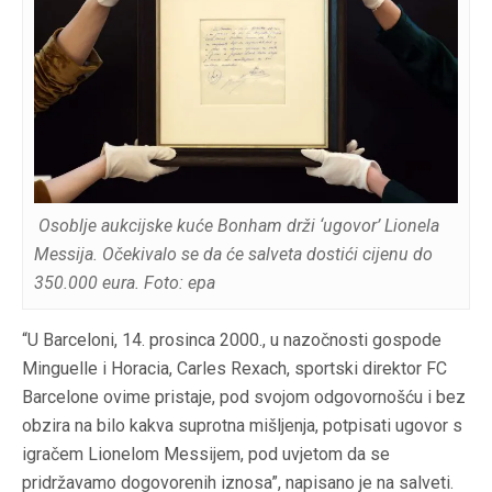
Osoblje aukcijske kuće Bonham drži ‘ugovor’ Lionela
Messija. Očekivalo se da će salveta dostići cijenu do
350.000 eura. Foto: epa
“U Barceloni, 14. prosinca 2000., u nazočnosti gospode
Minguelle i Horacia, Carles Rexach, sportski direktor FC
Barcelone ovime pristaje, pod svojom odgovornošću i bez
obzira na bilo kakva suprotna mišljenja, potpisati ugovor s
igračem Lionelom Messijem, pod uvjetom da se
pridržavamo dogovorenih iznosa”, napisano je na salveti.