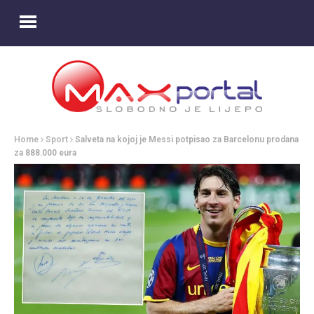
Home
Sport
Salveta na kojoj je Messi potpisao za Barcelonu prodana
za 888.000 eura