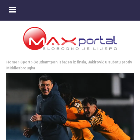
Home
Sport
Southamtpon izbačen iz finala, Jakirović u subotu protiv
Middlesbrougha