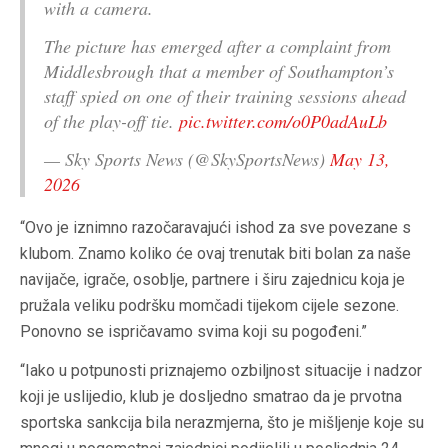
with a camera.
The picture has emerged after a complaint from
Middlesbrough that a member of Southampton’s
staff spied on one of their training sessions ahead
of the play-off tie.
pic.twitter.com/o0P0adAuLb
— Sky Sports News (@SkySportsNews)
May 13,
2026
“Ovo je iznimno razočaravajući ishod za sve povezane s
klubom. Znamo koliko će ovaj trenutak biti bolan za naše
navijače, igrače, osoblje, partnere i širu zajednicu koja je
pružala veliku podršku momčadi tijekom cijele sezone.
Ponovno se ispričavamo svima koji su pogođeni.”
“Iako u potpunosti priznajemo ozbiljnost situacije i nadzor
koji je uslijedio, klub je dosljedno smatrao da je prvotna
sportska sankcija bila nerazmjerna, što je mišljenje koje su