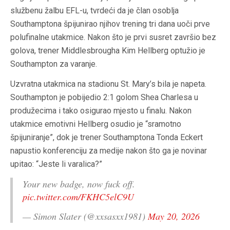
službenu žalbu EFL-u, tvrdeći da je član osoblja
Southamptona špijunirao njihov trening tri dana uoči prve
polufinalne utakmice. Nakon što je prvi susret završio bez
golova, trener Middlesbrougha Kim Hellberg optužio je
Southampton za varanje.
Uzvratna utakmica na stadionu St. Mary’s bila je napeta.
Southampton je pobijedio 2:1 golom Shea Charlesa u
produžecima i tako osigurao mjesto u finalu. Nakon
utakmice emotivni Hellberg osudio je “sramotno
špijuniranje”, dok je trener Southamptona Tonda Eckert
napustio konferenciju za medije nakon što ga je novinar
upitao: “Jeste li varalica?”
Your new badge, now fuck off.
pic.twitter.com/FKHC5elC9U
— Simon Slater (@xxsasxx1981)
May 20, 2026