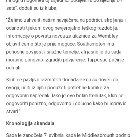
mnogi u nogometnoj zajednici podijelili u posljednja 24
sata”, dodali su iz kluba.
“Želimo zahvaliti našim navijačima na podršci, strpljenju i
odanosti tijekom ovog nevjerojatno teškog razdoblja.
Informacije o povratu novca za ulaznice za Wembley
objavit ćemo što je prije moguće. Southampton ima
ponosnu povijest i snažne temelje, ali jasno je da sada
moramo ponovno izgraditi povjerenje. Taj posao počinje
odmah.
Klub će pažljivo razmotriti događaje koji su doveli do
ovoga, učiti iz njih i poduzeti potrebne korake za
odgovoran napredak. Iako je ovo bolan trenutak, klub će
odgovoriti ponizno, odgovorno i odlučno kako bi ispravio
stvari.”
Kronologija skandala
Saga je započela 7. svibnja, kada je Middlesbrough podnio