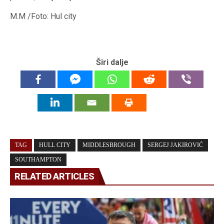
M.M /Foto: Hul city
Širi dalje
TAG
HULL CITY
MIDDLESBROUGH
SERGEJ JAKIROVIĆ
SOUTHAMPTON
RELATED ARTICLES