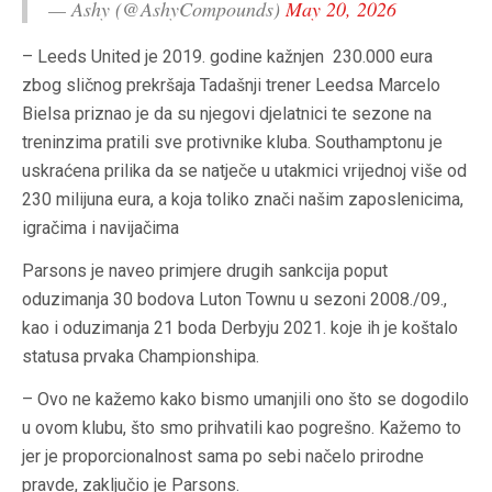
— Ashy (@AshyCompounds)
May 20, 2026
– Leeds United je 2019. godine kažnjen 230.000 eura
zbog sličnog prekršaja Tadašnji trener Leedsa Marcelo
Bielsa priznao je da su njegovi djelatnici te sezone na
treninzima pratili sve protivnike kluba. Southamptonu je
uskraćena prilika da se natječe u utakmici vrijednoj više od
230 milijuna eura, a koja toliko znači našim zaposlenicima,
igračima i navijačima
Parsons je naveo primjere drugih sankcija poput
oduzimanja 30 bodova Luton Townu u sezoni 2008./09.,
kao i oduzimanja 21 boda Derbyju 2021. koje ih je koštalo
statusa prvaka Championshipa.
– Ovo ne kažemo kako bismo umanjili ono što se dogodilo
u ovom klubu, što smo prihvatili kao pogrešno. Kažemo to
jer je proporcionalnost sama po sebi načelo prirodne
pravde, zaključio je Parsons.