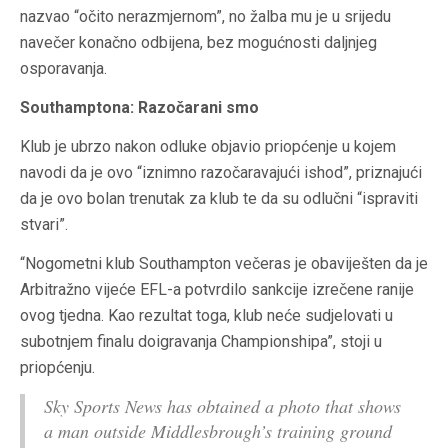
nazvao “očito nerazmjernom”, no žalba mu je u srijedu
navečer konačno odbijena, bez mogućnosti daljnjeg
osporavanja.
Southamptona: Razočarani smo
Klub je ubrzo nakon odluke objavio priopćenje u kojem
navodi da je ovo “iznimno razočaravajući ishod”, priznajući
da je ovo bolan trenutak za klub te da su odlučni “ispraviti
stvari”.
“Nogometni klub Southampton večeras je obaviješten da je
Arbitražno vijeće EFL-a potvrdilo sankcije izrečene ranije
ovog tjedna. Kao rezultat toga, klub neće sudjelovati u
subotnjem finalu doigravanja Championshipa”, stoji u
priopćenju.
Sky Sports News has obtained a photo that shows
a man outside Middlesbrough’s training ground