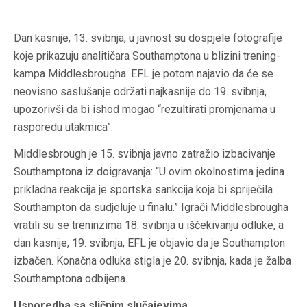
Dan kasnije, 13. svibnja, u javnost su dospjele fotografije
koje prikazuju analitičara Southamptona u blizini trening-
kampa Middlesbrougha. EFL je potom najavio da će se
neovisno saslušanje održati najkasnije do 19. svibnja,
upozorivši da bi ishod mogao “rezultirati promjenama u
rasporedu utakmica”.
Middlesbrough je 15. svibnja javno zatražio izbacivanje
Southamptona iz doigravanja: “U ovim okolnostima jedina
prikladna reakcija je sportska sankcija koja bi spriječila
Southampton da sudjeluje u finalu.” Igrači Middlesbrougha
vratili su se treninzima 18. svibnja u iščekivanju odluke, a
dan kasnije, 19. svibnja, EFL je objavio da je Southampton
izbačen. Konačna odluka stigla je 20. svibnja, kada je žalba
Southamptona odbijena.
Usporedba sa sličnim slučajevima