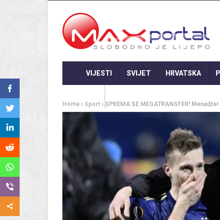
VIJESTI
SVIJET
HRVATSKA
P
GASTRO
Home
Sport
SPREMA SE MEGATRANSFER! Menadžer pot