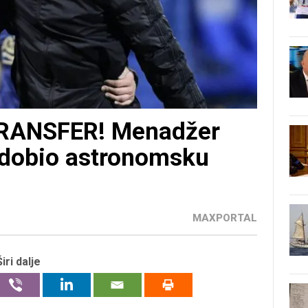
ANSFER! Menadžer
ć dobio astronomsku
MAXPORTAL
Širi dalje