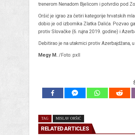
trenerom Nenadom Bjelicom i potvrdio pod 
Oršić je igrao za četiri kategorije hrvatskih m
dobio je od izbornika Zlatka Dalića. Pozvao g
protiv Slovačke (6. rujna 2019. godine) i Azerb
Debitirao je na utakmici protiv Azerbajdžana, u 
Megy M.
/Foto: pxll
TAG
MISLAV ORŠIĆ
RELATED ARTICLES