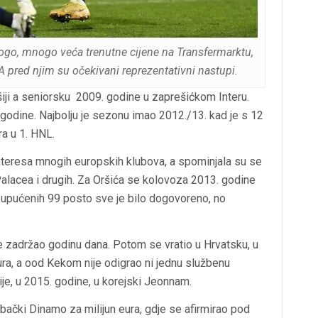
mnogo, mnogo veća trenutne cijene na Transfermarktu,
 pred njim su očekivani reprezentativni nastupi.
šiji a seniorsku 2009. godine u zaprešićkom Interu.
godine. Najbolju je sezonu imao 2012./13. kad je s 12
ra u 1. HNL.
 interesa mnogih europskih klubova, a spominjala su se
Palacea i drugih. Za Oršića se kolovoza 2013. godine
 upućenih 99 posto sve je bilo dogovoreno, no
 se zadržao godinu dana. Potom se vratio u Hrvatsku, u
 eura, a ood Kekom nije odigrao ni jednu službenu
je, u 2015. godine, u korejski Jeonnam.
ački Dinamo za milijun eura, gdje se afirmirao pod