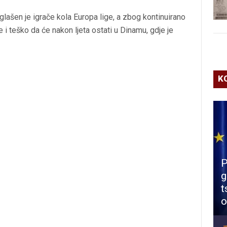
lašen je igrače kola Europa lige, a zbog kontinuirano
e i teško da će nakon ljeta ostati u Dinamu, gdje je
K
P
g
t
o