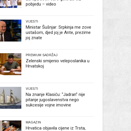
pobjedu – video
VIJESTI
Ministar Šušnjar: Srpkinja me zove
ustašom, djed joj je Ante, prezime
joj znate
PREMIUM SADRŽAJ
Zelenski smijenio veleposlanika u
Hrvatskoj
VIJESTI
Na znanje Klasiću: “Jadran” nije
pitanje jugoslavenstva nego
sukcesije vojne imovine
MAGAZIN
Hrvatica objavila cijene iz Trsta,