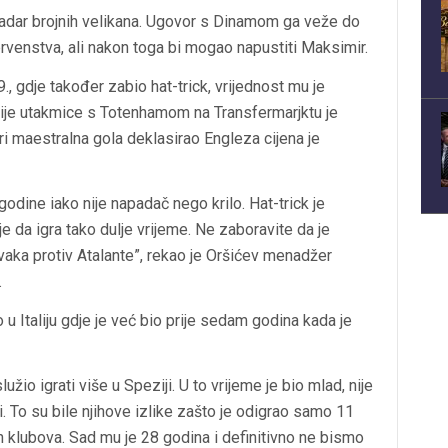
radar brojnih velikana. Ugovor s Dinamom ga veže do
rvenstva, ali nakon toga bi mogao napustiti Maksimir.
 gdje također zabio hat-trick, vrijednost mu je
 Prije utakmice s Totenhamom na Transfermarjktu je
 tri maestralna gola deklasirao Engleza cijena je
 godine iako nije napadač nego krilo. Hat-trick je
 je da igra tako dulje vrijeme. Ne zaboravite da je
rvaka protiv Atalante”, rekao je Oršićev menadžer
.
 u Italiju gdje je već bio prije sedam godina kada je
žio igrati više u Speziji. U to vrijeme je bio mlad, nije
. To su bile njihove izlike zašto je odigrao samo 11
h klubova. Sad mu je 28 godina i definitivno ne bismo