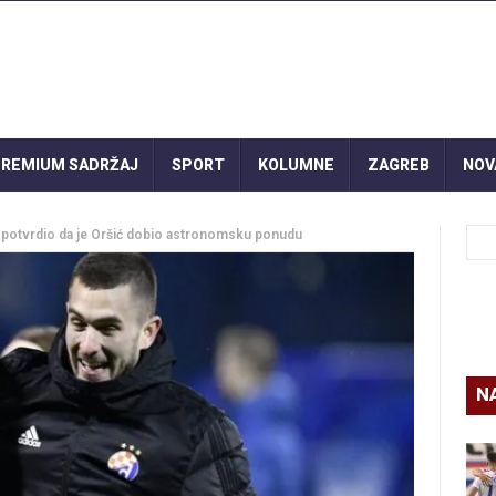
REMIUM SADRŽAJ
SPORT
KOLUMNE
ZAGREB
NOV
vrdio da je Oršić dobio astronomsku ponudu
N