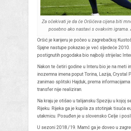
Za očekivati je da će Oršićeva cijena biti 
posebno ako nastavi s ovakvim igrama. A
Oršić je karijeru je počeo u zagrebačkoj Kusto
Sjajne nastupe pokazao je već sljedeće 2010. 
postignutih pogodaka bio najbolji strijelac Inte
Nakon te četiri godine u Interu bio je na meti
inozemna imena poput Torina, Lazija, Crystal 
zanimao splitski Hajduk, prema informacijama
transfer nije realiziran.
Na kraju je otišao u talijansku Speziju u kojoj
Rijeku. Rijeka ga je kupila za stotinjak tisuća
utakmicu. Posuđen je u slovensko Celje i posli
U sezoni 2018./19. Mamć ga je doveo u zagreb