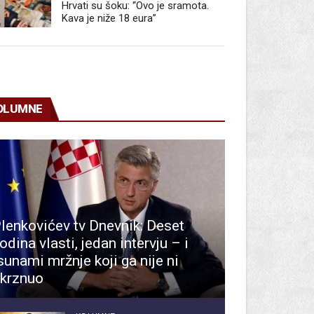
Hrvati su šoku: “Ovo je sramota.
Kava je niže 18 eura”
OLUMNE
lenkovićev tv Dnevnik: Deset
odina vlasti, jedan intervju – i
sunami mržnje koji ga nije ni
krznuo