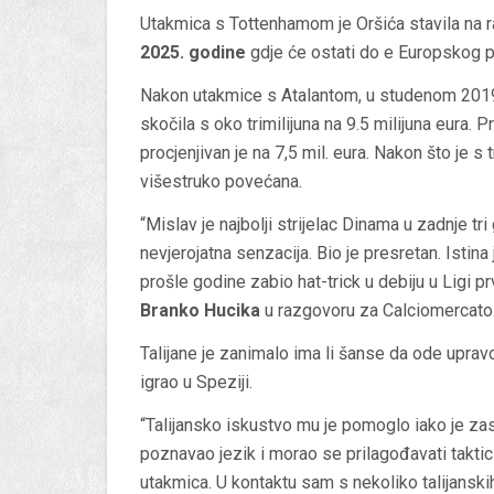
Utakmica s Tottenhamom je Oršića stavila na 
2025. godine
gdje će ostati do e Europskog p
Nakon utakmice s Atalantom, u studenom 2019.,
skočila s oko trimilijuna na 9.5 milijuna eura.
procjenjivan je na 7,5 mil. eura. Nakon što je s
višestruko povećana.
“Mislav je najbolji strijelac Dinama u zadnje tri
nevjerojatna senzacija. Bio je presretan. Istina
prošle godine zabio hat-trick u debiju u Ligi p
Branko Hucika
u razgovoru za Calciomercato
Talijane je zanimalo ima li šanse da ode upravo
igrao u Speziji.
“Talijansko iskustvo mu je pomoglo iako je zaslu
poznavao jezik i morao se prilagođavati taktici
utakmica. U kontaktu sam s nekoliko talijanski