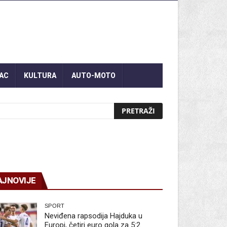
AC
KULTURA
AUTO-MOTO
AJNOVIJE
SPORT
Neviđena rapsodija Hajduka u
Europi, četiri euro gola za 5:2