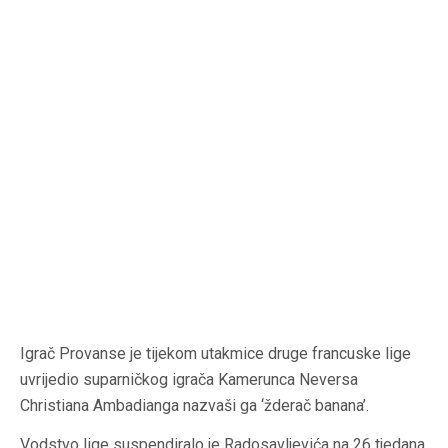
Igrač Provanse je tijekom utakmice druge francuske lige
uvrijedio suparničkog igrača Kamerunca Neversa
Christiana Ambadianga nazvaši ga ‘žderač banana’.
Vodstvo lige suspendiralo je Radosavljevića na 26 tjedana,