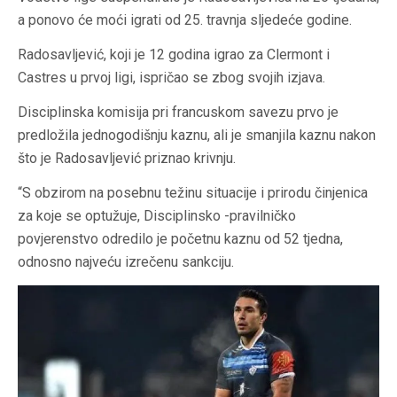
a ponovo će moći igrati od 25. travnja sljedeće godine.
Radosavljević, koji je 12 godina igrao za Clermont i
Castres u prvoj ligi, ispričao se zbog svojih izjava.
Disciplinska komisija pri francuskom savezu prvo je
predložila jednogodišnju kaznu, ali je smanjila kaznu nakon
što je Radosavljević priznao krivnju.
“S obzirom na posebnu težinu situacije i prirodu činjenica
za koje se optužuje, Disciplinsko -pravilničko
povjerenstvo odredilo je početnu kaznu od 52 tjedna,
odnosno najveću izrečenu sankciju.