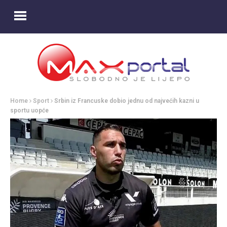
Home
Sport
Srbin iz Francuske dobio jednu od najvećih kazni u
sportu uopće