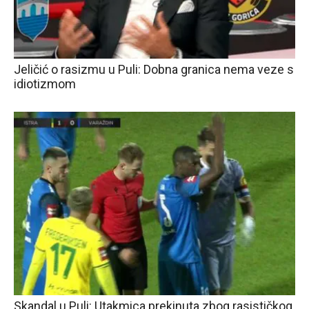
Jeličić o rasizmu u Puli: Dobna granica nema veze s
idiotizmom
Skandal u Puli: Utakmica prekinuta zbog rasističkog