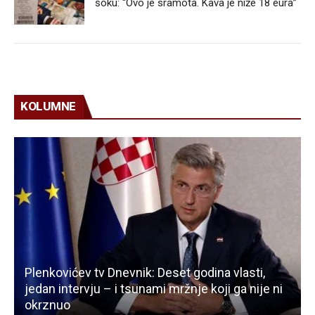
šoku: “Ovo je sramota. Kava je niže 18 eura”
KOLUMNE
Plenkovićev tv Dnevnik: Deset godina vlasti,
jedan intervju – i tsunami mržnje koji ga nije ni
okrznuo