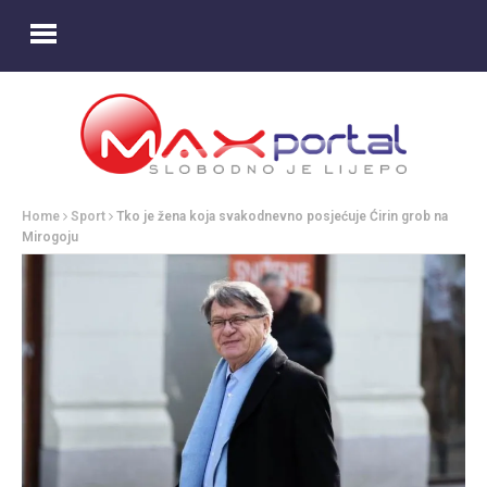
Home
Sport
Tko je žena koja svakodnevno posjećuje Ćirin grob na
Mirogoju