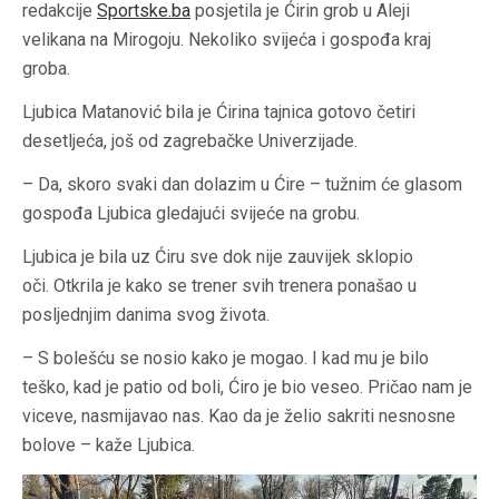
redakcije
Sportske.ba
posjetila je Ćirin grob u Aleji
velikana na Mirogoju. Nekoliko svijeća i gospođa kraj
groba.
Ljubica Matanović bila je Ćirina tajnica gotovo četiri
desetljeća, još od zagrebačke Univerzijade.
– Da, skoro svaki dan dolazim u Ćire – tužnim će glasom
gospođa Ljubica gledajući svijeće na grobu.
Ljubica je bila uz Ćiru sve dok nije zauvijek sklopio
oči. Otkrila je kako se trener svih trenera ponašao u
posljednjim danima svog života.
– S bolešću se nosio kako je mogao. I kad mu je bilo
teško, kad je patio od boli, Ćiro je bio veseo. Pričao nam je
viceve, nasmijavao nas. Kao da je želio sakriti nesnosne
bolove – kaže Ljubica.