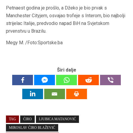
Petnaest godina je prošlo, a Džeko je bio prvak s
Manchester Cityjem, osvajao trofeje s Interom, bio najbolji
strijelac Italije, predvodio napad BiH na Svjetskom
prvenstvu u Brazilu.
Megy M. /Foto:Sportske.ba
Širi dalje
TAG
ĆIRO
LJUBICA MATANOVIĆ
MIROSLAV ĆIRO BLAŽEVIĆ