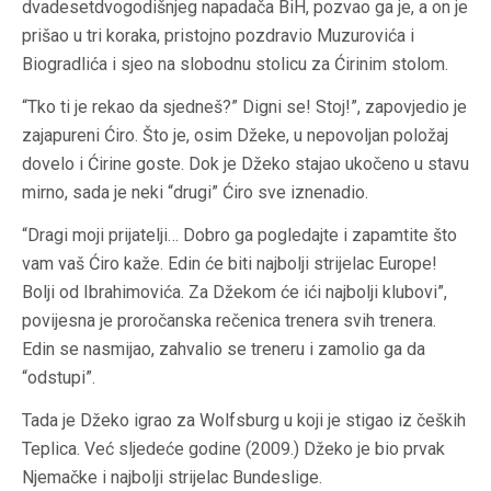
dvadesetdvogodišnjeg napadača BiH, pozvao ga je, a on je
prišao u tri koraka, pristojno pozdravio Muzurovića i
Biogradlića i sjeo na slobodnu stolicu za Ćirinim stolom.
“Tko ti je rekao da sjedneš?” Digni se! Stoj!”, zapovjedio je
zajapureni Ćiro. Što je, osim Džeke, u nepovoljan položaj
dovelo i Ćirine goste. Dok je Džeko stajao ukočeno u stavu
mirno, sada je neki “drugi” Ćiro sve iznenadio.
“Dragi moji prijatelji… Dobro ga pogledajte i zapamtite što
vam vaš Ćiro kaže. Edin će biti najbolji strijelac Europe!
Bolji od Ibrahimovića. Za Džekom će ići najbolji klubovi”,
povijesna je proročanska rečenica trenera svih trenera.
Edin se nasmijao, zahvalio se treneru i zamolio ga da
“odstupi”.
Tada je Džeko igrao za Wolfsburg u koji je stigao iz čeških
Teplica. Već sljedeće godine (2009.) Džeko je bio prvak
Njemačke i najbolji strijelac Bundeslige.