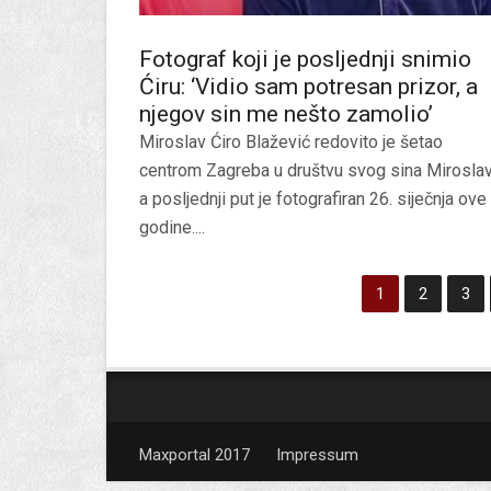
Fotograf koji je posljednji snimio
Ćiru: ‘Vidio sam potresan prizor, a
njegov sin me nešto zamolio’
Miroslav Ćiro Blažević redovito je šetao
centrom Zagreba u društvu svog sina Miroslav
a posljednji put je fotografiran 26. siječnja ove
godine....
1
2
3
Maxportal 2017
Impressum