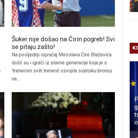
Šuker nije došao na Ćirin pogreb! Svi
se pitaju zašto!
K
Na posljednji ispraćaj Miroslava Ćire Blaževića
došli su i igrači iz slavne generacije koja je s
ć
‘trenerom svih trenera’ osvojila svjetsku broncu
na...
P
g
t
o