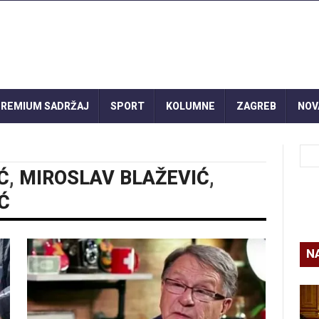
REMIUM SADRŽAJ
SPORT
KOLUMNE
ZAGREB
NOV
Ć
,
MIROSLAV BLAŽEVIĆ
,
Ć
N