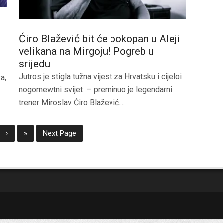
Ćiro Blažević bit će pokopan u Aleji
velikana na Mirgoju! Pogreb u
srijedu
Jutros je stigla tužna vijest za Hrvatsku i cijeloi
a,
nogomewtni svijet – preminuo je legendarni
trener Miroslav Ćiro Blažević....
›
»
Next Page