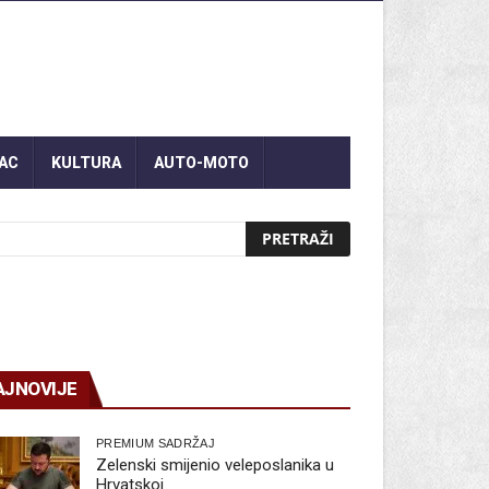
AC
KULTURA
AUTO-MOTO
AJNOVIJE
PREMIUM SADRŽAJ
Zelenski smijenio veleposlanika u
Hrvatskoj