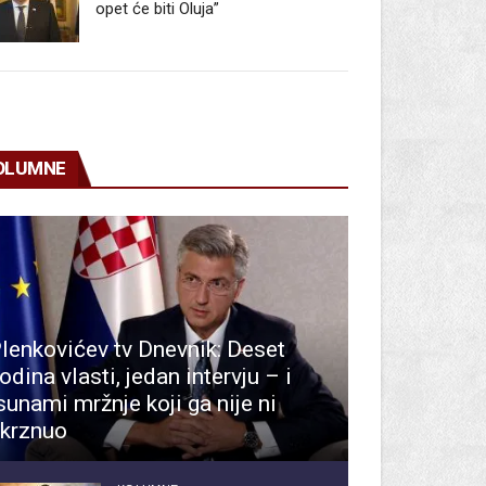
opet će biti Oluja”
OLUMNE
lenkovićev tv Dnevnik: Deset
odina vlasti, jedan intervju – i
sunami mržnje koji ga nije ni
krznuo