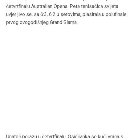
četvrtfinalu Australian Opena. Peta tenisačica svijeta
uvjerljivo se, sa 6:3, 6:2 u setovima, plasirala u polufinale
prvog ovogodišnjeg Grand Slama.
Unatoč porazu u četvrtfinalu, Osječanka se kući vraća s