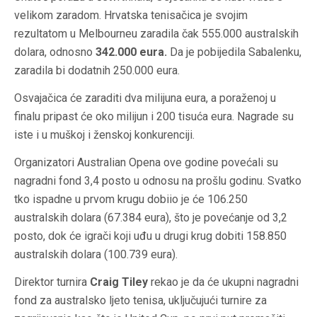
velikom zaradom. Hrvatska tenisačica je svojim
rezultatom u Melbourneu zaradila čak 555.000 australskih
dolara, odnosno
342.000 eura.
Da je pobijedila Sabalenku,
zaradila bi dodatnih 250.000 eura.
Osvajačica će zaraditi dva milijuna eura, a poraženoj u
finalu pripast će oko milijun i 200 tisuća eura. Nagrade su
iste i u muškoj i ženskoj konkurenciji.
Organizatori Australian Opena ove godine povećali su
nagradni fond 3,4 posto u odnosu na prošlu godinu. Svatko
tko ispadne u prvom krugu dobiio je će 106.250
australskih dolara (67.384 eura), što je povećanje od 3,2
posto, dok će igrači koji uđu u drugi krug dobiti 158.850
australskih dolara (100.739 eura).
Direktor turnira
Craig Tiley
rekao je da će ukupni nagradni
fond za australsko ljeto tenisa, uključujući turnire za