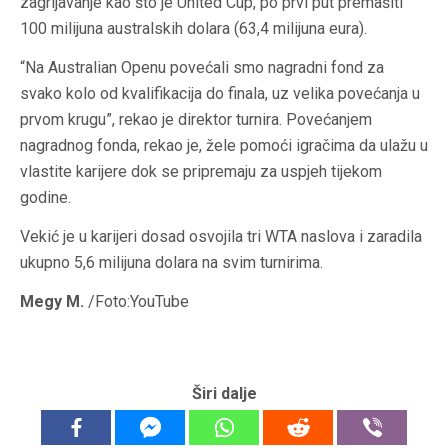
zagrijavanje kao što je United Cup, po prvi put premašiti
100 milijuna australskih dolara (63,4 milijuna eura).
“Na Australian Openu povećali smo nagradni fond za
svako kolo od kvalifikacija do finala, uz velika povećanja u
prvom krugu”, rekao je direktor turnira. Povećanjem
nagradnog fonda, rekao je, žele pomoći igračima da ulažu u
vlastite karijere dok se pripremaju za uspjeh tijekom
godine.
Vekić je u karijeri dosad osvojila tri WTA naslova i zaradila
ukupno 5,6 milijuna dolara na svim turnirima.
Megy M.
/Foto:YouTube
Širi dalje