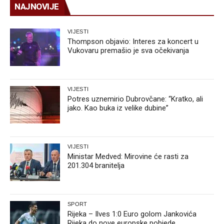
NAJNOVIJE
VIJESTI
Thompson objavio: Interes za koncert u
Vukovaru premašio je sva očekivanja
VIJESTI
Potres uznemirio Dubrovčane: “Kratko, ali
jako. Kao buka iz velike dubine”
VIJESTI
Ministar Medved: Mirovine će rasti za
201.304 branitelja
SPORT
Rijeka – Ilves 1:0 Euro golom Jankovića
Rijeka do nove europske pobjede