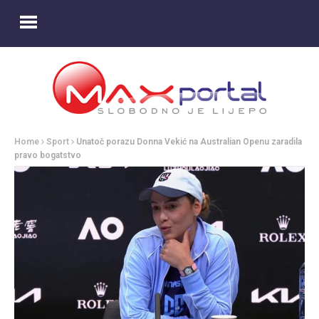
Home
Sport
Unatoč porazu Donna Vekić na Australian Openu zaradila
pravo bogatstvo