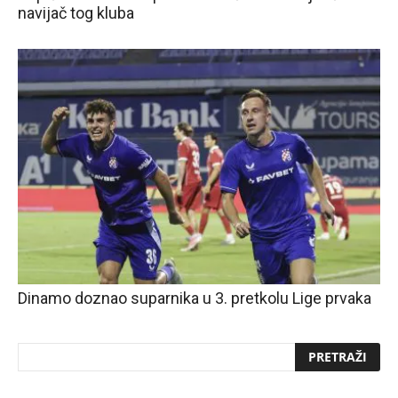
navijač tog kluba
Dinamo doznao suparnika u 3. pretkolu Lige prvaka