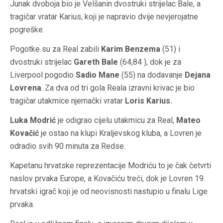
Junak dvoboja bio je Velšanin dvostruki strijelac Bale, a
tragičar vratar Karius, koji je napravio dvije nevjerojatne
pogreške.
Pogotke su za Real zabili
Karim Benzema
(51) i
dvostruki strijelac
Gareth Bale
(64,84 ), dok je za
Liverpool pogodio
Sadio Mane
(55) na dodavanje
Dejana
Lovrena
. Za dva od tri gola Reala izravni krivac je bio
tragičar utakmice njemački vratar
Loris Karius.
Luka Modrić
je odigrao cijelu utakmicu za Real,
Mateo
Kovačić
je ostao na klupi Kraljevskog kluba, a Lovren je
odradio svih 90 minuta za Redse.
Kapetanu hrvatske reprezentacije Modriću to je čak četvrti
naslov prvaka Europe, a Kovačiću treći, dok je Lovren 19.
hrvatski igrač koji je od neovisnosti nastupio u finalu Lige
prvaka.