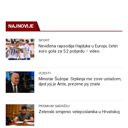
NAJNOVIJE
SPORT
Neviđena rapsodija Hajduka u Europi, četiri
euro gola za 5:2 pobjedu – video
VIJESTI
Ministar Šušnjar: Srpkinja me zove ustašom,
djed joj je Ante, prezime joj znate
PREMIUM SADRŽAJ
Zelenski smijenio veleposlanika u Hrvatskoj