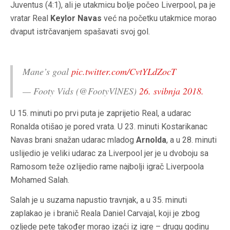
Juventus (4:1), ali je utakmicu bolje počeo Liverpool, pa je
vratar Real
Keylor Navas
već na početku utakmice morao
dvaput istrčavanjem spašavati svoj gol.
Mane’s goal
pic.twitter.com/CvtYLdZocT
— Footy Vids (@FootyVlNES)
26. svibnja 2018.
U 15. minuti po prvi puta je zaprijetio Real, a udarac
Ronalda otišao je pored vrata. U 23. minuti Kostarikanac
Navas brani snažan udarac mladog
Arnolda
, a u 28. minuti
uslijedio je veliki udarac za Liverpool jer je u dvoboju sa
Ramosom teže ozlijedio rame najbolji igrač Liverpoola
Mohamed Salah.
Salah je u suzama napustio travnjak, a u 35. minuti
zaplakao je i branič Reala Daniel Carvajal, koji je zbog
ozljede pete također morao izaći iz igre – drugu godinu