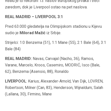
Realu je to rekordni 13. naslov europskog prvaka i treći
zaredom, dok je Liverpool ostao na pet naslova.
REAL MADRID – LIVERPOOL 3:1
Pred 63.000 gledatelja na Olimpijskom stadionu u Kijevu
sudio je
Milorad Mažić
iz Srbije.
Strijelci: 1:0 Benzema (51), 1:1 Mane (55), 2:1 Bale (64), 3:1
Bale (84)
REAL MADRID:
Navas; Carvajal (Nacho, 36), Ramos,
Varane, Marcelo; Kroos, Casemiro, MODRIĆ, Isco (Bale,
62); Benzema (Asensio, 88), Ronaldo
LIVERPOOL
: Karius; Alexander-Arnold, Van Dijk, LOVREN,
Robertson; Milner (Can, 83), Henderson, Wijnaldum; Salah
(Lallana, 30), Firmino, Mane