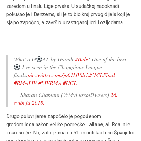
zaredom u finalu Lige prvaka. U sudačkoj nadoknadi
pokušao je i Benzema, ali je to bio kraj prvog dijela koji je
sjajno započeo, a završio u rastrganoj igri i ozljedama.
What a G
AL by Gareth
#Bale
! One of the best
I’ve seen in the Champions League
finals.
pic.twitter.com/jp01kfVdrL
#UCLFinal
#RMALIV
#LIVRMA
#UCL
— Sharan Chablani (@MyFussbllTweets)
26.
svibnja 2018.
Drugo poluvrijeme započelo je pogođenom
gredom
Isca
nakon velike pogreške
Lallane
, ali Real nije
imao sreće. No, zato je imao u 51. minuti kada su Španjolci
poveli jednim od najčudnijih golova u povijesti finala.