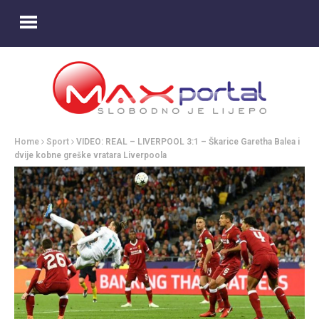
Home
Sport
VIDEO: REAL – LIVERPOOL 3:1 – Škarice Garetha Balea i
dvije kobne greške vratara Liverpoola