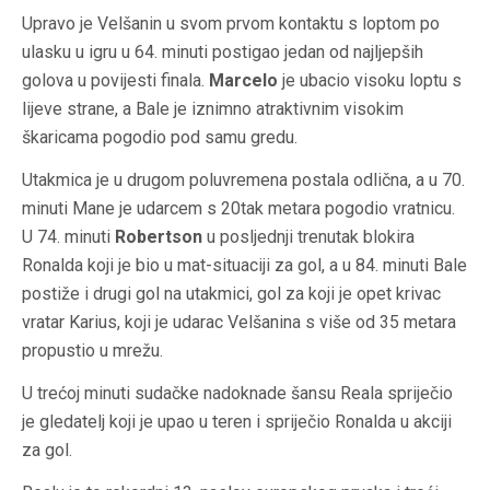
Upravo je Velšanin u svom prvom kontaktu s loptom po
ulasku u igru u 64. minuti postigao jedan od najljepših
golova u povijesti finala.
Marcelo
je ubacio visoku loptu s
lijeve strane, a Bale je iznimno atraktivnim visokim
škaricama pogodio pod samu gredu.
Utakmica je u drugom poluvremena postala odlična, a u 70.
minuti Mane je udarcem s 20tak metara pogodio vratnicu.
U 74. minuti
Robertson
u posljednji trenutak blokira
Ronalda koji je bio u mat-situaciji za gol, a u 84. minuti Bale
postiže i drugi gol na utakmici, gol za koji je opet krivac
vratar Karius, koji je udarac Velšanina s više od 35 metara
propustio u mrežu.
U trećoj minuti sudačke nadoknade šansu Reala spriječio
je gledatelj koji je upao u teren i spriječio Ronalda u akciji
za gol.