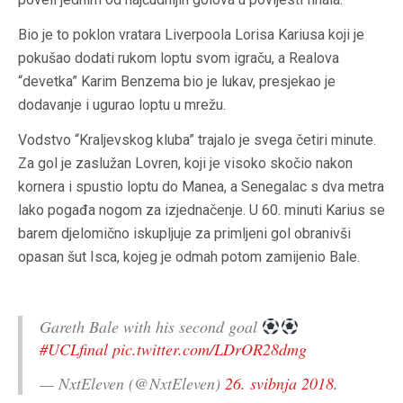
Bio je to poklon vratara Liverpoola Lorisa Kariusa koji je
pokušao dodati rukom loptu svom igraču, a Realova
“devetka” Karim Benzema bio je lukav, presjekao je
dodavanje i ugurao loptu u mrežu.
Vodstvo “Kraljevskog kluba” trajalo je svega četiri minute.
Za gol je zaslužan Lovren, koji je visoko skočio nakon
kornera i spustio loptu do Manea, a Senegalac s dva metra
lako pogađa nogom za izjednačenje. U 60. minuti Karius se
barem djelomično iskupljuje za primljeni gol obranivši
opasan šut Isca, kojeg je odmah potom zamijenio Bale.
Gareth Bale with his second goal
#UCLfinal
pic.twitter.com/LDrOR28dmg
— NxtEleven (@NxtEleven)
26. svibnja 2018.