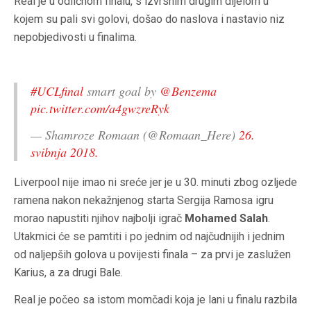
Real je u odličnom finalu, s izvrsnim drugim dijelom u
kojem su pali svi golovi, došao do naslova i nastavio niz
nepobjedivosti u finalima.
#UCLfinal
smart goal by
@Benzema
pic.twitter.com/a4gwzreRyk
— Shamroze Romaan (@Romaan_Here)
26.
svibnja 2018.
Liverpool nije imao ni sreće jer je u 30. minuti zbog ozljede
ramena nakon nekažnjenog starta Sergija Ramosa igru
morao napustiti njihov najbolji igrač
Mohamed Salah
.
Utakmici će se pamtiti i po jednim od najčudnijih i jednim
od naljepših golova u povijesti finala – za prvi je zaslužen
Karius, a za drugi Bale.
Real je počeo sa istom momčadi koja je lani u finalu razbila