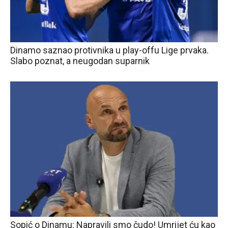
Dinamo saznao protivnika u play-offu Lige prvaka.
Slabo poznat, a neugodan suparnik
Sopić o Dinamu: Napravili smo čudo! Umrijet ću kao