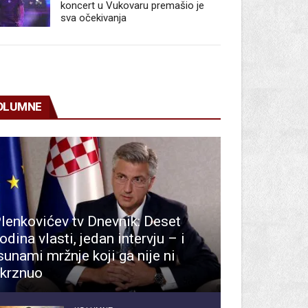
koncert u Vukovaru premašio je
sva očekivanja
OLUMNE
lenkovićev tv Dnevnik: Deset
odina vlasti, jedan intervju – i
sunami mržnje koji ga nije ni
krznuo