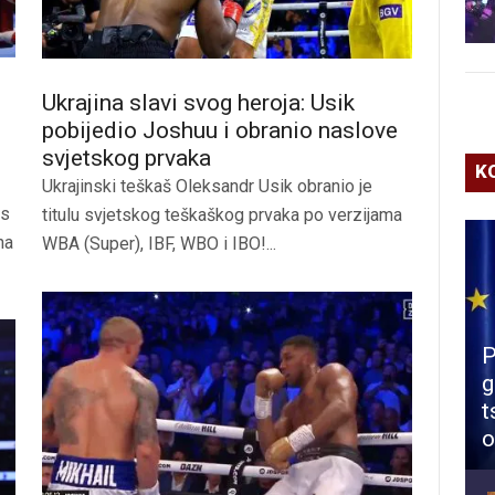
Ukrajina slavi svog heroja: Usik
pobijedio Joshuu i obranio naslove
svjetskog prvaka
K
Ukrajinski teškaš Oleksandr Usik obranio je
 s
titulu svjetskog teškaškog prvaka po verzijama
na
WBA (Super), IBF, WBO i IBO!...
P
g
t
o