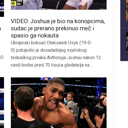
VIDEO: Joshua je bio na konopcima,
a
sudac je prerano prekinuo meč i
spasio ga nokauta
Ukrajinski boksač Oleksandr Usyk (19-0-
0) pobijedio je dosadašnjeg svjetskog
BO
teškaškog prvaka Anthonyja Joshuu nakon 12
rundi borbe pred 70 tisuća gledatelja na...